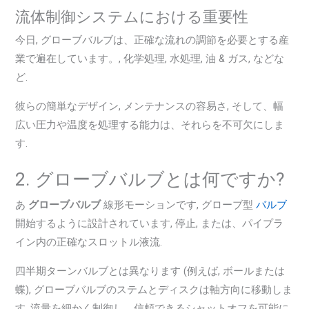
流体制御システムにおける重要性
今日, グローブバルブは、正確な流れの調節を必要とする産
業で遍在しています。, 化学処理, 水処理, 油 & ガス, などな
ど.
彼らの簡単なデザイン, メンテナンスの容易さ, そして、幅
広い圧力や温度を処理する能力は、それらを不可欠にしま
す.
2. グローブバルブとは何ですか?
あ
グローブバルブ
線形モーションです, グローブ型
バルブ
開始するように設計されています, 停止, または、パイプラ
イン内の正確なスロットル液流.
四半期ターンバルブとは異なります (例えば, ボールまたは
蝶), グローブバルブのステムとディスクは軸方向に移動しま
す, 流量を細かく制御し、信頼できるシャットオフを可能に