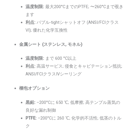
温度制限:
最大200°CまでのPTFE; 〜260°Cまで覗き
ます
利点:
バブル-tightシャットオフ (ANSI/FCIクラス
VI); 優れた化学互換性
金属シート (ステンレス, モネル)
温度制限:
まで 600 °C以上
利点:
高温サービス; 侵食とキャビテーション抵抗;
ANSI/FCIクラスIVシーリング
梱包オプション
黒鉛:
–200°Cに 650 ℃; 低摩擦; 高テンプル蒸気の
良好な漏れ制御
PTFE:
–200°Cに 260 ℃; 化学的不活性; 低茎のトル
ク