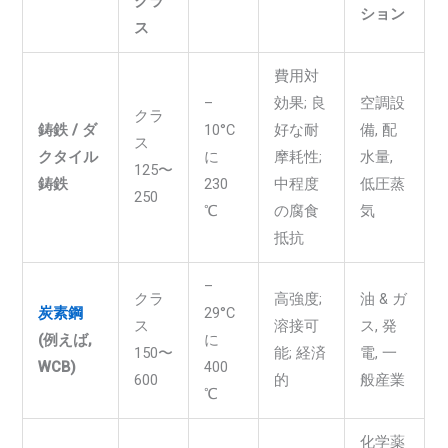
クラ
ション
ス
費用対
–
効果; 良
空調設
クラ
鋳鉄 / ダ
10°C
好な耐
備, 配
ス
クタイル
に
摩耗性;
水量,
125〜
鋳鉄
230
中程度
低圧蒸
250
℃
の腐食
気
抵抗
–
クラ
高強度;
油 & ガ
炭素鋼
29°C
ス
溶接可
ス, 発
(例えば,
に
150〜
能; 経済
電, 一
WCB)
400
600
的
般産業
℃
化学薬