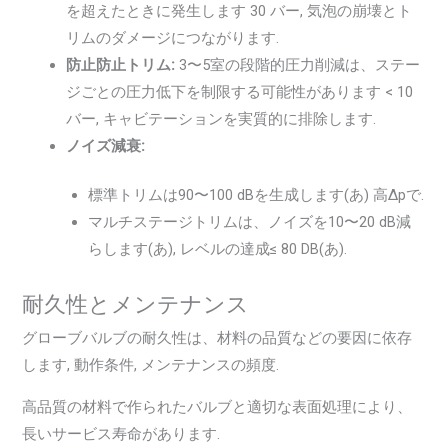
を超えたときに発生します 30 バー, 気泡の崩壊とト
リムのダメージにつながります.
防止防止トリム:
3〜5室の段階的圧力削減は、ステー
ジごとの圧力低下を制限する可能性があります < 10
バー, キャビテーションを実質的に排除します.
ノイズ減衰:
標準トリムは90〜100 dBを生成します(あ) 高Δpで.
マルチステージトリムは、ノイズを10〜20 dB減
らします(あ), レベルの達成≤ 80 DB(あ).
耐久性とメンテナンス
グローブバルブの耐久性は、材料の品質などの要因に依存
します, 動作条件, メンテナンスの頻度.
高品質の材料で作られたバルブと適切な表面処理により、
長いサービス寿命があります.