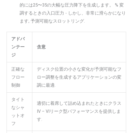
的には25〜35の大幅な圧力降下を生成します。 % 変
調するときの入口圧力 - しかし、非常に滑らかになり
ます, 予測可能なスロットリング.
アドバ
ンテー
含意
ジ
正確な
ディスク位置の小さな変化が予測可能なフ
フロー
ロー調整を生成するアプリケーションの変
制御
調に最適.
タイト
適切に着席して詰め込まれたときにクラス
なシャ
IV – VIリーク型パフォーマンスを提供しま
ットオ
す.
フ