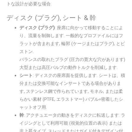
トな設計が必要な場合.
ディスク (プラグ), シート & 幹
ディスク (プラグ)
: 座席に向かって移動することによ
り、流量を制御します. 一般的なプロファイルにはフ
ラットが含まれます, 輪郭 (ケージまたはプラグ), とピ
ストン.
バランスの取れたプラグ (圧力の寛大な穴があります)
大型または高圧バ​​ルブの動作トルクを削減します.
シート
: ディスクの座席面を提供します. シートは、積
分または交換可能なインサートである場合がありま
す, ステンレス鋼で作られています, モネル, または柔
らかい素材 (PTFE, エラストマー) バブル=密着したシ
ャットオフ用.
幹
: アクチュエータの動きをディスクに転送します. ラ
イジングとして利用可能 (視覚的位置の表示) または
非上昇タイプ, スレッドまたはガイド付きデザイン付