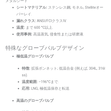
メタルシート
シートマテリアル:
ステンレス鋼, モネル, Stelliteオー
バーレイ.
漏れクラス:
ANSI/FCIクラスIV.
温度:
まで 600 °C以上.
使用事例:
高温蒸気, 侵食性または研磨液.
特殊なグローブバルブデザイン
極低温グローブバルブ
特徴:
拡張ボンネット; 低温合金 (例えば, 304L, 316l
ss).
温度範囲:
–196°Cまで.
応用:
LNG, 極低温保存と転送.
高温のグローブバルブ