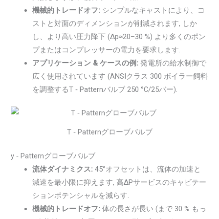
機械的トレードオフ:
シンプルなキャストにより、コ
ストと対面のディメンションが削減されます, しか
し、より高い圧力降下 (Δp≈20–30 %) より多くのポン
プまたはコンプレッサーの電力を要求します.
アプリケーション & ケースの例:
発電所の給水制御で
広く使用されています (ANSIクラス 300 ボイラー飼料
を調整するT ‑ Patternバルブ 250 °C/25バー).
T ‑ Patternグローブバルブ
y ‑ Patternグローブバルブ
流体ダイナミクス:
45°オフセットは、流体の加速と
減速を最小限に抑えます, 高ΔPサービスのキャビテー
ションポテンシャルを減らす.
機械的トレードオフ:
体の長さが長い (まで 30 % もっ