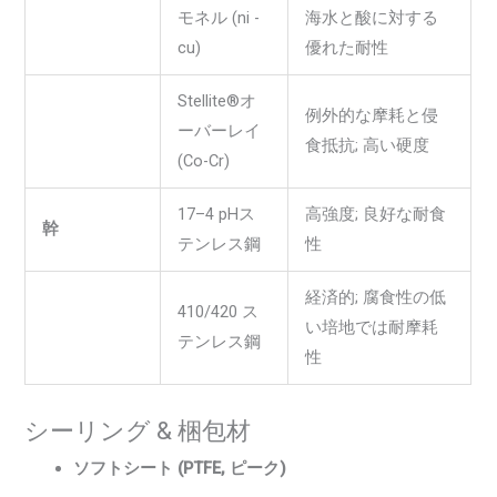
モネル (ni -
海水と酸に対する
cu)
優れた耐性
Stellite®オ
例外的な摩耗と侵
ーバーレイ
食抵抗; 高い硬度
(Co-Cr)
17–4 pHス
高強度; 良好な耐食
幹
テンレス鋼
性
経済的; 腐食性の低
410/420 ス
い培地では耐摩耗
テンレス鋼
性
シーリング & 梱包材
ソフトシート (PTFE, ピーク)