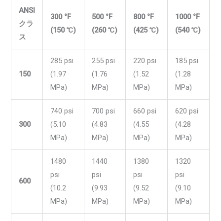
ANSI
300 °F
500 °F
800 °F
1000 °F
クラ
(150 ℃)
(260 ℃)
(425 ℃)
(540 ℃)
ス
285 psi
255 psi
220 psi
185 psi
150
(1.97
(1.76
(1.52
(1.28
MPa)
MPa)
MPa)
MPa)
740 psi
700 psi
660 psi
620 psi
300
(5.10
(4.83
(4.55
(4.28
MPa)
MPa)
MPa)
MPa)
1480
1440
1380
1320
psi
psi
psi
psi
600
(10.2
(9.93
(9.52
(9.10
MPa)
MPa)
MPa)
MPa)