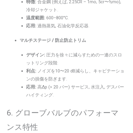
特徴:
合金鋼 (例えば, 2.25CR – 1mo, 5cr〜½mo),
冷却ジャケット.
温度範囲:
600–800°C.
応用:
過熱蒸気, 石油化学反応器.
マルチステージ / 防止防止トリム
デザイン:
圧力を徐々に減らすための一連のスロ
ットリング段階.
利点:
ノイズを10〜20 dB減らし、キャビテーショ
ンの損傷を防ぎます.
応用:
高Δp (> 20 バー) サービス, 水注入, デスパー
ハイティング.
6. グローブバルブのパフォーマ
ンス特性