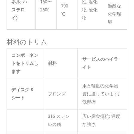
ネル, ハ
150〜
性, 塩化
700
過酷な
ステロ
2500
物, 硫化
℃
化学環
イ)
物
境
材料のトリム
コンポーネン
サービスのハイラ
トをトリムし
材料
イト
ます
水と軽度の化学物
ディスク &
ブロンズ
質に適しています;
シート
低摩擦
316 ステン
広い腐食抵抗; 適度
レス鋼
な強さ