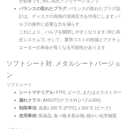
が必要です, 特に高圧アプリケーションで.
バランスの取れたプラグ
: バランスの取れたプラグ設
計は、ディスクの両側の流体圧力を均等にします, バ
ルブの操作に必要な力を減らす.
これにより、バルブを開閉しやすくなります, 特に高
圧システムで, そして、運用コストの削減とアクチュ
エーターの寿命が長くなる可能性があります.
ソフトシート対. メタルシートバージョ
ン
ソフトシート
シートマテリアル:
PTFE, ピーク, またはエラストマー.
漏れクラス:
ANSI/FCIクラスVI (バブル000).
制限事項:
温度≤ 200 ℃ (PTFE), ≤ 260 ℃ (ピーク).
使用事例:
医薬品, 食べ物 & 飲み物, 細かい化学物質.