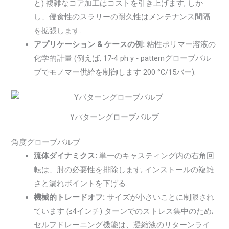
と) 複雑なコア加工はコストを引き上げます, しか
し、侵食性のスラリーの耐久性はメンテナンス間隔
を拡張します.
アプリケーション & ケースの例:
粘性ポリマー溶液の
化学的計量 (例えば, 17‑4 ph y ‑ patternグローブバル
ブでモノマー供給を制御します 200 °C/15バー).
Yパターングローブバルブ
角度グローブバルブ
流体ダイナミクス:
単一のキャスティング内の右角回
転は、肘の必要性を排除します, インストールの複雑
さと漏れポイントを下げる.
機械的トレードオフ:
サイズが小さいことに制限され
ています (≤4インチ) ターンでのストレス集中のため;
セルフドレーニング機能は、凝縮液のリターンライ