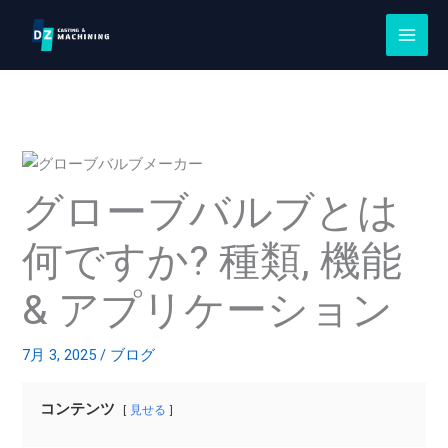
コ
ン
テ
ン
ツ
に
ス
グローブバルブとは
キ
ッ
何ですか? 種類, 機能
プ
& アプリケーション
7月 3, 2025
/
ブログ
コンテンツ
見せる