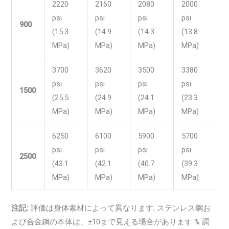
2220
2160
2080
2000
psi
psi
psi
psi
900
(15.3
(14.9
(14.3
(13.8
MPa)
MPa)
MPa)
MPa)
3700
3620
3500
3380
psi
psi
psi
psi
1500
(25.5
(24.9
(24.1
(23.3
MPa)
MPa)
MPa)
MPa)
6250
6100
5900
5700
psi
psi
psi
psi
2500
(43.1
(42.1
(40.7
(39.3
MPa)
MPa)
MPa)
MPa)
注記:
評価は身体素材によって異なります; ステンレス鋼お
よび合金鋼の本体は、±10まで見える場合があります % 調