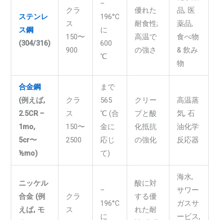
–
クラ
優れた
品, 医
ステンレ
196°C
ス
耐食性;
薬品,
ス鋼
に
150〜
高温で
食べ物
(304/316)
600
900
の強さ
& 飲み
℃
物
合金鋼
まで
(例えば,
クラ
565
クリー
高温蒸
2.5CR –
ス
℃ (合
プと酸
気, 石
1mo,
150〜
金に
化抵抗
油化学
5cr〜
2500
応じ
の強化
反応器
½mo)
て)
海水,
ニッケル
酸に対
–
サワー
合金 (例
クラ
する優
196°C
ガスサ
えば, モ
ス
れた耐
に
ービス,