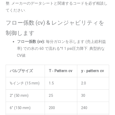
整. メーカーのデータシートと関連するコードを必ず相談し
てください.
フロー係数 (cv) & レンジャビリティを
制御します
フロー係数 (cv):
毎分ガロンを示します (売上総利益
率) での水の 60 で流れる°f 1 psi圧力降下. 典型的な
CV値:
バルブサイズ
T ‑ Pattern cv
y ‑ pattern cv
½インチ (15 mm)
1.5
2.0
2” (50 mm)
25
30
6” (150 mm)
200
240