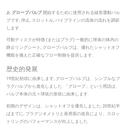
あ
グローブバルブ
開始するために使用される線形運動バル
ブです, 停止, スロットル, パイプラインの流体の流れを調節
します.
可動ディスクが特徴 (またはプラグ) 一般的に球体の体内の
静止リングシート, グローブバルブは、優れたシャットオフ
機能を備えた正確なフロー制御を提供します.
歴史的発展
19世紀初頭に由来します, グローブバルブは、シンプルなプ
ラグバルブから進化しました. 「グローブ」という用語は、
バルブ本体の元々球状の形状に由来します.
初期のデザインは、シャットオフを優先しました; 20世紀半
ばまでに, プラグジオメトリと座席面の改良により、スロッ
トリングのパフォーマンスが向上しました.