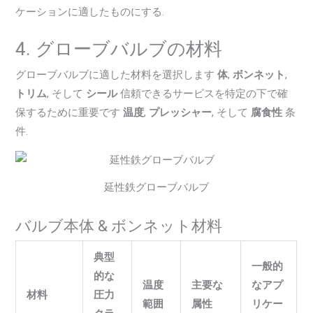
ケーションに適したものにする.
4. グローブバルブの材料
グローブバルブに適した材料を選択します
体
,
ボンネット
,
トリム
, そして
シール
信頼できるサービスを特定の下で確
保するために重要です
温度
,
プレッシャー
, そして
腐食性
条
件.
延性鉄グローブバルブ
バルブ本体 & ボンネット材料
典型
一般的
的な
温度
主要な
なアプ
材料
圧力
範囲
属性
リケー