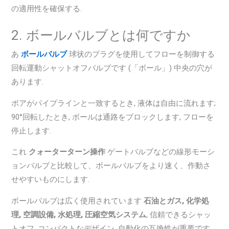
の適用性を確保する.
2. ボールバルブとは何ですか
あ
ボールバルブ
球状のプラグを使用してフローを制御する
回転運動シャットオフバルブです (「ボール」) 中央の穴が
あります.
ボアがパイプラインと一致するとき, 液体は自由に流れます;
90°回転したとき, ボールは通路をブロックします, フローを
停止します.
これ
クォーターターン操作
ゲートバルブなどの線形モーシ
ョンバルブと比較して、ボールバルブをより速く、作動さ
せやすいものにします.
ボールバルブは広く使用されています
石油とガス, 化学処
理, 空調設備, 水処理, 圧縮空気システム
, 信頼できるシャッ
トオフ, コンパクトなデザイン, 自動化の互換性が重要です.