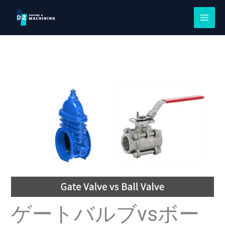
コ
ン
テ
ン
ツ
に
ス
キ
ッ
プ
ゲートバルブvsボー