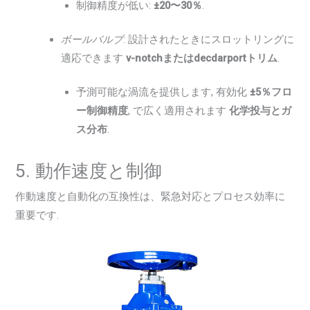
制御精度が低い:
±20〜30％
.
ボールバルブ
: 設計されたときにスロットリングに
適応できます
v-notchまたはdecdarportトリム
.
予測可能な渦流を提供します, 有効化
±5％フロ
ー制御精度
, で広く適用されます
化学投与とガ
ス分布
.
5. 動作速度と制御
作動速度と自動化の互換性は、緊急対応とプロセス効率に
重要です.