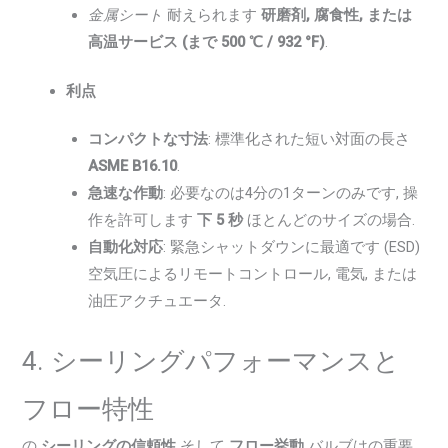
金属シート
耐えられます
研磨剤, 腐食性, または
高温サービス (まで 500 ℃ / 932 °F)
.
利点
コンパクトな寸法
: 標準化された短い対面の長さ
ASME B16.10
.
急速な作動
: 必要なのは4分の1ターンのみです, 操
作を許可します
下 5 秒
ほとんどのサイズの場合.
自動化対応
: 緊急シャットダウンに最適です (ESD)
空気圧によるリモートコントロール, 電気, または
油圧アクチュエータ.
4. シーリングパフォーマンスと
フロー特性
の
シーリングの信頼性
そして
フロー挙動
バルブはの重要