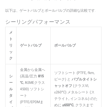
以下は、ゲートバルブとボールバルブの詳細な比較です.
シーリングパフォーマンス
メ
ト
リ
ゲートバルブ
ボールバルブ
ッ
ク
金属から金属へ
ソフトシート (PTFE, fkm,
シ
(高温/圧力
815
ピーク) と
バブルタイトシ
ー
℃
, ASMEクラス
ャットオフ
(クラスVI,
ル
4500) ソフトシ
≤260°C) メタルシート (ス
タ
ート
テライト, インコネル) のた
イ
(PTFE/EPDMま
めに
≤650°C
, クラスまで