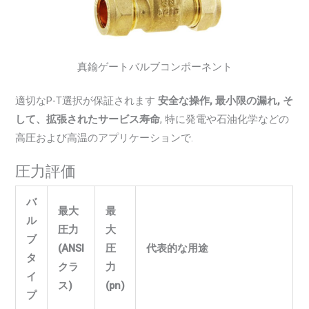
真鍮ゲートバルブコンポーネント
適切なP-T選択が保証されます
安全な操作, 最小限の漏れ, そ
して、拡張されたサービス寿命
, 特に発電や石油化学などの
高圧および高温のアプリケーションで.
圧力評価
バ
最大
最
ル
圧力
大
ブ
(ANSI
圧
代表的な用途
タ
クラ
力
イ
ス)
(pn)
プ