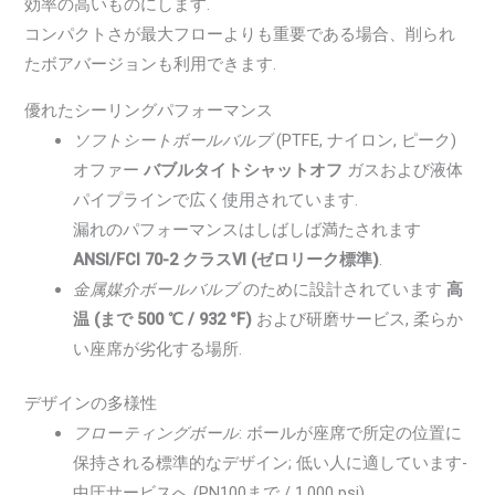
効率の高いものにします.
コンパクトさが最大フローよりも重要である場合、削られ
たボアバージョンも利用できます.
優れたシーリングパフォーマンス
ソフトシートボールバルブ
(PTFE, ナイロン, ピーク)
オファー
バブルタイトシャットオフ
ガスおよび液体
パイプラインで広く使用されています.
漏れのパフォーマンスはしばしば満たされます
ANSI/FCI 70-2 クラスVI (ゼロリーク標準)
.
金属媒介ボールバルブ
のために設計されています
高
温 (まで 500 ℃ / 932 °F)
および研磨サービス, 柔らか
い座席が劣化する場所.
デザインの多様性
フローティングボール
: ボールが座席で所定の位置に
保持される標準的なデザイン; 低い人に適しています-
中圧サービスへ (PN100まで / 1,000 psi).