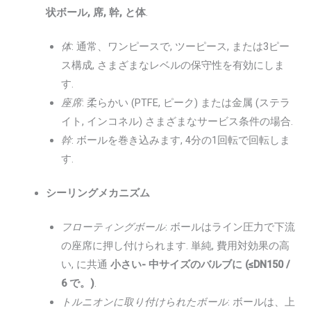
状ボール, 席, 幹, と体
.
体
: 通常、ワンピースで, ツーピース, または3ピー
ス構成, さまざまなレベルの保守性を有効にしま
す.
座席
: 柔らかい (PTFE, ピーク) または金属 (ステラ
イト, インコネル) さまざまなサービス条件の場合.
幹
: ボールを巻き込みます, 4分の1回転で回転しま
す.
シーリングメカニズム
フローティングボール
: ボールはライン圧力で下流
の座席に押し付けられます. 単純, 費用対効果の高
い, に共通
小さい- 中サイズのバルブに (≤DN150 /
6 で。)
.
トルニオンに取り付けられたボール
: ボールは、上