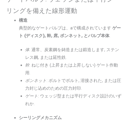
リングを備えた線形運動
構造
典型的なゲートバルブは、aで構成されています
ゲー
ト (ディスク), 幹, 席, ボンネット, とバルブ本体
.
体
: 通常、炭素鋼を鋳造または鍛造します, ステン
レス鋼, または延性鉄.
幹
: ねじ付き (上昇または上昇しない) ゲート作動
用.
ボンネット
: ボルトでボルト, 溶接された, または圧
力封じ込めのための圧力封印.
ゲート
: ウェッジ型または平行ディスク設計のいず
れか.
シーリングメカニズム