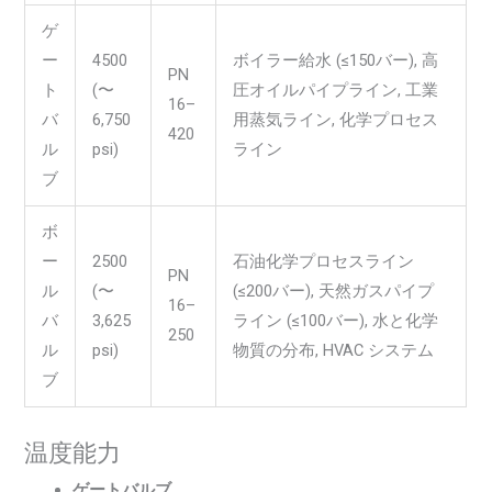
ゲ
ー
4500
ボイラー給水 (≤150バー), 高
PN
ト
(〜
圧オイルパイプライン, 工業
16–
バ
6,750
用蒸気ライン, 化学プロセス
420
ル
psi)
ライン
ブ
ボ
ー
2500
石油化学プロセスライン
PN
ル
(〜
(≤200バー), 天然ガスパイプ
16–
バ
3,625
ライン (≤100バー), 水と化学
250
ル
psi)
物質の分布, HVAC システム
ブ
温度能力
ゲートバルブ