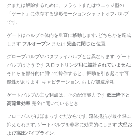
クまたは解除するために、フラットまたはウェッジ型の
「ゲート」に依存する線形モーションシャットオフバルブ
です.
ゲートはバルブ本体内を垂直に移動します, どちらかを達成
します
フルオープン
または
完全に閉じた
位置.
グローブバルブやバタフライバルブとは異なります, ゲート
バルブはそうです
スロットリング用に設計されていません
;
それらを部分的に開いて操作すると、振動を引き起こす可
能性があります, キャビテーション, および加速摩耗.
ゲートバルブの主な利点は、その配信能力です
低圧降下と
高流量効率
完全に開いているとき.
フローパスがほぼまっすぐだからです, 流体抵抗が最小限に
抑えられます, ゲートバルブを非常に効果的にします
大径お
よび高圧パイプライン
.