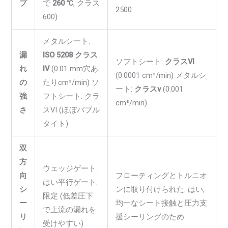
プ
で
260 ℃
, クラス
2500
600)
メタルシート:
漏
ISO 5208 クラス
ソフトシート:
クラスVI
れ
IV
(0.01 mm穴あ
(0.0001 cm³/min) メタルシ
の
たりcm³/min) ソ
ート:
クラスv
(0.001
強
フトシート: クラ
cm³/min)
さ
スVI (ほぼバブル
タイト)
双
方
ウェッジゲート:
向
フローティングとトルニオ
はい平行ゲート:
シ
ンに取り付けられた: はい,
限定 (低差圧下
ー
均一なシート接触と圧力支
で上流の漏れを
リ
援シーリングのため
受けやすい)