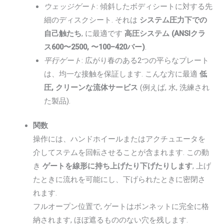
ウェッジゲート
: 傾斜したボディシートに対する先
細のディスクシート. それは
システム圧力下での
自己触たち
, に最適です
高圧システム (ANSIクラ
ス600〜2500, 〜100–420バー)
.
平行ゲート
: 広がり春のある2つの平らなプレート
は、均一な接触を保証します. こんな方に最適
低
圧, クリーンな流体サービス
(例えば, 水, 洗練され
た製品).
関数
操作には、ハンドホイールまたはアクチュエータを
介してステムを回転させることが含まれます. この動
き
ゲートを線形に持ち上げたり下げたりします
, 上げ
たときに流れを可能にし、下げられたときに密閉さ
れます.
フルオープン位置で, ゲートはボンネットに完全に格
納されます, ほぼ遮るもののない穴を残します.