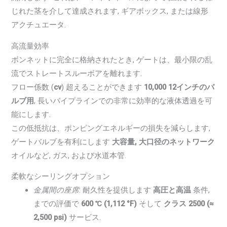
じれた茎を介して達成されます, ギアボックス, または線形
アクチュエータ.
高流量効率
ボンネットに完全に格納されたとき, ゲートは、最小限の乱
流でストレートスルーボアを離れます.
フロー係数 (
cv
) 超えることができます
10,000 12インチのバ
ルブ用
, 長いパイプラインでの非常に効率的な液体透過を可
能にします.
この低抵抗は、ポンピングエネルギーの損失を減らします,
ゲートバルブを有利にします
大容量, 大口径のネットワーク
オイルなど, ガス, および水道本管.
柔軟なシーリングオプション
金属間の座席
: 耐久性を提供します
高圧と高温
条件,
までの評価で
600 ℃ (1,112 °F)
そして
クラス 2500 (≈
2,500 psi)
サービス.