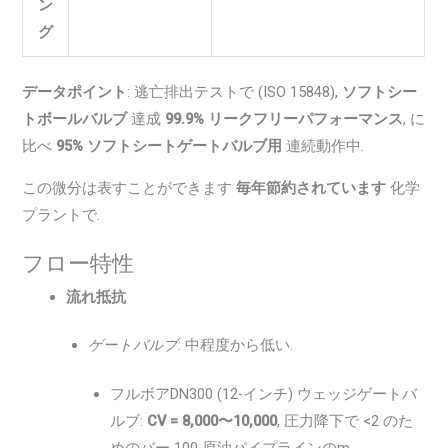
ン
グ
データポイント
: 逃亡排出テストで (ISO 15848),
ソフトシー
トボールバルブ
達成
99.9% リークフリーパフォーマンス
, に
比べ
95% ソフトシートゲートバルブ用
連続動作中.
この微分は表すことができます
毎年節約されています
化学
プラントで.
フロー特性
流れ抵抗
ゲートバルブ
: 中程度から低い.
フルボアDN300 (12-インチ) ウェッジゲートバ
ルブ:
CV = 8,000〜10,000
, 圧力降下で <2 のた