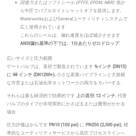
回復力またはソフトシール (PTFE, EPDM, NBR)
: 低か
ら中圧でバブルタイトシャットオフを提供します,
WaterworksおよびGeneralユーティリティシステムで
広く使用されています.
これらのシールは、漏れ速度をほぼ減少させます
ANSI漏れ基準の下では、1分あたりゼロドロップ
.
広いサイズと圧力範囲
ゲートバルブは、直径で製造されています
½インチ (DN15)
に 48 インチ (DN1200+)
, 小さな産業パイプラインと大規模
な市営または石油化学ネットワークの両方をカバーする.
それらは最も経済的で効果的です
上の直径 12 インチ
, 代替
バルブのタイプが非現実的にかさばるまたは費用がかかる
場合.
圧力評価はからです
PN10 (150 psi)
に
PN250 (2,500 psi)
, 標
準的なユーティリティサービスから高圧プロセスラインへ