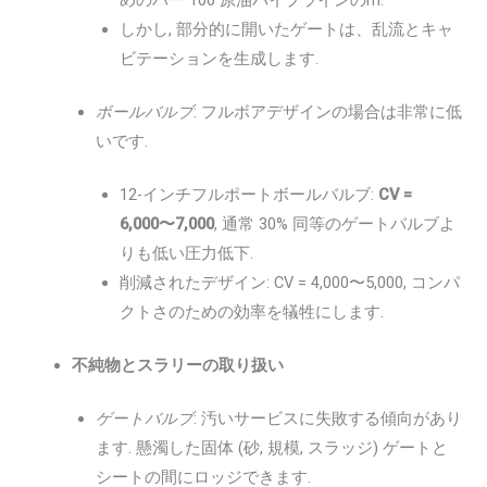
めのバー 100 原油パイプラインのm.
しかし, 部分的に開いたゲートは、乱流とキャ
ビテーションを生成します.
ボールバルブ
: フルボアデザインの場合は非常に低
いです.
12-インチフルポートボールバルブ:
CV =
6,000〜7,000
, 通常 30% 同等のゲートバルブよ
りも低い圧力低下.
削減されたデザイン: CV = 4,000〜5,000, コンパ
クトさのための効率を犠牲にします.
不純物とスラリーの取り扱い
ゲートバルブ
: 汚いサービスに失敗する傾向があり
ます. 懸濁した固体 (砂, 規模, スラッジ) ゲートと
シートの間にロッジできます.