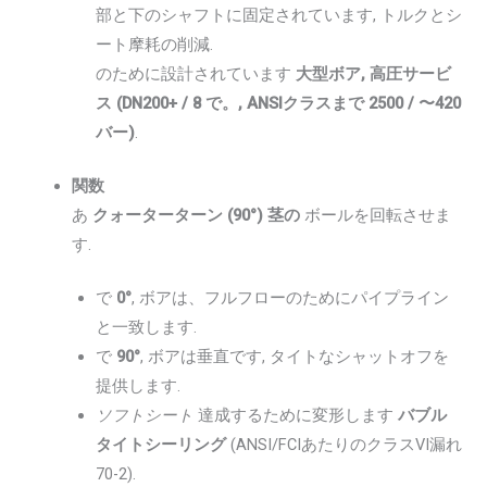
部と下のシャフトに固定されています, トルクとシ
ート摩耗の削減.
のために設計されています
大型ボア, 高圧サービ
ス (DN200+ / 8 で。, ANSIクラスまで 2500 / 〜420
バー)
.
関数
あ
クォーターターン (90°) 茎の
ボールを回転させま
す.
で
0°
, ボアは、フルフローのためにパイプライン
と一致します.
で
90°
, ボアは垂直です, タイトなシャットオフを
提供します.
ソフトシート
達成するために変形します
バブル
タイトシーリング
(ANSI/FCIあたりのクラスVI漏れ
70-2).