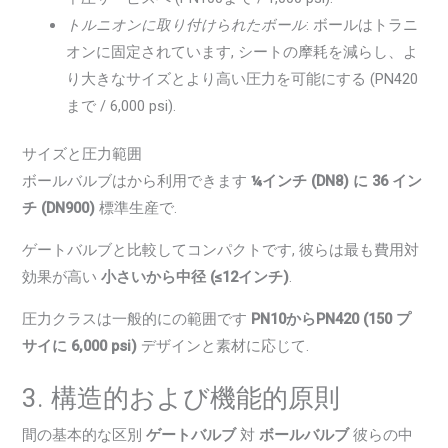
トルニオンに取り付けられたボール
: ボールはトラニ
オンに固定されています, シートの摩耗を減らし、よ
り大きなサイズとより高い圧力を可能にする (PN420
まで / 6,000 psi).
サイズと圧力範囲
ボールバルブはから利用できます
¼インチ (DN8) に 36 イン
チ (DN900)
標準生産で.
ゲートバルブと比較してコンパクトです, 彼らは最も費用対
効果が高い
小さいから中径 (≤12インチ)
.
圧力クラスは一般的にの範囲です
PN10からPN420 (150 プ
サイに 6,000 psi)
デザインと素材に応じて.
3. 構造的および機能的原則
間の基本的な区別
ゲートバルブ
対
ボールバルブ
彼らの中