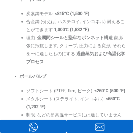
炭素鋼モデル:
≤815°C (1,500 °F)
.
合金鋼 (例えば, ハステロイ, インコネル) 耐えるこ
とができます
1,000℃ (1,832 °F)
.
理由:
金属間シールと堅牢なボンネット構造
熱膨
張に抵抗します, クリープ, 圧力による変形, それら
を〜に適したものにする
過熱蒸気および高温化学
プロセス
.
ボールバルブ
ソフトシート (PTFE, fkm, ピーク):
≤260°C (500 °F)
.
メタルシート (ステライト, インコネル):
≤650°C
(1,202 °F)
.
制限: などの超高温サービスには適していません
発電所過熱蒸気 (>750℃)
, 加速されているため
シ
ートの劣化と漏れ
.