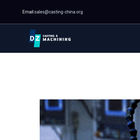
Ugorjon
Email:
sales@casting-china.org
a
tartalomra