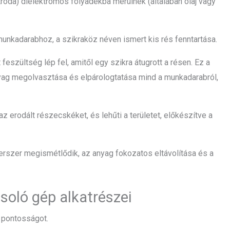
óda) dielektromos folyadékba merülnek (általában olaj vagy
unkadarabhoz, a szikraköz néven ismert kis rés fenntartása.
eszültség lép fel, amitől egy szikra átugrott a résen. Ez a
nyag megolvasztása és elpárologtatása mind a munkadarabról,
az erodált részecskéket, és lehűti a területet, előkészítve a
rszer megismétlődik, az anyag fokozatos eltávolítása és a
soló gép alkatrészei
 pontosságot.