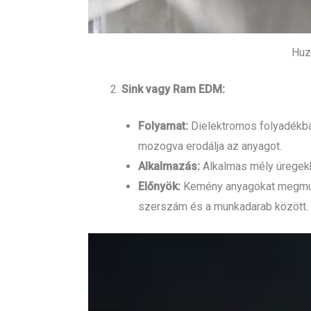
Huz
Sink vagy Ram EDM:
Folyamat:
Dielektromos folyadékba 
mozogva erodálja az anyagot.
Alkalmazás:
Alkalmas mély üregekh
Előnyök:
Kemény anyagokat megmunk
szerszám és a munkadarab között.