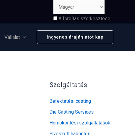
A fordítás szerkesztése
Vállalat
Ingyenes árajánlatot kap
Szolgáltatás
Befektetési casting
Die Casting Services
Homoköntési szolgáltatások
Elveszett haböntés