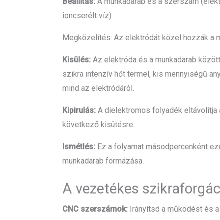
Beállítás:
A munkadarab és a szerszám (elektr
ioncserélt víz).
Megközelítés: Az elektródát közel hozzák a m
Kisülés:
Az elektróda és a munkadarab között f
szikra intenzív hőt termel, kis mennyiségű a
mind az elektródáról.
Kipirulás:
A dielektromos folyadék eltávolítja 
következő kisütésre.
Ismétlés:
Ez a folyamat másodpercenként eze
munkadarab formázása.
A vezetékes szikraforgác
CNC szerszámok:
Irányítsd a működést és a