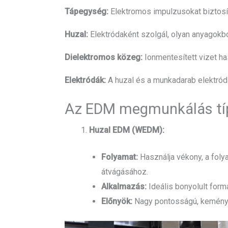
Tápegység:
Elektromos impulzusokat biztosí
Huzal:
Elektródaként szolgál, olyan anyagokbó
Dielektromos közeg:
Ionmentesített vizet ha
Elektródák:
A huzal és a munkadarab elektród
Az EDM megmunkálás tí
Huzal EDM (WEDM):
Folyamat:
Használja vékony, a fol
átvágásához.
Alkalmazás:
Ideális bonyolult for
Előnyök:
Nagy pontosságú, kemény