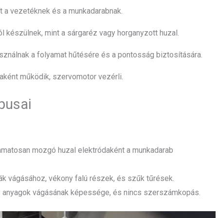
t a vezetéknek és a munkadarabnak.
l készülnek, mint a sárgaréz vagy horganyzott huzal.
sználnak a folyamat hűtésére és a pontosság biztosítására.
aként működik, szervomotor vezérli.
pusai
yamatosan mozgó huzal elektródaként a munkadarab
mák vágásához, vékony falú részek, és szűk tűrések.
 anyagok vágásának képessége, és nincs szerszámkopás.