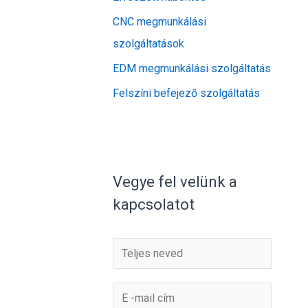
CNC megmunkálási
szolgáltatások
EDM megmunkálási szolgáltatás
Felszíni befejező szolgáltatás
Vegye fel velünk a
kapcsolatot
N
é
v
E