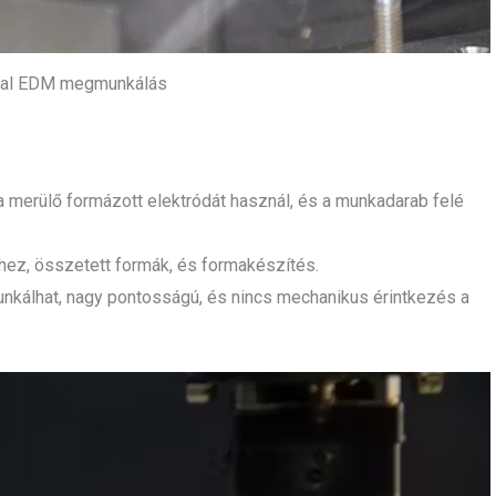
al EDM megmunkálás
merülő formázott elektródát használ, és a munkadarab felé
ez, összetett formák, és formakészítés.
álhat, nagy pontosságú, és nincs mechanikus érintkezés a