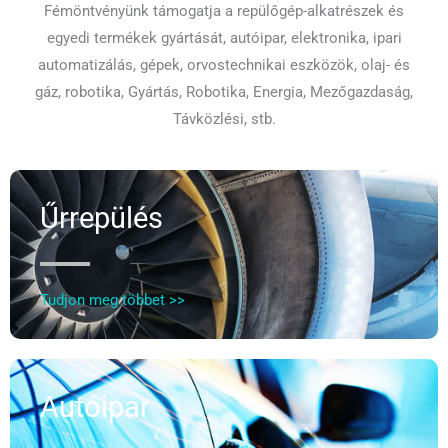
Fémöntvényünk támogatja a repülőgép-alkatrészek és
egyedi termékek gyártását, autóipar, elektronika, ipari
automatizálás, gépek, orvostechnikai eszközök, olaj- és
gáz, robotika, Gyártás, Robotika, Energia, Mezőgazdaság,
Távközlési, stb.
Űrrepülés
Tudjon meg többet >>
Autóipar