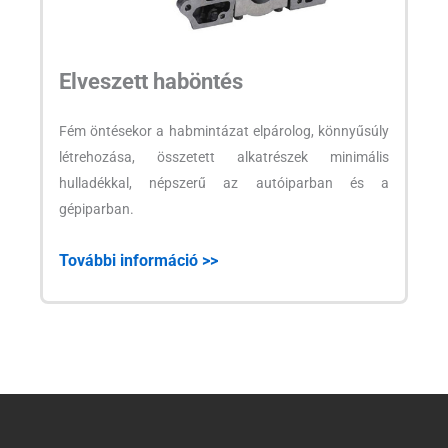
Elveszett haböntés
Fém öntésekor a habmintázat elpárolog, könnyűsúly
létrehozása, összetett alkatrészek minimális
hulladékkal, népszerű az autóiparban és a
gépiparban.
További információ >>