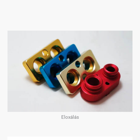
Eloxálás