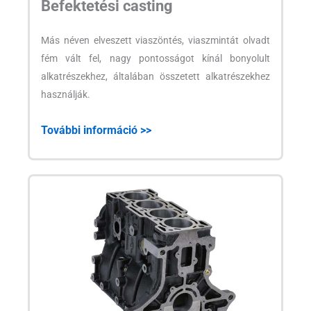
Befektetési casting
Más néven elveszett viaszöntés, viaszmintát olvadt
fém vált fel, nagy pontosságot kínál bonyolult
alkatrészekhez, általában összetett alkatrészekhez
használják.
További információ >>