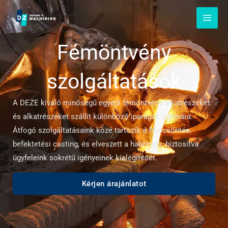
Ugorjon
a
tartalomra
Fémöntvény
szolgáltatások
A DEZE kiváló minőségű egyedi fémöntvény alkatrészeket
és alkatrészeket szállít különböző iparágak számára.
Átfogó szolgáltatásaink közé tartozik a fröccsöntés,
befektetési casting, és elveszett a haböntés, biztosítva
ügyfeleink sokrétű igényeinek kielégítését.
Kérjen árajánlatot