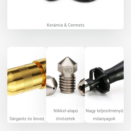
Kerámia & Cermets
Nikkel-alapú
Nagy teljesítményű
Sárgaréz és bronz
ötvözetek
műanyagok