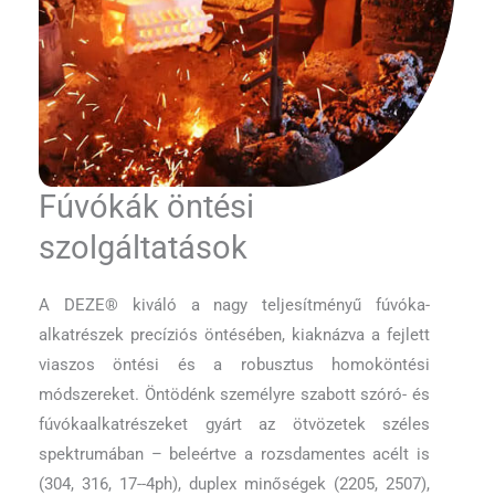
Fúvókák öntési
szolgáltatások
A DEZE® kiváló a nagy teljesítményű fúvóka-
alkatrészek precíziós öntésében, kiaknázva a fejlett
viaszos öntési és a robusztus homoköntési
módszereket. Öntödénk személyre szabott szóró- és
fúvókaalkatrészeket gyárt az ötvözetek széles
spektrumában – beleértve a rozsdamentes acélt is
(304, 316, 17--4ph), duplex minőségek (2205, 2507),