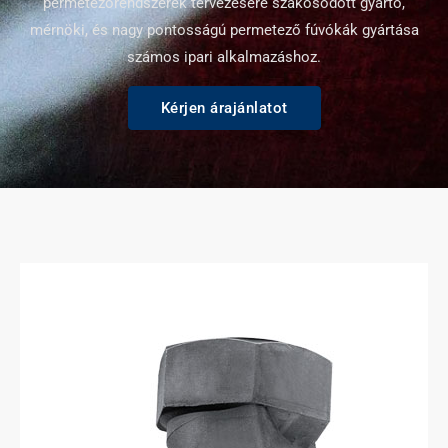
permetezőrendszerek tervezésére szakosodott gyártó,
mérnöki, és nagy pontosságú permetező fúvókák gyártása
számos ipari alkalmazáshoz.
Kérjen árajánlatot