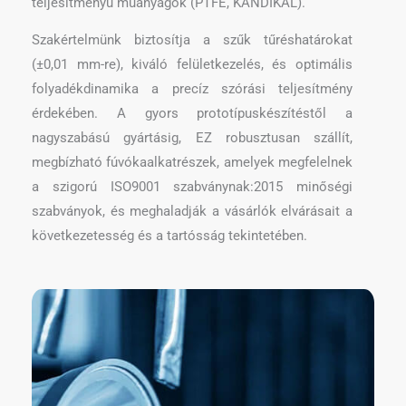
teljesítményű műanyagok (PTFE, KANDIKÁL).
Szakértelmünk biztosítja a szűk tűréshatárokat
(±0,01 mm-re), kiváló felületkezelés, és optimális
folyadékdinamika a precíz szórási teljesítmény
érdekében. A gyors prototípuskészítéstől a
nagyszabású gyártásig, EZ robusztusan szállít,
megbízható fúvókaalkatrészek, amelyek megfelelnek
a szigorú ISO9001 szabványnak:2015 minőségi
szabványok, és meghaladják a vásárlók elvárásait a
következetesség és a tartósság tekintetében.