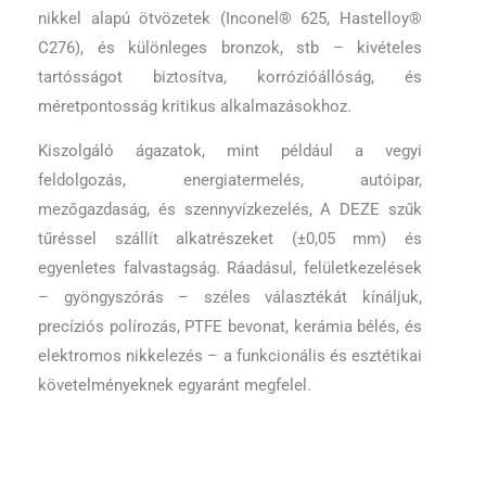
nikkel alapú ötvözetek (Inconel® 625, Hastelloy®
C276), és különleges bronzok, stb – kivételes
tartósságot biztosítva, korrózióállóság, és
méretpontosság kritikus alkalmazásokhoz.
Kiszolgáló ágazatok, mint például a vegyi
feldolgozás, energiatermelés, autóipar,
mezőgazdaság, és szennyvízkezelés, A DEZE szűk
tűréssel szállít alkatrészeket (±0,05 mm) és
egyenletes falvastagság. Ráadásul, felületkezelések
– gyöngyszórás – széles választékát kínáljuk,
precíziós polírozás, PTFE bevonat, kerámia bélés, és
elektromos nikkelezés – a funkcionális és esztétikai
követelményeknek egyaránt megfelel.