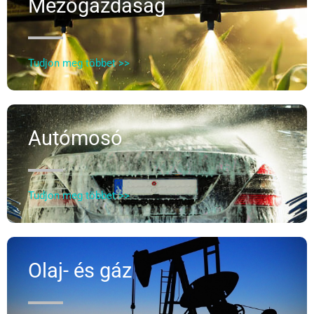
Mezőgazdaság
Tudjon meg többet >>
Autómosó
Tudjon meg többet >>
Olaj- és gáz