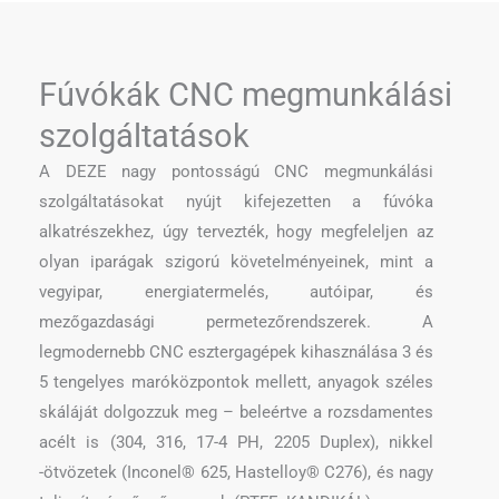
Fúvókák CNC megmunkálási
szolgáltatások
A DEZE nagy pontosságú CNC megmunkálási
szolgáltatásokat nyújt kifejezetten a fúvóka
alkatrészekhez, úgy tervezték, hogy megfeleljen az
olyan iparágak szigorú követelményeinek, mint a
vegyipar, energiatermelés, autóipar, és
mezőgazdasági permetezőrendszerek. A
legmodernebb CNC esztergagépek kihasználása 3 és
5 tengelyes maróközpontok mellett, anyagok széles
skáláját dolgozzuk meg – beleértve a rozsdamentes
acélt is (304, 316, 17-4 PH, 2205 Duplex), nikkel
-ötvözetek (Inconel® 625, Hastelloy® C276), és nagy