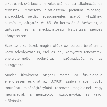
alkatrészek gyártása, amelyeket számos ipari alkalmazáshoz
terveztek. Permetező alkatrészeink prémium minőségű
anyagokból, például rozsdamentes acélból készülnek,
alumínium, sárgaréz, és hő- és korrózióálló ötvözetek, a
tartósság és a megbízhatóság biztosítása igényes
környezetben.
Ezek az alkatrészek megbízhatóak az iparban, beleértve a
vegyi feldolgozást is, étel és ital, környezeti rendszerek,
energiatermelés, acélgyártás, mezőgazdaság, és az
autógyártás.
Minden fúvókarész szigorú méret- és funkcionális
ellenőrzésen esik át az ISO9001 szabvány szerint:2015
tanúsított minőségirányítási rendszer, megfelelnek vagy
meghaladják a nemzetközi szabványokat és vevői
előírásokat.