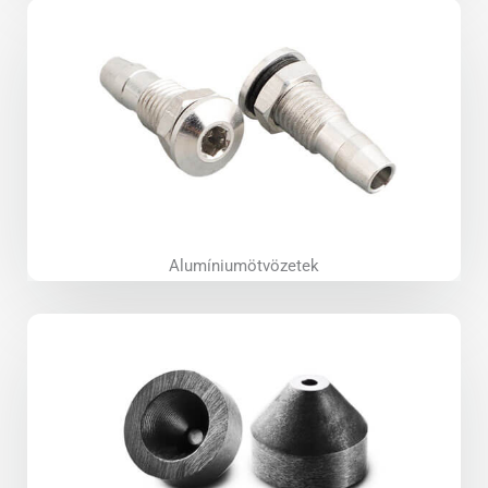
Alumíniumötvözetek