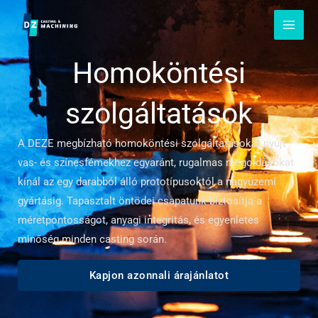
Ugorjon
a
tartalomra
Homoköntési
szolgáltatások
A DEZE megbízható homoköntési szolgáltatásokat nyújt
vas- és színesfémekhez egyaránt, rugalmas megoldásokat
kínál az egy darabból álló prototípusoktól a nagyüzemi
gyártásig. Tapasztalt öntödei csapatunk biztosítja a
méretpontosságot, anyagi integritás, és egyenletes
minőség minden casting során.
Kapjon azonnali árajánlatot