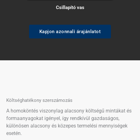
Csillapító vas
Kapjon azonnali árajánlatot
Költséghatékony szerszámozás
A homoköntés viszonylag alacsony költségű mintákat és
formaanyagokat igényel, így rendkívül gazdaságos,
különösen alacsony és közepes termelési mennyiségek
esetén.