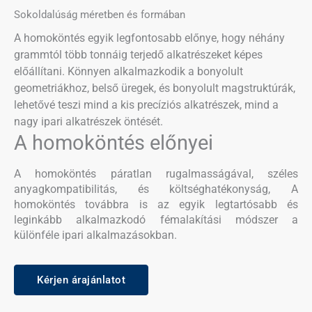
Sokoldalúság méretben és formában
A homoköntés egyik legfontosabb előnye, hogy néhány
grammtól több tonnáig terjedő alkatrészeket képes
előállítani. Könnyen alkalmazkodik a bonyolult
geometriákhoz, belső üregek, és bonyolult magstruktúrák,
lehetővé teszi mind a kis precíziós alkatrészek, mind a
nagy ipari alkatrészek öntését.
A homoköntés előnyei
A homoköntés páratlan rugalmasságával, széles
anyagkompatibilitás, és költséghatékonyság, A
homoköntés továbbra is az egyik legtartósabb és
leginkább alkalmazkodó fémalakítási módszer a
különféle ipari alkalmazásokban.
Kérjen árajánlatot