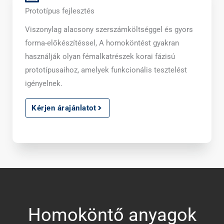
Prototípus fejlesztés
Viszonylag alacsony szerszámköltséggel és gyors
forma-előkészítéssel, A homoköntést gyakran
használják olyan fémalkatrészek korai fázisú
prototípusaihoz, amelyek funkcionális tesztelést
igényelnek.
Kérjen árajánlatot
Homoköntő anyagok