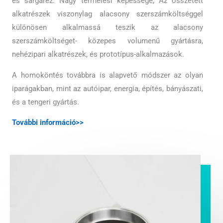
és sárgaréz. Nagy termelési képessége, Az összetett
alkatrészek viszonylag alacsony szerszámköltséggel
különösen alkalmassá teszik az alacsony
szerszámköltséget- közepes volumenű gyártásra,
nehézipari alkatrészek, és prototípus-alkalmazások.
A homoköntés továbbra is alapvető módszer az olyan
iparágakban, mint az autóipar, energia, építés, bányászati,
és a tengeri gyártás.
További információ>>