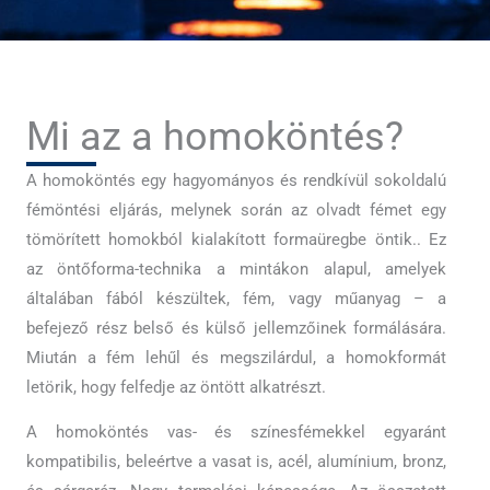
Mi az a homoköntés?
A homoköntés egy hagyományos és rendkívül sokoldalú
fémöntési eljárás, melynek során az olvadt fémet egy
tömörített homokból kialakított formaüregbe öntik.. Ez
az öntőforma-technika a mintákon alapul, amelyek
általában fából készültek, fém, vagy műanyag – a
befejező rész belső és külső jellemzőinek formálására.
Miután a fém lehűl és megszilárdul, a homokformát
letörik, hogy felfedje az öntött alkatrészt.
A homoköntés vas- és színesfémekkel egyaránt
kompatibilis, beleértve a vasat is, acél, alumínium, bronz,