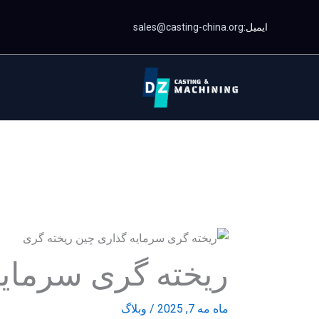
رش
ایمیل:
sales@casting-china.org
ه
حتوا
ریخته گری سرمای
ماه مه 7, 2025
/
وبلاگ