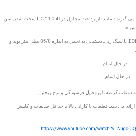
در نهایت, ریخته گری ها تحت عملیات حرارتی قرار می گیرند - مانند بازپرداخت محلول در 1,050 ° C یا سخت شدن سن
ماشین سازها سپس فرز CNC را انجام می دهند, EDM, یا سنگ زنی, دستیابی به تحمل به اندازه 05/0 میلی متر پوند و
در حال اتمام
ه دوغاب گرفته تا پروفایل فرسودگی و نرخ ریختن,
رائه می دهد, قطعات با کارایی بالا با حداقل ضایعات و کاهش
https://www.youtube.com/watch?v=NugdCi