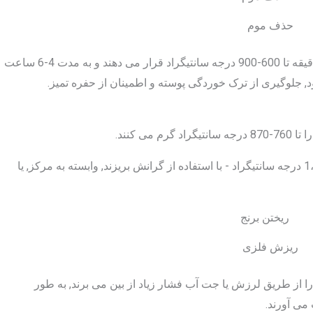
حذف موم
آنها سپس دما را در دمای 1-2 درجه سانتیگراد در دقیقه تا 600-900 درجه سانتیگراد قرار می دهند و به مدت 4-6 ساعت
ود, جلوگیری از ترک خوردگی پوسته و اطمینان از حفره تمیز.
ی کنند.
آنها آلیاژ مذاب - مانند فولاد ضد زنگ در 1500-1،550 درجه سانتیگراد - با استفاده از گرانش بریزند, وابسته به مرکز, یا
ریزش فلزی
 از طریق لرزش یا جت آب فشار زیاد از بین می برند, به طور