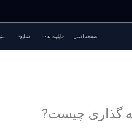
صفحه اصلی
قابلیت ها
صنایع
منب
ه گذاری چیست?