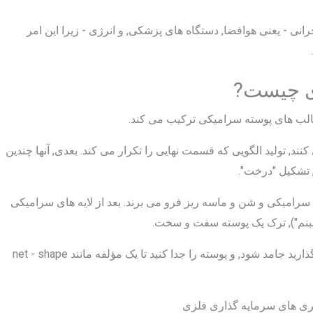
انی - یعنی هوافضا, دستگاه های پزشکی, و انرژی - زیرا این امر
قالب های پوسته سرامیکی ترکیب می کند.
نند, تولید الگویی که قسمت نهایی را تکرار می کند. بعدی, آنها چندین
 تشکیل "درخت".
اب سرامیکی و شن و ماسه ریز فرو می برند. بعد از لایه های سرامیکی
بنم"), ترک یک پوسته سفت و سخت.
در نهایت, آنها فلز مذاب را درون حفره می ریزند, بگذارید جامد شود, و پوسته را جدا کنید تا یک مؤلفه مانند net - shape