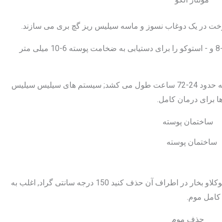
رخت در یک دوغاب نسوز و ماسه سیلیس ریز گچ بری می سازند.
ریخته گری ها به طور معمول چرخه های دوغاب 6-8 و - استوکو را برای دستیابی به ضخامت پوسته 6-10 میلی متر
با اتصال دهنده های شیشه ای آب, این ساخت پوسته حدود 24-72 ساعت طول می کشد; سیستم های سیلیس سیلیس
ساختمان پوسته
متعاقباً, ریخته گری موم مذاب را در یک اتوکلاو یا اتوکلاو بخار در اطراف آن حذف کنید 150 درجه سانتی گراد, اغلب به
کامل موم.