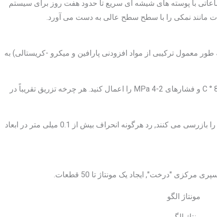
ه زمان کل چرخه متفاوت است - از کم 24 ساعاتی با پوسته های شیشه ای سریع تا حدود هفت روز برای سیستم
ت مانند نمکی را با سطح سطح عالی به دست می آورد.
ai را تزریق می کنند (به طور معمول ترکیبی از مواد افزودنی پارافین و میکرو -کریستالی) به
آنها دمای موم را بین آنها حفظ می کنند 60 ° C و 80 ° C و فشارهای 2-4 MPa را اعمال کنید. هر چرخه تزریق تقریباً در
پس از تخلیه, اپراتورها از نظر بصری الگوهای نقص را بازرسی می کنند, رد هرگونه انحراف بیش از 0.1 میلی متر در ابعاد
رکزی "درخت", ایجاد یک مونتاژ تا 50 قطعات.
مونتاژ الگو