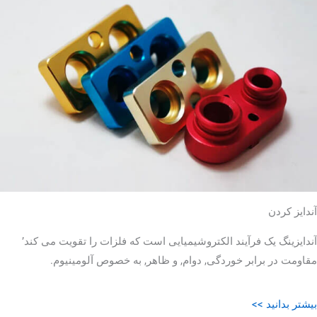
آندایز کردن
آندایزینگ یک فرآیند الکتروشیمیایی است که فلزات را تقویت می کند’
مقاومت در برابر خوردگی, دوام, و ظاهر, به خصوص آلومینیوم.
بیشتر بدانید >>