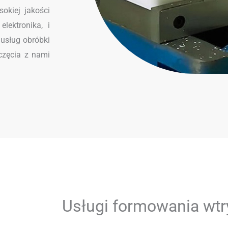
okiej jakości
lektronika, i
 usług obróbki
częcia z nami
Usługi formowania wt