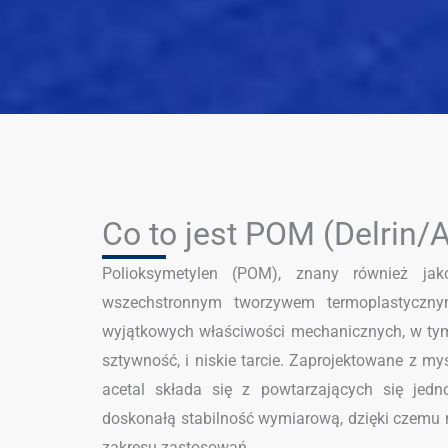
Co to jest POM (Delrin/A
Polioksymetylen (POM), znany również jak
wszechstronnym tworzywem termoplastyczn
wyjątkowych właściwości mechanicznych, w ty
sztywność, i niskie tarcie. Zaprojektowane z myśl
acetal składa się z powtarzających się jedno
doskonałą stabilność wymiarową, dzięki czemu n
zakresu zastosowań.