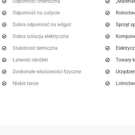
Odporność chemiczna
„Materia
Odporność na zużycie
Rolnictw
Dobra odporność na wilgoć
Sprzęt s
Dobra izolacja elektryczna
Kompone
Stabilność termiczna
Elektrycz
Łatwość obróbki
Towary 
Doskonałe właściwości fizyczne
Urządze
Niskie tarcie
Lotnictw