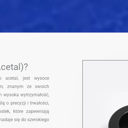
cetal)?
o acetal, jest wysoce
ym, znanym ze swoich
m wysoka wytrzymałość,
ą o precyzji i trwałości,
stek, które zapewniają
adaje się do szerokiego