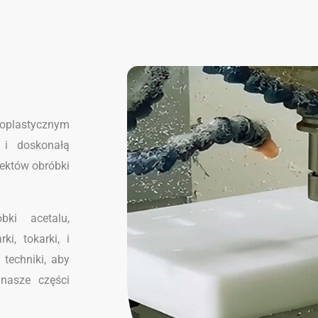
oplastycznym
, i doskonałą
jektów obróbki
ki acetalu,
i, tokarki, i
 techniki, aby
 nasze części