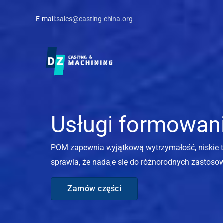
Przejdź
E-mail:
sales@casting-china.org
do
treści
Usługi formowan
POM zapewnia wyjątkową wytrzymałość, niskie ta
sprawia, że ​​nadaje się do różnorodnych zastos
Zamów części