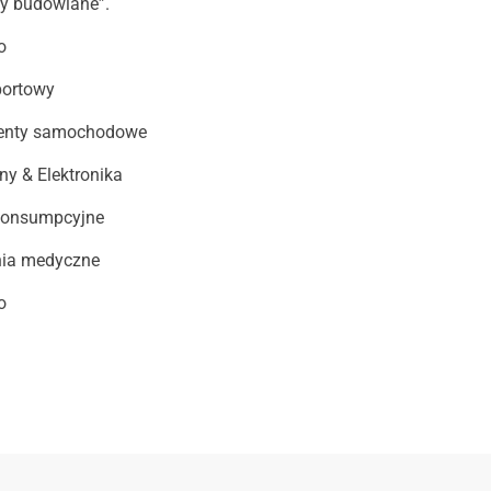
ły budowlane”.
o
portowy
nty samochodowe
ny & Elektronika
konsumpcyjne
nia medyczne
o