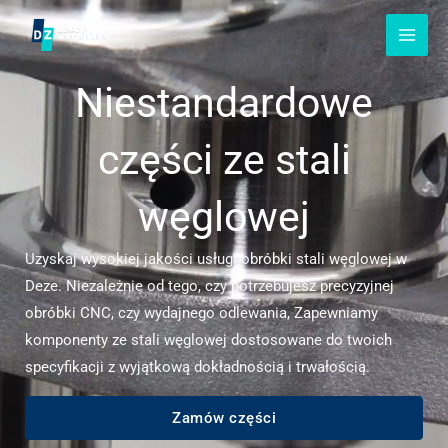
Przejdź
do
treści
Niestandardowe
części ze stali
węglowej
Uzyskaj wysokiej jakości usługi obróbki stali węglowej w
Deze. Niezależnie od tego, czy potrzebujesz precyzyjnej
obróbki CNC, czy wydajnego odlewania, Zapewniamy
komponenty ze stali węglowej dostosowane do twoich
specyfikacji z wyjątkową dokładnością i trwałością.
Zamów części