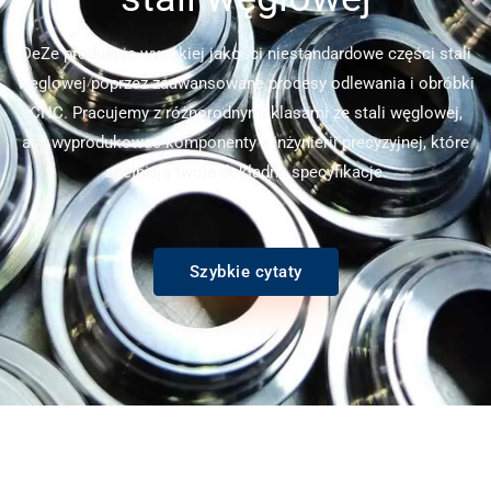
DeZe produkuje wysokiej jakości niestandardowe części stali
węglowej poprzez zaawansowane procesy odlewania i obróbki
CNC. Pracujemy z różnorodnymi klasami ze stali węglowej,
aby wyprodukować komponenty z inżynierii precyzyjnej, które
spełniają twoje dokładne specyfikacje.
Szybkie cytaty