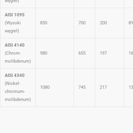
węgiel)
AISI 1095
(Wysoki
850
700
200
8
węgiel)
AISI 4140
(Chrom-
980
655
197
1
molibdenum)
AISI 4340
(Nickel-
1080
745
217
1
chromum-
molibdenum)