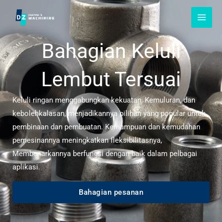
Langkau
ke
kandungan
Bahagian Keluli
Lembut Tersuai
Keluli ringan menggabungkan kekuatan, Kemuluran, dan
kebolehkalasan, menjadikannya pilihan yang popular untuk
pembinaan dan pembuatan. Kemampuan dan kemudahan
pemesinannya meningkatkan fleksibilitasnya,
Membenarkannya berfungsi dengan baik dalam pelbagai
aplikasi.
Bahagian pesanan