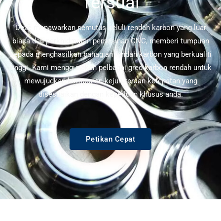
Tersuai
Deze menawarkan pemutus keluli rendah karbon yang luar
biasa dan perkhidmatan pemesinan CNC, memberi tumpuan
kepada menghasilkan bahagian rendah karbon yang berkualiti
tinggi. Kami menggunakan pelbagai gred karbon rendah untuk
mewujudkan komponen kejuruteraan ketepatan yang
disesuaikan dengan keperluan khusus anda.
Petikan Cepat