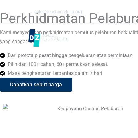
Langkau
E -mel:
sales@casting-china.org
ke
Perkhidmatan Pelabur
kandungan
Kami menyediakan perkhidmatan pemutus pelaburan berkualit
yang sangat baik.
Dari prototaip pesat hingga pengeluaran atas permintaan
Pilih dari 100+ bahan, 60+ permukaan selesai.
Masa penghantaran terpantas dalam 7 hari
Dapatkan sebut harga