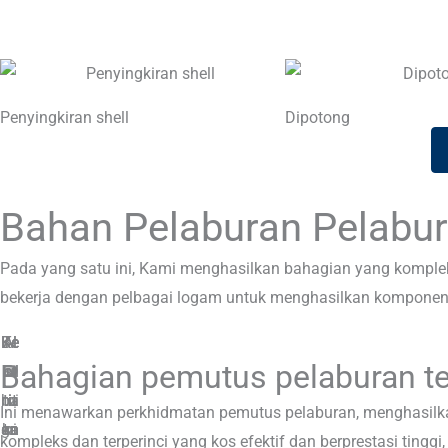
Penyingkiran shell
Dipotong
Bahan Pelaburan Pelabu
Pada yang satu ini, Kami menghasilkan bahagian yang komplek
bekerja dengan pelbagai logam untuk menghasilkan komponen k
Ke
Ke
Be
Te
Al
Al
Bahagian pemutus pelaburan te
lul
lul
m
oi
si
u
mi
ba
tu
tit
i
i
Ini menawarkan perkhidmatan pemutus pelaburan, menghasilka
ga
an
an
ka
ta
ni
kompleks dan terperinci yang kos efektif dan berprestasi tingg