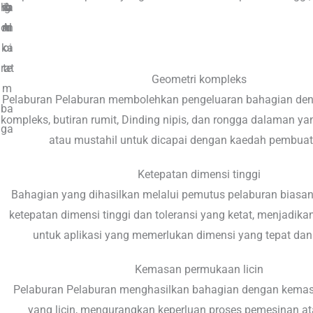
ha
rb
iu
&
u
g
on
m
Al
m
n
ka
oi
rat
te
Geometri kompleks
m
Pelaburan Pelaburan membolehkan pengeluaran bahagian den
ba
kompleks, butiran rumit, Dinding nipis, dan rongga dalaman y
ga
atau mustahil untuk dicapai dengan kaedah pembuata
Ketepatan dimensi tinggi
Bahagian yang dihasilkan melalui pemutus pelaburan bias
ketepatan dimensi tinggi dan toleransi yang ketat, menjadik
untuk aplikasi yang memerlukan dimensi yang tepat dan
Kemasan permukaan licin
Pelaburan Pelaburan menghasilkan bahagian dengan kema
yang licin, mengurangkan keperluan proses pemesinan a