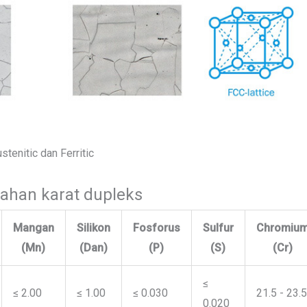
stenitic dan Ferritic
tahan karat dupleks
Mangan
Silikon
Fosforus
Sulfur
Chromiu
(Mn)
(Dan)
(P)
(S)
(Cr)
≤
≤ 2.00
≤ 1.00
≤ 0.030
21.5 - 23.5
0.020