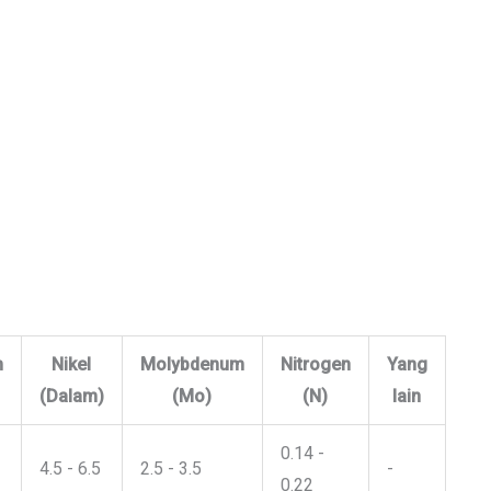
m
Nikel
Molybdenum
Nitrogen
Yang
(Dalam)
(Mo)
(N)
lain
0.14 -
4.5 - 6.5
2.5 - 3.5
-
0.22