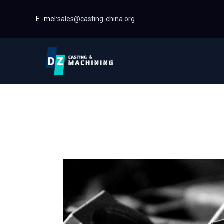
Langkau
E -mel:
sales@casting-china.org
ke
kandungan