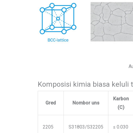
Au
Komposisi kimia biasa keluli 
Karbon
Gred
Nombor uns
(C)
2205
S31803/S32205
≤ 0.030