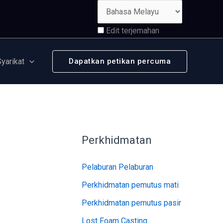
Edit terjemahan
Syarikat
Dapatkan petikan percuma
Perkhidmatan
Pelaburan Pelaburan
Perkhidmatan pemutus mati
Perkhidmatan pemutus pasir
Lost Foam Casting