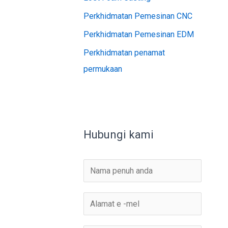
Perkhidmatan Pemesinan CNC
Perkhidmatan Pemesinan EDM
Perkhidmatan penamat
permukaan
Hubungi kami
N
a
m
E
a
-