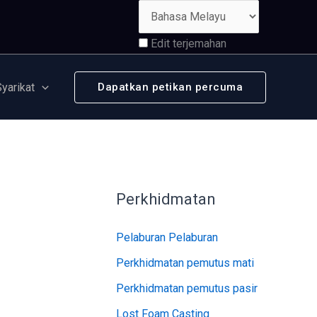
Edit terjemahan
Syarikat
Dapatkan petikan percuma
Perkhidmatan
Pelaburan Pelaburan
Perkhidmatan pemutus mati
Perkhidmatan pemutus pasir
Lost Foam Casting