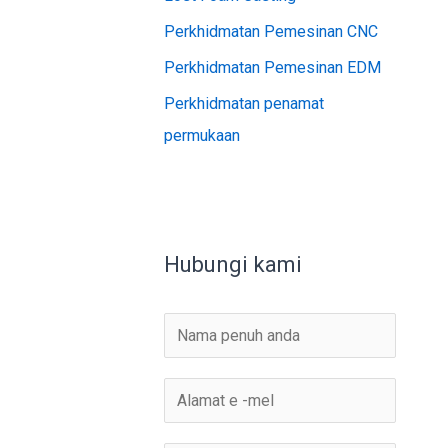
Perkhidmatan Pemesinan CNC
Perkhidmatan Pemesinan EDM
Perkhidmatan penamat
permukaan
Hubungi kami
N
a
m
E
a
-