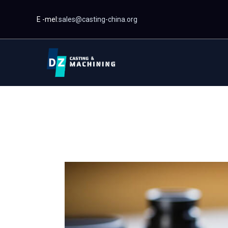
Langkau
E -mel:
sales@casting-china.org
ke
kandungan