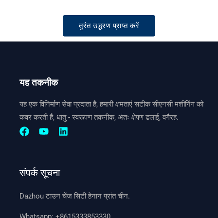
तुरंत उद्धरण प्राप्त करें
यह तकनीक
यह एक विनिर्माण सेवा प्रदाता है, हमारी क्षमताएं सटीक सीएनसी मशीनिंग को
कवर करती हैं, धातु - स्वरूपण तकनीक, अंतः क्षेपण ढलाई, वगैरह.
संपर्क सूचना
Dazhou टाउन चेंज सिटी हेनान प्रांत चीन.
Whatsapp:
+8615333853330