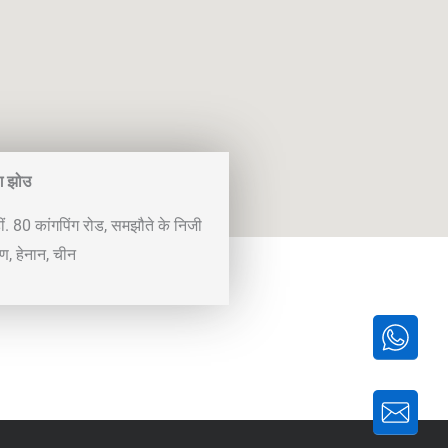
ंग झोउ
ीं. 80 कांगपिंग रोड, समझौते के निजी
, हेनान, चीन