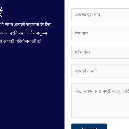
ं
ना
म
िसी भी समय आपकी सहायता के लिए
*
ई
िर्माण प्रक्रियाएं, और अनुरूप
मे
ँ जो आपकी परियोजनाओं को
ल
फ़ो
*
न
नं
कं
ब
प
र
नी
प
*
*
रि
यो
ज
ना
वि