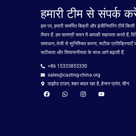
हमारी टीम से संपर्क करे
इस पर, हमारी समर्पित बिक्री और इंजीनियरिंग टीमें क
तैयार हैं. हम सामग्री चयन में आपकी सहायता करते हैं, विन
समाधान, तेजी से सुनिश्चित करना, सटीक प्रतिक्रियाए
सटीकता और विश्वसनीयता के साथ आगे बढ़ाती हैं.
+86 15333853330
sales@casting-china.org
दाझोउ टाउन, शहर बदल रहा है, हेनान प्रांत, चीन.
फे
W
I
यू
स
h
n
ट्यू
बु
a
s
ब
क
t
t
s
a
a
g
p
r
p
a