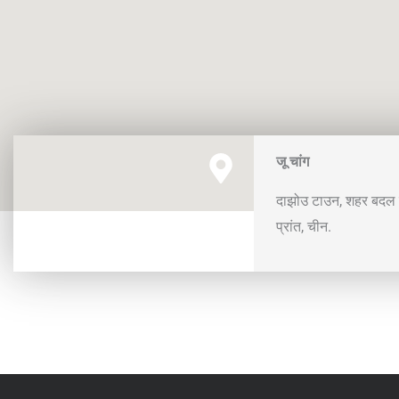
जू चांग
दाझोउ टाउन, शहर बदल रह
प्रांत, चीन.