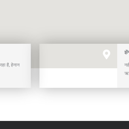
झे
ा है, हेनान
नह
ऋण