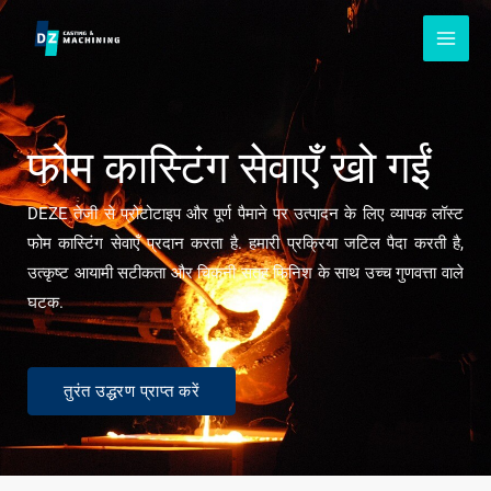
सामग्री
को
छोड़
दें
फोम कास्टिंग सेवाएँ खो गईं
DEZE तेजी से प्रोटोटाइप और पूर्ण पैमाने पर उत्पादन के लिए व्यापक लॉस्ट
फोम कास्टिंग सेवाएँ प्रदान करता है. हमारी प्रक्रिया जटिल पैदा करती है,
उत्कृष्ट आयामी सटीकता और चिकनी सतह फिनिश के साथ उच्च गुणवत्ता वाले
घटक.
तुरंत उद्धरण प्राप्त करें