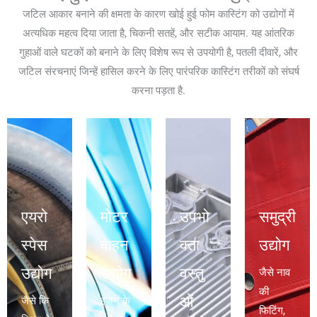
जटिल आकार बनाने की क्षमता के कारण खोई हुई फोम कास्टिंग को उद्योगों में
अत्यधिक महत्व दिया जाता है, चिकनी सतहें, और सटीक आयाम. यह आंतरिक
गुहाओं वाले घटकों को बनाने के लिए विशेष रूप से उपयोगी है, पतली दीवारें, और
जटिल संरचनाएं जिन्हें हासिल करने के लिए पारंपरिक कास्टिंग तरीकों को संघर्ष
करना पड़ता है.
एयरो
मोटर
उपभो
समुद्री
स्पेस
वाहन
क्ता
उद्योग
उद्योग
उद्योग
वस्तु
जैसे नाव
की
ओं
जैसे कि
इंजन के
फिटिंग,