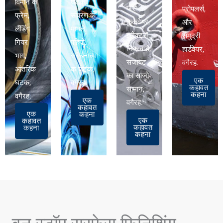
विमान के
घटक,
जैसे
प्रोपलर्स,
फ्रेम,
संचरण के
कुकवेयर,
और
लैंडिंग
मामले,
इलेक्ट्रॉ
समुद्री
गियर
पहियों,
निक बाड़े,
हार्डवेयर,
भाग,
सरंचनात्म
सजावट
वगैरह.
आंतरिक
क घटक,
का साजो
एक
घटक,
वगैरह.
कहावत
सामान,
कहना
वगैरह.
एक
वगैरह.
कहावत
एक
कहना
एक
कहावत
कहावत
कहना
कहना