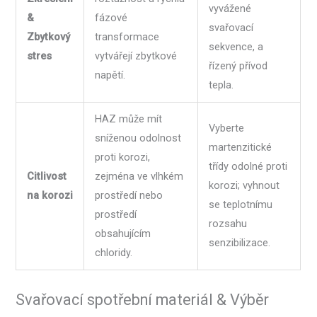
vyvážené
&
fázové
svařovací
Zbytkový
transformace
sekvence, a
stres
vytvářejí zbytkové
řízený přívod
napětí.
tepla.
HAZ může mít
Vyberte
sníženou odolnost
martenzitické
proti korozi,
třídy odolné proti
Citlivost
zejména ve vlhkém
korozi; vyhnout
na korozi
prostředí nebo
se teplotnímu
prostředí
rozsahu
obsahujícím
senzibilizace.
chloridy.
Svařovací spotřební materiál & Výběr