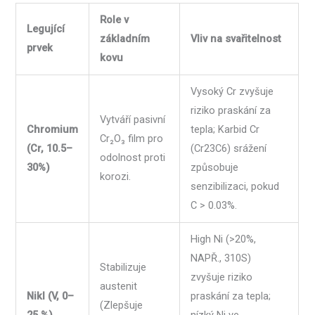
Role v
Legující
základním
Vliv na svařitelnost
prvek
kovu
Vysoký Cr zvyšuje
riziko praskání za
Vytváří pasivní
Chromium
tepla; Karbid Cr
Cr₂O₃ film pro
(Cr, 10.5–
(Cr23C6) srážení
odolnost proti
30%)
způsobuje
korozi.
senzibilizaci, pokud
C > 0.03%.
High Ni (>20%,
NAPŘ., 310S)
Stabilizuje
zvyšuje riziko
austenit
Nikl (V, 0–
praskání za tepla;
(Zlepšuje
25 %)
nízký Ni ve