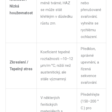
méně tvárné; HAZ
nebo
Nízká
se může stát
přerušované
houževnatost
křehkým v důsledku
svařování;
růstu zrn.
vyhněte se
rychlému
ochlazení.
Předklon,
Koeficient tepelné
správné
roztažnosti ~10–12
Zkreslení /
upevnění, a
µm/m·°C; nižší než
Tepelný stres
řízená
austenitický, ale
sekvence
stále významný.
svařování.
Předehřejte
V některých
(150–200 °
feritických
C.) pro
materiálech s