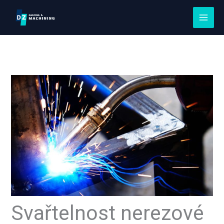
Přeskočit
na
obsah
Svařtelnost nerezové