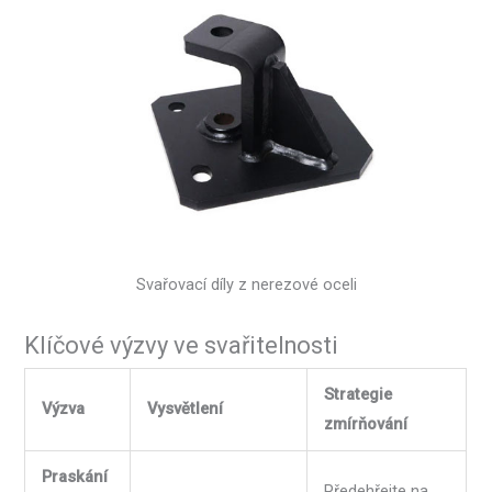
Svařovací díly z nerezové oceli
Klíčové výzvy ve svařitelnosti
Strategie
Výzva
Vysvětlení
zmírňování
Praskání
Předehřejte na