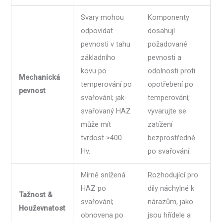
Svary mohou
Komponenty
odpovídat
dosahují
pevnosti v tahu
požadované
základního
pevnosti a
kovu po
odolnosti proti
Mechanická
temperování po
opotřebení po
pevnost
svařování; jak-
temperování;
svařovaný HAZ
vyvarujte se
může mít
zatížení
tvrdost >400
bezprostředně
Hv.
po svařování.
Mírně snížená
Rozhodující pro
HAZ po
díly náchylné k
Tažnost &
svařování;
nárazům, jako
Houževnatost
obnovena po
jsou hřídele a