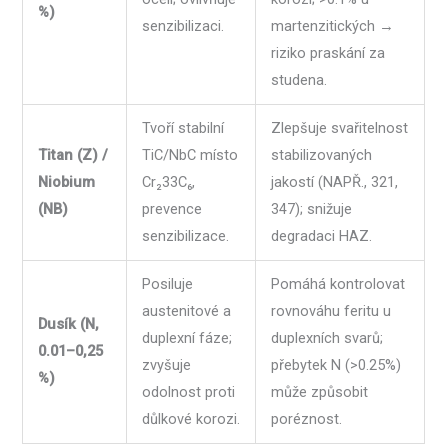
%)
senzibilizaci.
martenzitických →
riziko praskání za
studena.
Tvoří stabilní
Zlepšuje svařitelnost
Titan (Z) /
TiC/NbC místo
stabilizovaných
Niobium
Cr₂33C₆,
jakostí (NAPŘ., 321,
(NB)
prevence
347); snižuje
senzibilizace.
degradaci HAZ.
Posiluje
Pomáhá kontrolovat
austenitové a
rovnováhu feritu u
Dusík (N,
duplexní fáze;
duplexních svarů;
0.01–0,25
zvyšuje
přebytek N (>0.25%)
%)
odolnost proti
může způsobit
důlkové korozi.
poréznost.