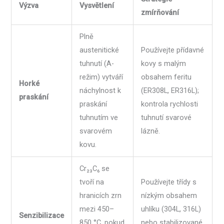
Výzva
Vysvětlení
zmírňování
Plně
austenitické
Používejte přídavné
tuhnutí (A-
kovy s malým
režim) vytváří
obsahem feritu
Horké
náchylnost k
(ER308L, ER316L);
praskání
praskání
kontrola rychlosti
tuhnutím ve
tuhnutí svarové
svarovém
lázně.
kovu.
Cr₂₃C₆ se
tvoří na
Používejte třídy s
hranicích zrn
nízkým obsahem
mezi 450–
uhlíku (304L, 316L)
Senzibilizace
850 °C, pokud
nebo stabilizované