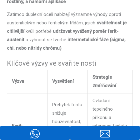
rostliny, a námořní aplikace
.
Zatímco duplexní oceli nabízejí významné výhody oproti
austenitickým nebo feritickým třídám, jejich
svařitelnost je
citlivější
kvůli potřebě
udržovat vyvážený poměr ferit-
austenit
a vyhnout se tvorbě
intermetalické fáze (sigma,
chi, nebo nitridy chrómu)
.
Klíčové výzvy ve svařitelnosti
Strategie
Výzva
Vysvětlení
zmírňování
Ovládání
Přebytek feritu
tepelného
snižuje
příkonu a
houževnatost;
Ferit-
interpass teploty;
přebytek
austenitová
vyberte vhodný
austenitu