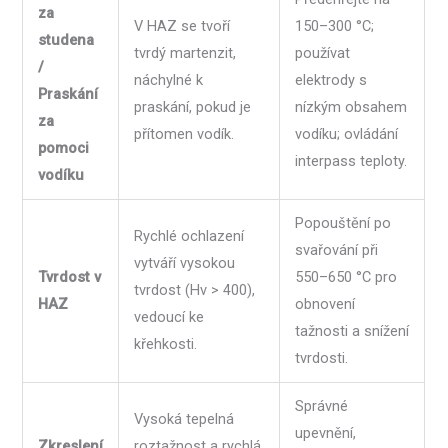
za
V HAZ se tvoří
150–300 °C;
studena
tvrdý martenzit,
používat
/
náchylné k
elektrody s
Praskání
praskání, pokud je
nízkým obsahem
za
přítomen vodík.
vodíku; ovládání
pomoci
interpass teploty.
vodíku
Popouštění po
Rychlé ochlazení
svařování při
vytváří vysokou
Tvrdost v
550–650 °C pro
tvrdost (Hv > 400),
HAZ
obnovení
vedoucí ke
tažnosti a snížení
křehkosti.
tvrdosti.
Správné
Vysoká tepelná
upevnění,
Zkreslení
roztažnost a rychlá