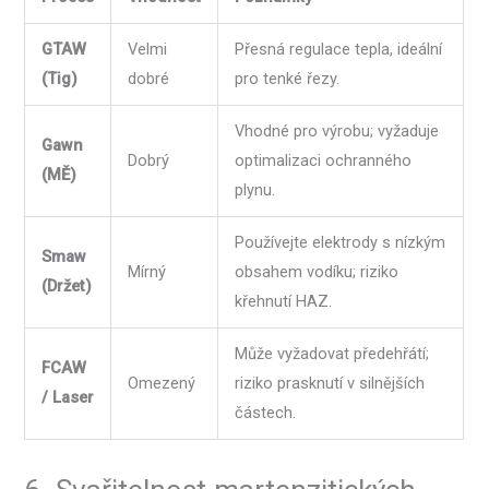
GTAW
Velmi
Přesná regulace tepla, ideální
(Tig)
dobré
pro tenké řezy.
Vhodné pro výrobu; vyžaduje
Gawn
Dobrý
optimalizaci ochranného
(MĚ)
plynu.
Používejte elektrody s nízkým
Smaw
Mírný
obsahem vodíku; riziko
(Držet)
křehnutí HAZ.
Může vyžadovat předehřátí;
FCAW
Omezený
riziko prasknutí v silnějších
/ Laser
částech.