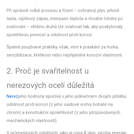
Při správné volbě procesu a řízení – ochranný plyn, přívod
tepla, výplňový zápas, interpass teplota a vhodné čištění po
svařování – většinu druhů lze svařovat tak, aby poskytovaly
spolehlivou pevnost a odolnost proti korozi.
Špatně používané praktiky, však, vést k praskání za horka,
senzibilizace, křehkost nebo nepřijatelné korozní vlastnosti.
2. Proč je svařitelnost u
nerezových ocelí důležitá
Nerez
jeho hodnota spočívá v jeho jedinečném dvojím příslibu:
odolnost proti korozi (z jeho oxidové vrstvy bohaté na
chrom) a konstrukční spolehlivost (z jeho přizpůsobených
mechanických vlastností).
V průmyslových odvětvích, jako je ropa & plyn, výroba energie,