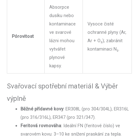
Absorpce
dusíku nebo
kontaminace
Vysoce čisté
ve svarové
ochranné plyny (Ar,
Pórovitost
lázni mohou
Ar + O₂); zabránit
vytvářet
kontaminaci N₂.
plynové
kapsy.
Svařovací spotřební materiál & Výběr
výplně
Běžné přídavné kovy
: ER308L (pro 304/304L), ER316L
(pro 316/316L), ER347 (pro 321/347).
Feritová rovnováha
: Ideální FN (feritové číslo) ve
svarovém kovu: 3–10 ke snížení praskání za tepla.