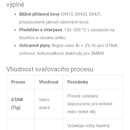
výplně
Běžné přídavné kovy
: ER410, ER420, ER431,
přizpůsobené jakosti obecných kovů.
Předehřev a interpass
: 150–300 °C v závislosti na
tloušťce a obsahu uhlíku.
Ochranné plyny
: Argon nebo Ar + 2% On pro GTAW;
schnout, nízkovodíkové elektrody pro SMAW.
Vhodnost svařovacího procesu
Proces
Vhodnost
Poznámky
Přesné ovládání;
GTAW
Velmi
doporučeno pro kritické
(Tig)
dobré
nebo tenké díly.
Vyžaduje nízký tepelný