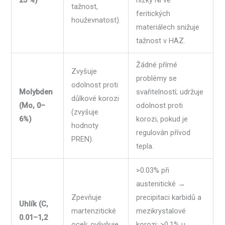
tažnost,
feritických
houževnatost).
materiálech snižuje
tažnost v HAZ.
Žádné přímé
Zvyšuje
problémy se
odolnost proti
Molybden
svařitelností; udržuje
důlkové korozi
(Mo, 0–
odolnost proti
(zvyšuje
6%)
korozi, pokud je
hodnoty
regulován přívod
PREN).
tepla.
>0.03% při
austenitické →
Zpevňuje
precipitaci karbidů a
Uhlík (C,
martenzitické
mezikrystalové
0.01–1,2
oceli; ovlivňuje
korozi; >0.1% u