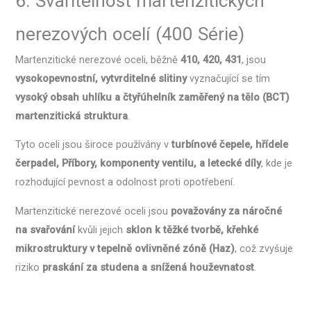
6. Svařitelnost martenzitických
nerezových ocelí (400 Série)
Martenzitické nerezové oceli, běžně
410, 420, 431
, jsou
vysokopevnostní, vytvrditelné slitiny
vyznačující se tím
vysoký obsah uhlíku a čtyřúhelník zaměřený na tělo (BCT)
martenzitická struktura
.
Tyto oceli jsou široce používány v
turbínové čepele, hřídele
čerpadel, Příbory, komponenty ventilu, a letecké díly
, kde je
rozhodující pevnost a odolnost proti opotřebení.
Martenzitické nerezové oceli jsou
považovány za náročné
na svařování
kvůli jejich
sklon k těžké tvorbě, křehké
mikrostruktury v tepelně ovlivněné zóně (Haz)
, což zvyšuje
riziko
praskání za studena a snížená houževnatost
.