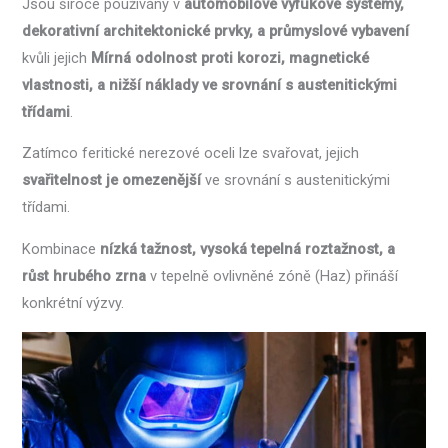
Jsou široce používány v
automobilové výfukové systémy,
dekorativní architektonické prvky, a průmyslové vybavení
kvůli jejich
Mírná odolnost proti korozi, magnetické
vlastnosti, a nižší náklady ve srovnání s austenitickými
třídami
.
Zatímco feritické nerezové oceli lze svařovat, jejich
svařitelnost je omezenější
ve srovnání s austenitickými
třídami.
Kombinace
nízká tažnost, vysoká tepelná roztažnost, a
růst hrubého zrna
v tepelně ovlivněné zóně (Haz) přináší
konkrétní výzvy.