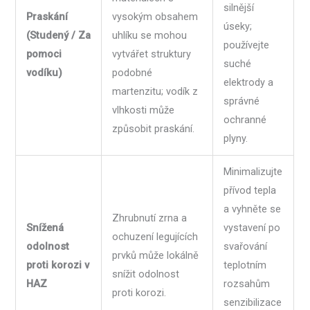
silnější
Praskání
vysokým obsahem
úseky;
(Studený / Za
uhlíku se mohou
používejte
pomoci
vytvářet struktury
suché
vodíku)
podobné
elektrody a
martenzitu; vodík z
správné
vlhkosti může
ochranné
způsobit praskání.
plyny.
Minimalizujte
přívod tepla
a vyhněte se
Zhrubnutí zrna a
Snížená
vystavení po
ochuzení legujících
odolnost
svařování
prvků může lokálně
proti korozi v
teplotním
snížit odolnost
HAZ
rozsahům
proti korozi.
senzibilizace