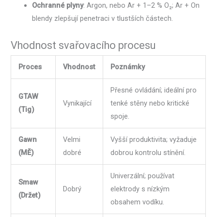
Ochranné plyny
: Argon, nebo Ar + 1–2 % O₂; Ar + On
blendy zlepšují penetraci v tlustších částech.
Vhodnost svařovacího procesu
Proces
Vhodnost
Poznámky
Přesné ovládání; ideální pro
GTAW
Vynikající
tenké stěny nebo kritické
(Tig)
spoje.
Gawn
Velmi
Vyšší produktivita; vyžaduje
(MĚ)
dobré
dobrou kontrolu stínění.
Univerzální; používat
Smaw
Dobrý
elektrody s nízkým
(Držet)
obsahem vodíku.