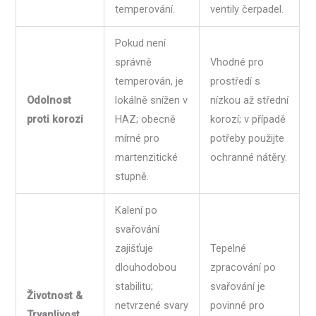
temperování.
ventily čerpadel.
Pokud není
správně
Vhodné pro
temperován, je
prostředí s
Odolnost
lokálně snížen v
nízkou až střední
proti korozi
HAZ; obecně
korozí; v případě
mírné pro
potřeby použijte
martenzitické
ochranné nátěry.
stupně.
Kalení po
svařování
zajišťuje
Tepelné
dlouhodobou
zpracování po
stabilitu;
svařování je
Životnost &
netvrzené svary
povinné pro
Trvanlivost