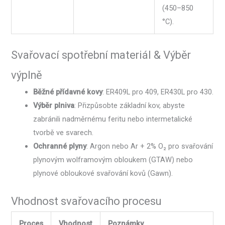
(450–850
°C).
Svařovací spotřební materiál & Výběr
výplně
Běžné přídavné kovy
: ER409L pro 409, ER430L pro 430.
Výběr plniva
: Přizpůsobte základní kov, abyste
zabránili nadměrnému feritu nebo intermetalické
tvorbě ve svarech.
Ochranné plyny
: Argon nebo Ar + 2% O₂ pro svařování
plynovým wolframovým obloukem (GTAW) nebo
plynové obloukové svařování kovů (Gawn).
Vhodnost svařovacího procesu
Proces
Vhodnost
Poznámky