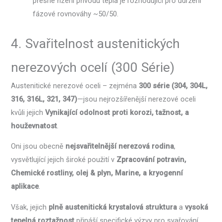
přesné řízení přívodu tepla je rozhodující pro udržení
fázové rovnováhy ~50/50.
4. Svařitelnost austenitických
nerezových ocelí (300 Série)
Austenitické nerezové oceli – zejména
300 série (304, 304L,
316, 316L, 321, 347)
—jsou nejrozšířenější nerezové oceli
kvůli jejich
Vynikající odolnost proti korozi, tažnost, a
houževnatost
.
Oni jsou obecně
nejsvařitelnější nerezová rodina
,
vysvětlující jejich široké použití v
Zpracování potravin,
Chemické rostliny, olej & plyn, Marine, a kryogenní
aplikace
.
Však, jejich
plně austenitická krystalová struktura
a
vysoká
tepelná roztažnost
přináší specifické výzvy pro svařování,