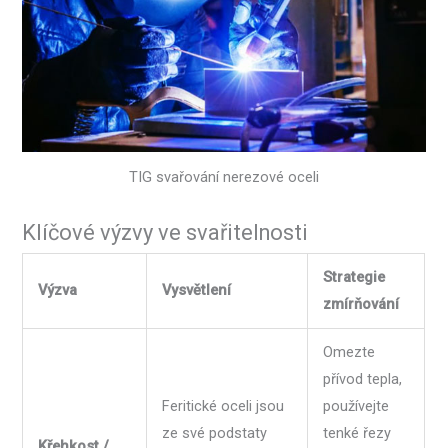
TIG svařování nerezové oceli
Klíčové výzvy ve svařitelnosti
Strategie
Výzva
Vysvětlení
zmírňování
Omezte
přívod tepla,
Feritické oceli jsou
používejte
ze své podstaty
tenké řezy
Křehkost /