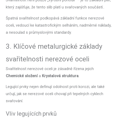
Svařitelnost není pouze „výrobní pohodlí“ – je to základní pilíř,
který zajišťuje, že tento slib platí u svařovaných součástí..
Špatná svařitelnost podkopává základní funkce nerezové
oceli, vedoucí ke katastrofickým selháním, nadměrné náklady,
a nesoulad s průmyslovými standardy.
3. Klíčové metalurgické základy
svařitelnosti nerezové oceli
Svařitelnost nerezové oceli je zásadně řízena jejich
Chemické složení
a
Krystalová struktura
.
Legující prvky nejen definují odolnost proti korozi, ale také
určují, jak se nerezové oceli chovají při tepelných cyklech
svařování.
Vliv legujících prvků