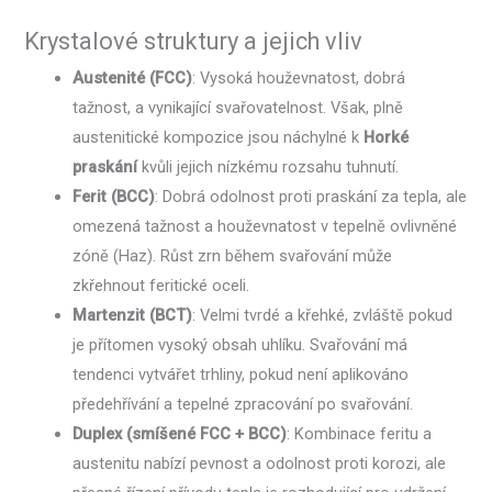
Krystalové struktury a jejich vliv
Austenité (FCC)
: Vysoká houževnatost, dobrá
tažnost, a vynikající svařovatelnost. Však, plně
austenitické kompozice jsou náchylné k
Horké
praskání
kvůli jejich nízkému rozsahu tuhnutí.
Ferit (BCC)
: Dobrá odolnost proti praskání za tepla, ale
omezená tažnost a houževnatost v tepelně ovlivněné
zóně (Haz). Růst zrn během svařování může
zkřehnout feritické oceli.
Martenzit (BCT)
: Velmi tvrdé a křehké, zvláště pokud
je přítomen vysoký obsah uhlíku. Svařování má
tendenci vytvářet trhliny, pokud není aplikováno
předehřívání a tepelné zpracování po svařování.
Duplex (smíšené FCC + BCC)
: Kombinace feritu a
austenitu nabízí pevnost a odolnost proti korozi, ale