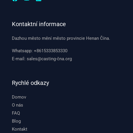
Kontaktní informace
Dazhou město mění město provincie Henan Čína.
Whatsapp:
+8615333853330
E-mail:
sales@casting-čna.org
Rychlé odkazy
Domov
O nás
FAQ
Blog
Kontakt