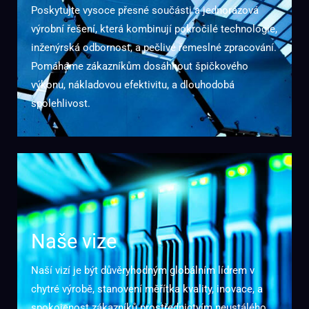
Poskytujte vysoce přesné součásti a jednorázová
výrobní řešení, která kombinují pokročilé technologie,
inženýrská odbornost, a pečlivé řemeslné zpracování.
Pomáháme zákazníkům dosáhnout špičkového
výkonu, nákladovou efektivitu, a dlouhodobá
spolehlivost.
Naše vize
Naší vizí je být důvěryhodným globálním lídrem v
chytré výrobě, stanovení měřítka kvality, inovace, a
spokojenost zákazníků prostřednictvím neustálého