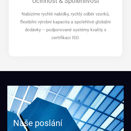
Účinnost & Spolehlivost
Nabízíme rychlé nabídky, rychlý odběr vzorků,
flexibilní výrobní kapacita a spolehlivé globální
dodávky – podporované systémy kvality s
certifikací ISO.
Naše poslání