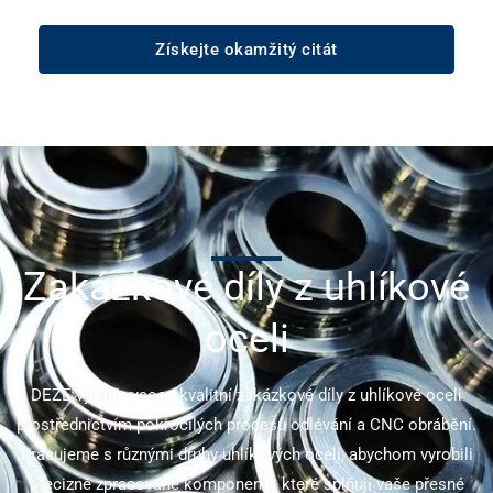
Získejte okamžitý citát
Zakázkové díly z uhlíkové
oceli
DEZE vyrábí vysoce kvalitní zakázkové díly z uhlíkové oceli
prostřednictvím pokročilých procesů odlévání a CNC obrábění.
Pracujeme s různými druhy uhlíkových ocelí, abychom vyrobili
precizně zpracované komponenty, které splňují vaše přesné