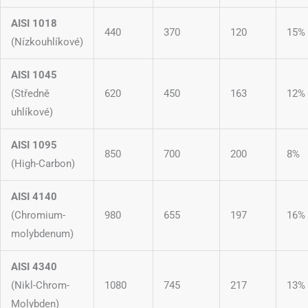
AISI 1018
440
370
120
15%
(Nízkouhlíkové)
AISI 1045
(Středně
620
450
163
12%
uhlíkové)
AISI 1095
850
700
200
8%
(High-Carbon)
AISI 4140
(Chromium-
980
655
197
16%
molybdenum)
AISI 4340
(Nikl-Chrom-
1080
745
217
13%
Molybden)