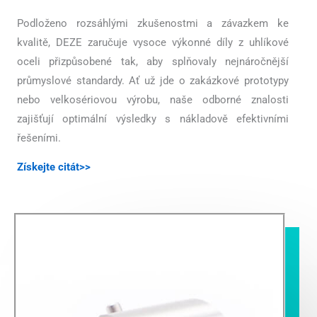
Podloženo rozsáhlými zkušenostmi a závazkem ke
kvalitě, DEZE zaručuje vysoce výkonné díly z uhlíkové
oceli přizpůsobené tak, aby splňovaly nejnáročnější
průmyslové standardy. Ať už jde o zakázkové prototypy
nebo velkosériovou výrobu, naše odborné znalosti
zajišťují optimální výsledky s nákladově efektivními
řešeními.
Získejte citát>>