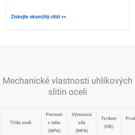
Získejte okamžitý citát >>
Mechanické vlastnosti uhlíkových
slitin oceli
Pevnost
Výnosová
Tvrdost
Prod
Třída oceli
v tahu
síla
(HB)
(MPA)
(MPA)