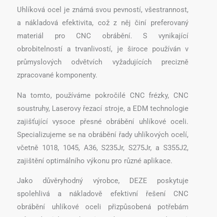
Uhlíková ocel je známá svou pevností, všestrannost,
a nákladová efektivita, což z něj činí preferovaný
materiál pro CNC obrábění. S vynikající
obrobitelností a trvanlivostí, je široce používán v
průmyslových odvětvích vyžadujících precizně
zpracované komponenty.
Na tomto, používáme pokročilé CNC frézky, CNC
soustruhy, Laserovy řezací stroje, a EDM technologie
zajišťující vysoce přesné obrábění uhlíkové oceli.
Specializujeme se na obrábění řady uhlíkových ocelí,
včetně 1018, 1045, A36, S235Jr, S275Jr, a S355J2,
zajištění optimálního výkonu pro různé aplikace.
Jako důvěryhodný výrobce, DEZE poskytuje
spolehlivá a nákladově efektivní řešení CNC
obrábění uhlíkové oceli přizpůsobená potřebám