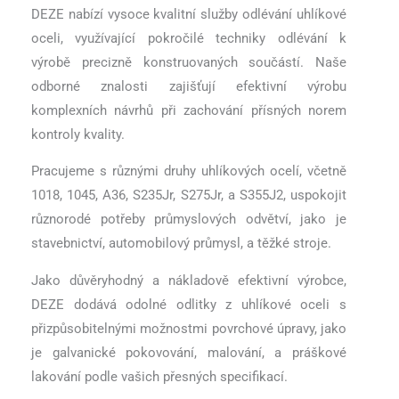
DEZE nabízí vysoce kvalitní služby odlévání uhlíkové
oceli, využívající pokročilé techniky odlévání k
výrobě precizně konstruovaných součástí. Naše
odborné znalosti zajišťují efektivní výrobu
komplexních návrhů při zachování přísných norem
kontroly kvality.
Pracujeme s různými druhy uhlíkových ocelí, včetně
1018, 1045, A36, S235Jr, S275Jr, a S355J2, uspokojit
různorodé potřeby průmyslových odvětví, jako je
stavebnictví, automobilový průmysl, a těžké stroje.
Jako důvěryhodný a nákladově efektivní výrobce,
DEZE dodává odolné odlitky z uhlíkové oceli s
přizpůsobitelnými možnostmi povrchové úpravy, jako
je galvanické pokovování, malování, a práškové
lakování podle vašich přesných specifikací.