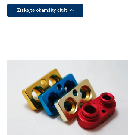
Získejte okamžitý citát >>