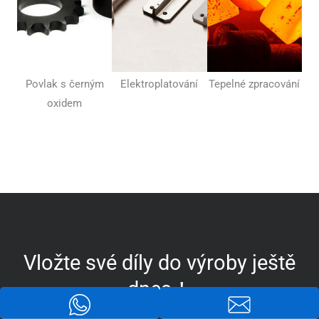
Povlak s černým
Elektroplatování
Tepelné zpracování
oxidem
Vložte své díly do výroby ještě
dnes！