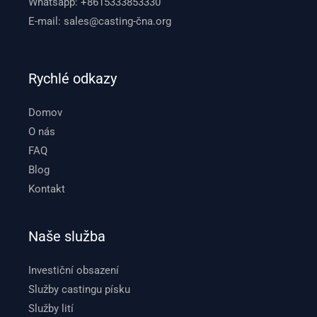
Whatsapp:
+8615333853330
E-mail:
sales@casting-čna.org
Rychlé odkazy
Domov
O nás
FAQ
Blog
Kontakt
Naše služba
Investiční obsazení
Služby castingu písku
Služby lití