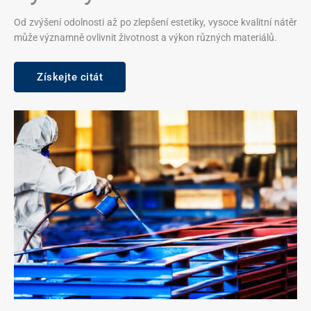
Od zvýšení odolnosti až po zlepšení estetiky, vysoce kvalitní nátěr
může významně ovlivnit životnost a výkon různých materiálů.
Získejte citát