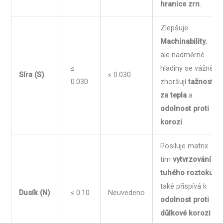
hranice zrn
.
Zlepšuje
Machinability
,
ale nadměrné
≤
hladiny se vážně
Síra (S)
≤ 0.030
0.030
zhoršují
tažnost
za tepla
a
odolnost proti
korozi
.
Posiluje matrix
tím
vytvrzování
tuhého roztoku
;
také přispívá k
Dusík (N)
≤ 0.10
Neuvedeno
odolnost proti
důlkové korozi