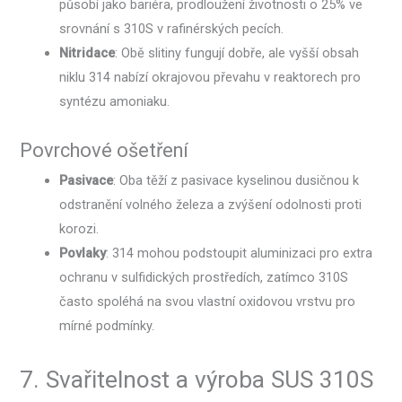
působí jako bariéra, prodloužení životnosti o 25% ve
srovnání s 310S v rafinérských pecích.
Nitridace
: Obě slitiny fungují dobře, ale vyšší obsah
niklu 314 nabízí okrajovou převahu v reaktorech pro
syntézu amoniaku.
Povrchové ošetření
Pasivace
: Oba těží z pasivace kyselinou dusičnou k
odstranění volného železa a zvýšení odolnosti proti
korozi.
Povlaky
: 314 mohou podstoupit aluminizaci pro extra
ochranu v sulfidických prostředích, zatímco 310S
často spoléhá na svou vlastní oxidovou vrstvu pro
mírné podmínky.
7. Svařitelnost a výroba SUS 310S