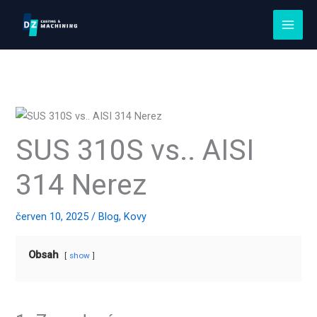
Přeskočit
na
obsah
SUS 310S vs.. AISI
314 Nerez
červen 10, 2025
/
Blog
,
Kovy
Obsah
show