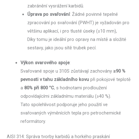
zabránění vysrážení karbidů.
Úprava po svařování
: Žádné povinné tepelné
zpracování po svařování (PWHT) je vyžadován pro
většinu aplikací, i pro tlusté úseky (≥10 mm),
Díky tomu je ideální pro opravy na místě a složité
sestavy, jako jsou sítě trubek pecí.
Výkon svarového spoje
:
Svařované spoje u 310S zůstávají zachovány
≥90 %
pevnosti v tahu základního kovu
při pokojové teplotě
a
80% při 800 °C
, s hodnotami prodloužení
odpovídajícími základnímu materiálu (≥40 %).
Tato spolehlivost podporuje jeho použití ve
svařovaných výměnících tepla pro petrochemické
reformátory.
AISI 314: Správa tvorby karbidů a horkého praskání