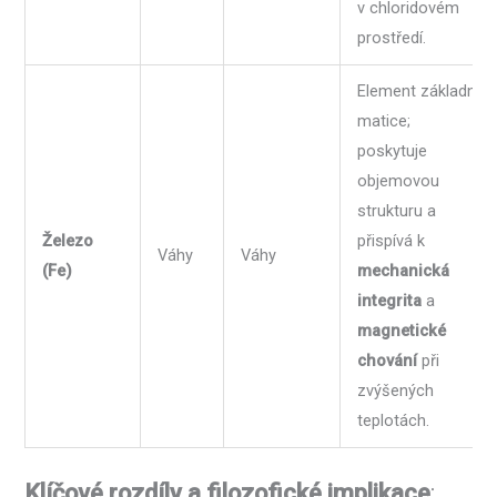
v chloridovém
prostředí.
Element základní
matice;
poskytuje
objemovou
strukturu a
Železo
přispívá k
Váhy
Váhy
(Fe)
mechanická
integrita
a
magnetické
chování
při
zvýšených
teplotách.
Klíčové rozdíly a filozofické implikace
: