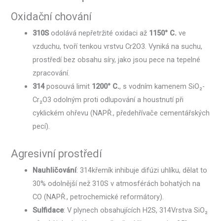
Oxidační chování
310S
odolává nepřetržité oxidaci až
1150° C.
ve
vzduchu, tvoří tenkou vrstvu Cr2O3. Vyniká na suchu,
prostředí bez obsahu síry, jako jsou pece na tepelné
zpracování.
314
posouvá limit
1200° C.
, s vodním kamenem SiO₂-
Cr₂O3 odolným proti odlupování a houstnutí při
cyklickém ohřevu (NAPŘ., předehřívače cementářských
pecí).
Agresivní prostředí
Nauhličování
: 314křemík inhibuje difúzi uhlíku, dělat to
30% odolnější než 310S v atmosférách bohatých na
CO (NAPŘ., petrochemické reformátory).
Sulfidace
: V plynech obsahujících H2S, 314Vrstva SiO₂