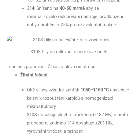
1,6–3,2 μm dosažitelnou při správném mazání.
314
: Sníženo na
40-60 m/mě
aby se
minimalizovalo odlupování nástroje, prodloužení
doby obrábění o 25% pro ekvivalentní funkce.
310S Díly na odlévání z nerezové oceli
Tepelné zpracování: Žíhání a úleva od stresu
Žíhání řešení
:
Obě slitiny vyžadují zahřátí
1050–1150 °C
následuje
kalení k rozpuštění karbidů a homogenizaci
mikrostruktury.
310S dosahuje plného změkčení (≤187 HB) s tímto
procesem, zatímco 314 dosahuje ≤201 HB,
vyrovnání tvrdosti a tažnosti.