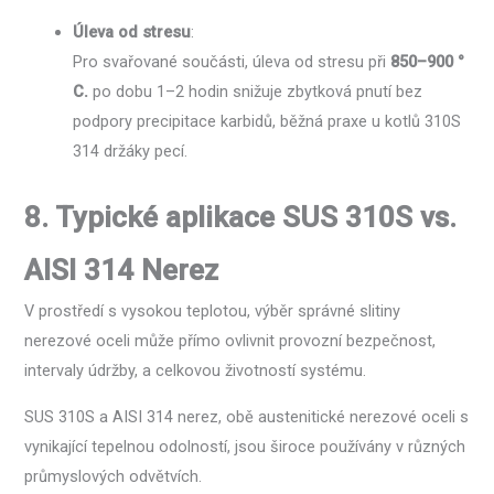
Úleva od stresu
:
Pro svařované součásti, úleva od stresu při
850–900 °
C.
po dobu 1–2 hodin snižuje zbytková pnutí bez
podpory precipitace karbidů, běžná praxe u kotlů 310S
314 držáky pecí.
8. Typické aplikace SUS 310S vs.
AISI 314 Nerez
V prostředí s vysokou teplotou, výběr správné slitiny
nerezové oceli může přímo ovlivnit provozní bezpečnost,
intervaly údržby, a celkovou životností systému.
SUS 310S a AISI 314 nerez, obě austenitické nerezové oceli s
vynikající tepelnou odolností, jsou široce používány v různých
průmyslových odvětvích.