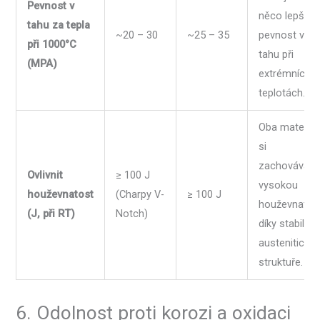
Pevnost v
něco lepší
tahu za tepla
~20 – 30
~25 – 35
pevnost v
při 1000°C
tahu při
(MPA)
extrémních
teplotách.
Oba materiál
si
zachovávají
Ovlivnit
≥ 100 J
vysokou
houževnatost
(Charpy V-
≥ 100 J
houževnatos
(J, při RT)
Notch)
díky stabilní
austenitické
struktuře.
6. Odolnost proti korozi a oxidaci