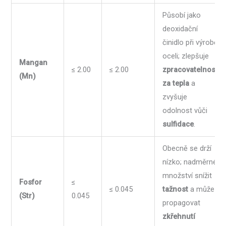
Působí jako
deoxidační
činidlo při výrobě
oceli; zlepšuje
Mangan
≤ 2.00
≤ 2.00
zpracovatelnost
(Mn)
za tepla
a
zvyšuje
odolnost vůči
sulfidace
.
Obecně se drží
nízko; nadměrné
množství snížit
Fosfor
≤
≤ 0.045
tažnost
a může
(Str)
0.045
propagovat
zkřehnutí