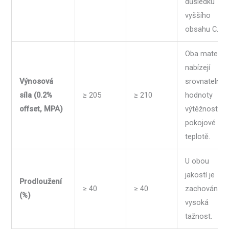
důsledku
vyššího
obsahu C.
Oba materiál
nabízejí
Výnosová
srovnatelné
síla (0.2%
≥ 205
≥ 210
hodnoty
offset, MPA)
výtěžnosti př
pokojové
teplotě.
U obou
jakostí je
Prodloužení
≥ 40
≥ 40
zachována
(%)
vysoká
tažnost.