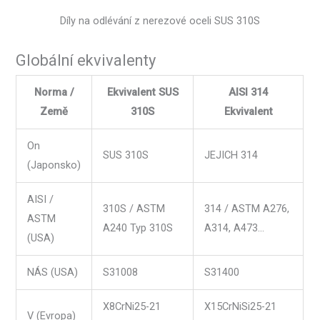
Díly na odlévání z nerezové oceli SUS 310S
Globální ekvivalenty
Norma /
Ekvivalent SUS
AISI 314
Země
310S
Ekvivalent
On
SUS 310S
JEJICH 314
(Japonsko)
AISI /
310S / ASTM
314 / ASTM A276,
ASTM
A240 Typ 310S
A314, A473…
(USA)
NÁS (USA)
S31008
S31400
X8CrNi25-21
X15CrNiSi25-21
V (Evropa)