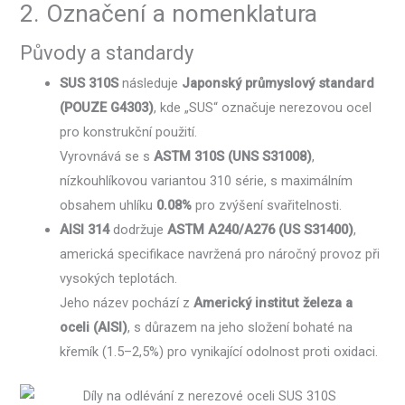
2. Označení a nomenklatura
Původy a standardy
SUS 310S
následuje
Japonský průmyslový standard
(POUZE G4303)
, kde „SUS“ označuje nerezovou ocel
pro konstrukční použití.
Vyrovnává se s
ASTM 310S (UNS S31008)
,
nízkouhlíkovou variantou 310 série, s maximálním
obsahem uhlíku
0.08%
pro zvýšení svařitelnosti.
AISI 314
dodržuje
ASTM A240/A276 (US S31400)
,
americká specifikace navržená pro náročný provoz při
vysokých teplotách.
Jeho název pochází z
Americký institut železa a
oceli (AISI)
, s důrazem na jeho složení bohaté na
křemík (1.5–2,5%) pro vynikající odolnost proti oxidaci.