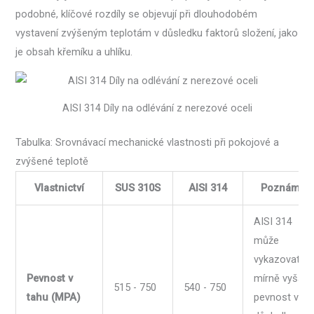
podobné, klíčové rozdíly se objevují při dlouhodobém
vystavení zvýšeným teplotám v důsledku faktorů složení, jako
je obsah křemíku a uhlíku.
AISI 314 Díly na odlévání z nerezové oceli
Tabulka: Srovnávací mechanické vlastnosti při pokojové a
zvýšené teplotě
Vlastnictví
SUS 310S
AISI 314
Poznámky
AISI 314
může
vykazovat
Pevnost v
mírně vyšší
515 - 750
540 - 750
tahu (MPA)
pevnost v