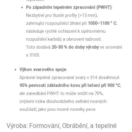
Po západním tepelném zpracování (PWHT)
:
Nezbytné pro tlusté profily (>15 mm),
zahrnující rozpouštěcí žíhání při
1050–1100 ° C.
následuje rychlé ochlazení k opětovnému
rozpuštění karbidů a obnovení tažnosti.
Toto dodává
20-30 % do doby výroby
ve srovnání
s 310S.
Výkon svarového spoje
:
Správně tepelně zpracované svary v 314 dosáhnout
95% pevnosti základního kovu při tečení při 900 °C
,
ale zanedbání PWHT to může snížit na 70%,
zvýšení rizika dlouhodobého selhání nosných
součástí, jako jsou nosné nosníky pece.
Výroba: Formování, Obrábění, a tepelné