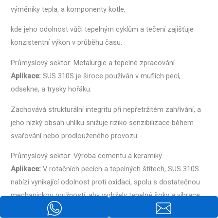
výměníky tepla, a komponenty kotle,
kde jeho odolnost vůči tepelným cyklům a tečení zajišťuje
konzistentní výkon v průběhu času.
Průmyslový sektor: Metalurgie a tepelné zpracování
Aplikace:
SUS 310S je široce používán v muflích pecí,
odsekne, a trysky hořáku.
Zachovává strukturální integritu při nepřetržitém zahřívání, a
jeho nízký obsah uhlíku snižuje riziko senzibilizace během
svařování nebo prodlouženého provozu.
Průmyslový sektor: Výroba cementu a keramiky
Aplikace:
V rotačních pecích a tepelných štítech, SUS 310S
nabízí vynikající odolnost proti oxidaci, spolu s dostatečnou
mechanickou pružností, aby vydržely tepelné šoky a vibrace.
Průmyslový sektor: Spalování odpadu