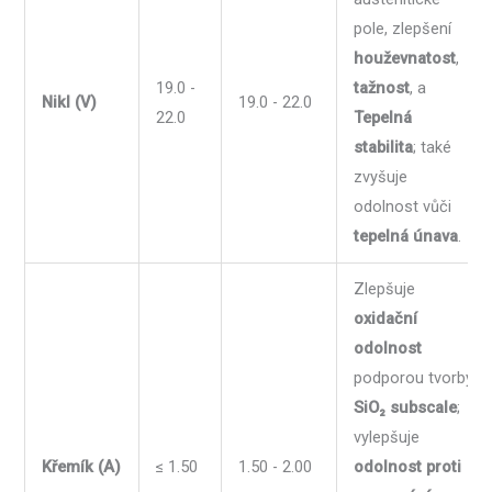
pole, zlepšení
houževnatost
,
19.0 -
tažnost
, a
Nikl (V)
19.0 - 22.0
22.0
Tepelná
stabilita
; také
zvyšuje
odolnost vůči
tepelná únava
.
Zlepšuje
oxidační
odolnost
podporou tvorby
SiO₂ subscale
;
vylepšuje
Křemík (A)
≤ 1.50
1.50 - 2.00
odolnost proti