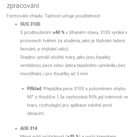
zpracování
Formování chladu: Tažnost určuje použitelnost
SUS 310S
:
S prodloužením
≥40 %
v žíhaném stavu, 310S vyniká v
procesech tváření za studena, jako je hluboké tažení,
lisování, a ohýbání válců.
Snadno vytváří složité tvary, jako jsou lopatky
ventilátoru pece nebo žebra tepelného výměníku bez
mezižíhání, i pro tloušťky až 5 mm.
Příklad
: Přepážka pece 310S s poloměrem ohybu
90° o tloušťce 1,5x zachovává 95% její tvárnosti ve
tvaru, rozhodující pro aplikace odolné proti
vibracím.
AISI 314
:
Mírně nižší průtažnost (
≥35 %
) a vyšší křemíkem