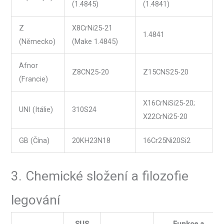
(1.4845)
(1.4841)
Z
X8CrNi25-21
1.4841
(Německo)
(Make 1.4845)
Afnor
Z8CN25-20
Z15CNS25-20
(Francie)
X16CrNiSi25-20;
UNI (Itálie)
310S24
X22CrNi25-20
GB (Čína)
20KH23N18
16Cr25Ni20Si2
3. Chemické složení a filozofie
legování
SUS
Funkce a