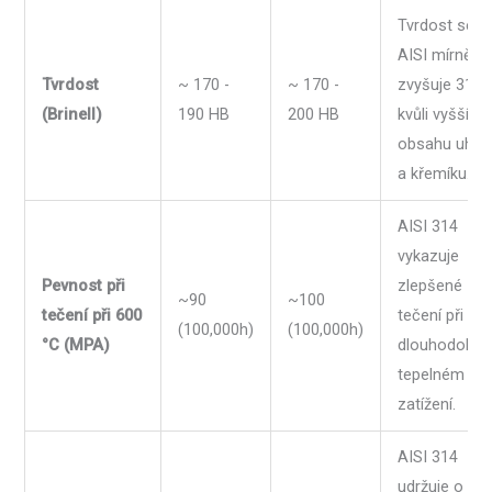
Tvrdost se u
AISI mírně
Tvrdost
~ 170 -
~ 170 -
zvyšuje 314
(Brinell)
190 HB
200 HB
kvůli vyšším
obsahu uhlík
a křemíku.
AISI 314
vykazuje
Pevnost při
zlepšené
~90
~100
tečení při 600
tečení při
(100,000h)
(100,000h)
°C (MPA)
dlouhodobé
tepelném
zatížení.
AISI 314
udržuje o