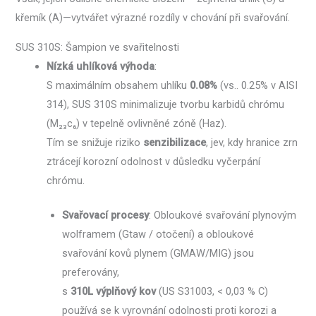
křemík (A)—vytvářet výrazné rozdíly v chování při svařování.
SUS 310S: Šampion ve svařitelnosti
Nízká uhlíková výhoda
:
S maximálním obsahem uhlíku
0.08%
(vs.. 0.25% v AISI
314), SUS 310S minimalizuje tvorbu karbidů chrómu
(M₂₃c₆) v tepelně ovlivněné zóně (Haz).
Tím se snižuje riziko
senzibilizace
, jev, kdy hranice zrn
ztrácejí korozní odolnost v důsledku vyčerpání
chrómu.
Svařovací procesy
: Obloukové svařování plynovým
wolframem (Gtaw / otočení) a obloukové
svařování kovů plynem (GMAW/MIG) jsou
preferovány,
s
310L výplňový kov
(US S31003, < 0,03 % C)
používá se k vyrovnání odolnosti proti korozi a