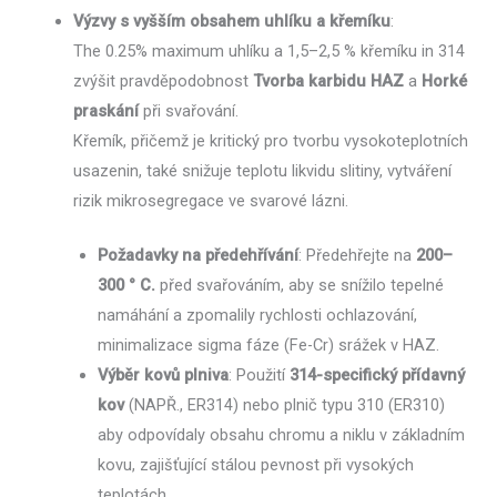
Výzvy s vyšším obsahem uhlíku a křemíku
:
The 0.25% maximum uhlíku a 1,5–2,5 % křemíku in 314
zvýšit pravděpodobnost
Tvorba karbidu HAZ
a
Horké
praskání
při svařování.
Křemík, přičemž je kritický pro tvorbu vysokoteplotních
usazenin, také snižuje teplotu likvidu slitiny, vytváření
rizik mikrosegregace ve svarové lázni.
Požadavky na předehřívání
: Předehřejte na
200–
300 ° C.
před svařováním, aby se snížilo tepelné
namáhání a zpomalily rychlosti ochlazování,
minimalizace sigma fáze (Fe-Cr) srážek v HAZ.
Výběr kovů plniva
: Použití
314-specifický přídavný
kov
(NAPŘ., ER314) nebo plnič typu 310 (ER310)
aby odpovídaly obsahu chromu a niklu v základním
kovu, zajišťující stálou pevnost při vysokých
teplotách.