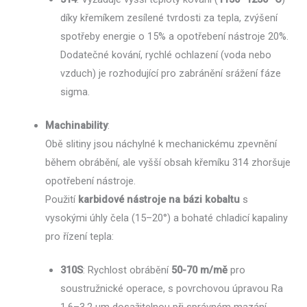
díky křemíkem zesílené tvrdosti za tepla, zvýšení
spotřeby energie o 15% a opotřebení nástroje 20%.
Dodatečné kování, rychlé ochlazení (voda nebo
vzduch) je rozhodující pro zabránění srážení fáze
sigma.
Machinability
:
Obě slitiny jsou náchylné k mechanickému zpevnění
během obrábění, ale vyšší obsah křemíku 314 zhoršuje
opotřebení nástroje.
Použití
karbidové nástroje na bázi kobaltu
s
vysokými úhly čela (15–20°) a bohaté chladicí kapaliny
pro řízení tepla:
310S
: Rychlost obrábění
50-70 m/mě
pro
soustružnické operace, s povrchovou úpravou Ra