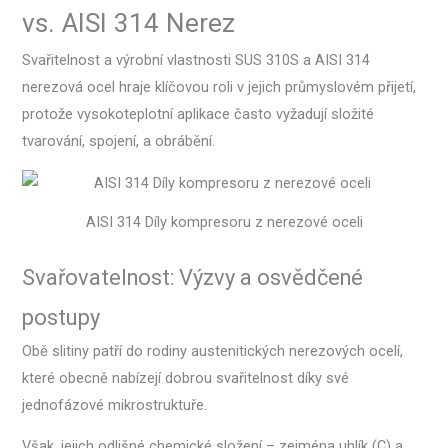
vs. AISI 314 Nerez
Svařitelnost a výrobní vlastnosti SUS 310S a AISI 314
nerezová ocel hraje klíčovou roli v jejich průmyslovém přijetí,
protože vysokoteplotní aplikace často vyžadují složité
tvarování, spojení, a obrábění.
AISI 314 Díly kompresoru z nerezové oceli
Svařovatelnost: Výzvy a osvědčené
postupy
Obě slitiny patří do rodiny austenitických nerezových ocelí,
které obecně nabízejí dobrou svařitelnost díky své
jednofázové mikrostruktuře.
Však, jejich odlišné chemické složení – zejména uhlík (C) a