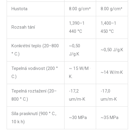
Hustota
8.00 g/cm³
8.00 g/cm³
1,390–1
1,400–1
Rozsah tání
440 °C
450 °C
Konkrétní teplo (20–800
~0,50
~0,50 J/g.K
° C.)
J/g.K
Tepelná vodivost (200 °
~ 15 W/M ·
~14 W/m·K
C.)
K.
Tepelná roztažení (20–
-17,2
-17,0
800 ° C.)
um/m-K
um/m-K
Síla prasknutí (900 ° C.,
~30 MPa
~35 MPa
10 k h)