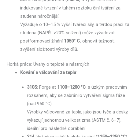
indukované tvrzení v tuhém roztoku činí tváření za
studena náročnější.
Vyžaduje o 10–15 % vyšší tvářecí síly, a tvrdou práci za
studena (NAPŘ., >20% snížení) může vyžadovat
postformovací žíhání
1050° C.
obnovit tažnost,
zvýšení složitosti výroby dílů.
Horká práce: Úvahy o teplotě a nástrojích
Kování a válcování za tepla
:
310S
: Forge at
1100–1200 °C
, s úzkým pracovním
rozsahem, aby se zabránilo vytváření sigma fáze
(nad 950 °C).
Výrobky válcované za tepla, jako jsou tyče a desky,
vykazují jednotnou velikost zrna (ASTM č. 6–7),
ideální pro následné obrábění.
314
: Vyžaduje vyšší teploty kování (
1150–1250 °C
)