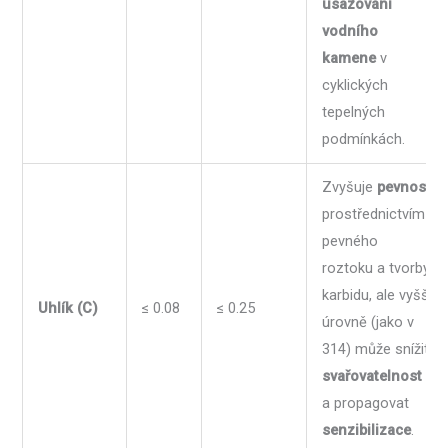
usazování
vodního
kamene
v
cyklických
tepelných
podmínkách.
Zvyšuje
pevnost
prostřednictvím
pevného
roztoku a tvorby
karbidu, ale vyšší
Uhlík (C)
≤ 0.08
≤ 0.25
úrovně (jako v
314) může snížit
svařovatelnost
a propagovat
senzibilizace
.