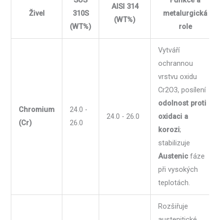
AISI 314
Živel
310S
metalurgická
(WT%)
(WT%)
role
Vytváří
ochrannou
vrstvu oxidu
Cr2O3, posílení
odolnost proti
Chromium
24.0 -
24.0 - 26.0
oxidaci a
(Cr)
26.0
korozi
;
stabilizuje
Austenic
fáze
při vysokých
teplotách.
Rozšiřuje
austenitické