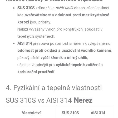
SUS 310S
zdůrazňuje
nižší uhlík
obsah, cílení aplikací
kde
svařovatelnost
a
odolnost proti mezikrystalové
korozi
jsou priority.
Nabízí vyvážený výkon pro konstrukční součásti v
tepelných systémech.
AISI 314
přesouvá pozornost směrem k vylepšenému
odolnost proti oxidaci a usazování vodního kamene
,
pákový efekt
vyšší křemík
a
mírný uhlík
,
učinit je vhodnější pro
cyklické tepelné zatížení
a
karburační prostředí
.
4. Fyzikální a tepelné vlastnosti
SUS 310S vs AISI 314
Nerez
Vlastnictví
SUS 310S
AISI 314