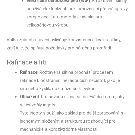
Elektrická oblouková pec (EAF)
: K roztavení slitiny
používá elektrický oblouk, umožňující přesné úpravy
kompozice. Tato metoda je ideální pro
velkosériovou výrobu.
Volba způsobu tavení ovlivňuje konzistenci a kvalitu slitiny,
zajišťuje, že splňuje požadavky pro náročná prostředí.
Rafinace a lití
Rafinace
: Roztavená slitina prochází procesem
rafinace k odstranění nežádoucích nečistot, jako je
síra nebo kyslík, což může snížit výkon.
Obsazení
: Rafinovaná slitina se nalévá do forem, aby
se vytvořily ingoty.
Tyto ingoty slouží jako základ pro další zpracování, s
jednotným složením a strukturou rozhodující pro
mechanické a korozivzdorné vlastnosti.