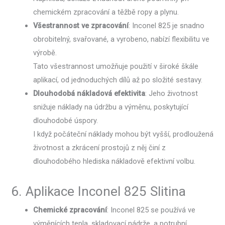
chemickém zpracování a těžbě ropy a plynu.
Všestrannost ve zpracování
: Inconel 825 je snadno
obrobitelný, svařované, a vyrobeno, nabízí flexibilitu ve
výrobě.
Tato všestrannost umožňuje použití v široké škále
aplikací, od jednoduchých dílů až po složité sestavy.
Dlouhodobá nákladová efektivita
: Jeho životnost
snižuje náklady na údržbu a výměnu, poskytující
dlouhodobé úspory.
I když počáteční náklady mohou být vyšší, prodloužená
životnost a zkrácení prostojů z něj činí z
dlouhodobého hlediska nákladově efektivní volbu.
6. Aplikace Inconel 825 Slitina
Chemické zpracování
: Inconel 825 se používá ve
výměnících tepla, skladovací nádrže, a potrubní