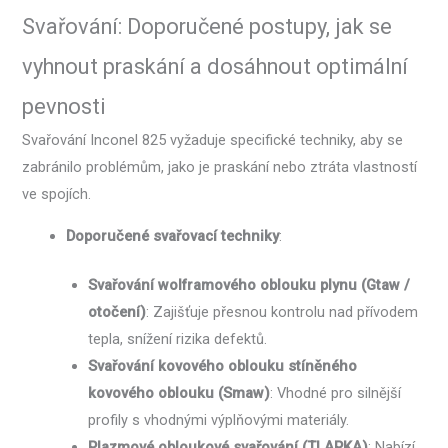
Svařování: Doporučené postupy, jak se
vyhnout praskání a dosáhnout optimální
pevnosti
Svařování Inconel 825 vyžaduje specifické techniky, aby se
zabránilo problémům, jako je praskání nebo ztráta vlastností
ve spojích.
Doporučené svařovací techniky
:
Svařování wolframového oblouku plynu (Gtaw /
otočení)
: Zajišťuje přesnou kontrolu nad přívodem
tepla, snížení rizika defektů.
Svařování kovového oblouku stíněného
kovového oblouku (Smaw)
: Vhodné pro silnější
profily s vhodnými výplňovými materiály.
Plazmové obloukové svařování (TLAPKA)
: Nabízí