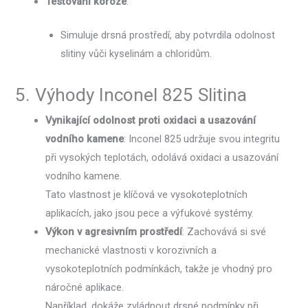
Testování koroze
:
Simuluje drsná prostředí, aby potvrdila odolnost
slitiny vůči kyselinám a chloridům.
5. Výhody Inconel 825 Slitina
Vynikající odolnost proti oxidaci a usazování
vodního kamene
: Inconel 825 udržuje svou integritu
při vysokých teplotách, odolává oxidaci a usazování
vodního kamene.
Tato vlastnost je klíčová ve vysokoteplotních
aplikacích, jako jsou pece a výfukové systémy.
Výkon v agresivním prostředí
: Zachovává si své
mechanické vlastnosti v korozivních a
vysokoteplotních podmínkách, takže je vhodný pro
náročné aplikace.
Například, dokáže zvládnout drsné podmínky při