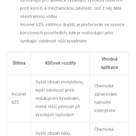
výhodnější pro aplikace vyžadující vysokou odolnost
proti korozi a mechanickou pevnost, což z něj dělá
všestrannou volbu.
Inconel 625, zatímco dražší, je preferován ve vysoce
korozivních prostředích, kde je rozhodující jeho
vynikající odolnost vůči kyselinám.
Vhodné
Slitina
Klíčové rozdíly
aplikace
Vyšší obsah molybdenu,
Chemické
lepší odolnost proti
Inconel
zpracování,
redukujícím kyselinám,
625
námořní
mírně nižší pevnost při
inženýrství
vysokých teplotách
Chemické
Vyšší obsah niklu,