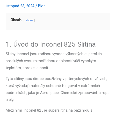
listopad 23, 2024
/
Blog
Obsah
show
1. Úvod do Inconel 825 Slitina
Slitiny Inconel jsou rodinou vysoce výkonných superslitin
proslulých svou mimořádnou odolností vůči vysokým
teplotám, koroze, a nosit.
Tyto slitiny jsou široce používány v průmyslových odvětvích,
která vyžadují materiály schopné fungovat v extrémních
podmínkách, jako je Aerospace, Chemické zpracování, a ropa
a plyn.
Mezi nimi, Inconel 825 je superslitina na bázi niklu s