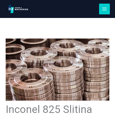
Přeskočit
na
obsah
Inconel 825 Slitina