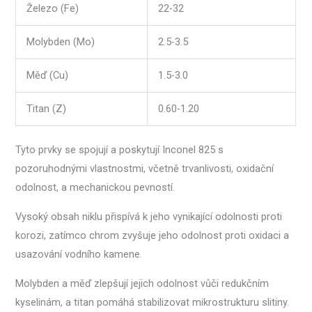
Železo (Fe)
22-32
Molybden (Mo)
2.5-3.5
Měď (Cu)
1.5-3.0
Titan (Z)
0.60-1.20
Tyto prvky se spojují a poskytují Inconel 825 s
pozoruhodnými vlastnostmi, včetně trvanlivosti, oxidační
odolnost, a mechanickou pevností.
Vysoký obsah niklu přispívá k jeho vynikající odolnosti proti
korozi, zatímco chrom zvyšuje jeho odolnost proti oxidaci a
usazování vodního kamene.
Molybden a měď zlepšují jejich odolnost vůči redukčním
kyselinám, a titan pomáhá stabilizovat mikrostrukturu slitiny.