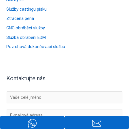
Služby castingu písku
Ztracená pěna
CNC obráběcí služby
Služba obrábění EDM
Povrchová dokončovací služba
Kontaktujte nás
J
m
é
E
n
-
o