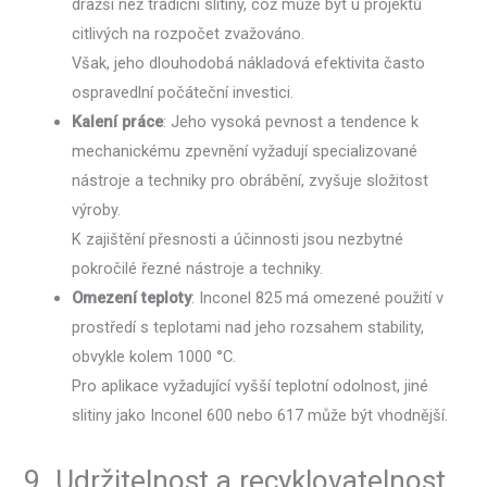
dražší než tradiční slitiny, což může být u projektů
citlivých na rozpočet zvažováno.
Však, jeho dlouhodobá nákladová efektivita často
ospravedlní počáteční investici.
Kalení práce
: Jeho vysoká pevnost a tendence k
mechanickému zpevnění vyžadují specializované
nástroje a techniky pro obrábění, zvyšuje složitost
výroby.
K zajištění přesnosti a účinnosti jsou nezbytné
pokročilé řezné nástroje a techniky.
Omezení teploty
: Inconel 825 má omezené použití v
prostředí s teplotami nad jeho rozsahem stability,
obvykle kolem 1000 °C.
Pro aplikace vyžadující vyšší teplotní odolnost, jiné
slitiny jako Inconel 600 nebo 617 může být vhodnější.
9. Udržitelnost a recyklovatelnost