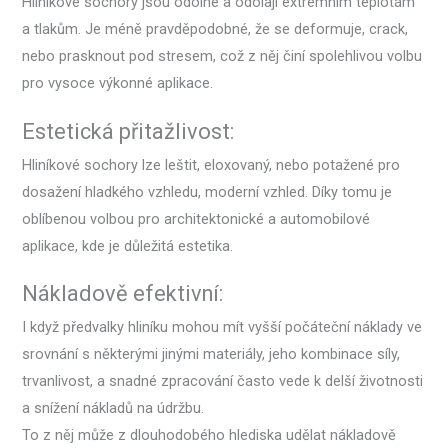
Hliníkové sochory jsou odolné a odolají extrémním teplotám
a tlakům. Je méně pravděpodobné, že se deformuje, crack,
nebo prasknout pod stresem, což z něj činí spolehlivou volbu
pro vysoce výkonné aplikace.
Estetická přitažlivost:
Hliníkové sochory lze leštit, eloxovaný, nebo potažené pro
dosažení hladkého vzhledu, moderní vzhled. Díky tomu je
oblíbenou volbou pro architektonické a automobilové
aplikace, kde je důležitá estetika.
Nákladově efektivní:
I když předvalky hliníku mohou mít vyšší počáteční náklady ve
srovnání s některými jinými materiály, jeho kombinace síly,
trvanlivost, a snadné zpracování často vede k delší životnosti
a snížení nákladů na údržbu.
To z něj může z dlouhodobého hlediska udělat nákladově