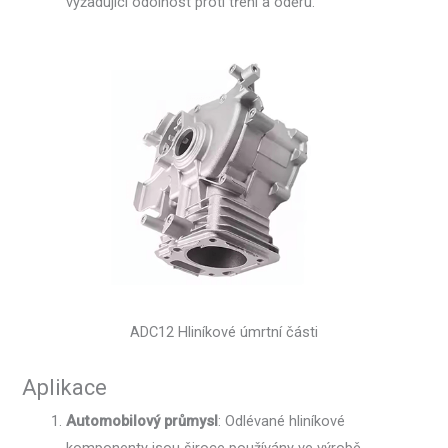
vyžadující odolnost proti tření a oděru.
ADC12 Hliníkové úmrtní části
Aplikace
Automobilový průmysl
: Odlévané hliníkové
komponenty jsou široce používány ve výrobě