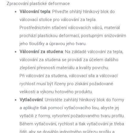
Zpracování plastické deformace
Válcování tepla
: Přiveďte ohřátý hliníkový blok do
válcovací stolice pro válcování za tepla.
Prostřednictvím stlačení válcovacích válců, materiál
prochází plastickou deformací, postupným snižováním
jeho tloušťky a úpravou jeho tvaru.
Válcování za studena
: Na základě válcování za tepla,
válcování za studena se provádí za účelem dalšího
zlepšení přesnosti materiálu a kvality povrchu.
Při válcování za studena, válcovací síla a válcovací
rychlost musí být řízeny pro získání požadované
velikosti a výkonu hotového produktu.
Vytlačování
: Umístěte zahřátý hliníkový blok do formy
a aplikujte tlak pomocí vytlačovacího lisu, abyste jej
vytlačili z formy, vytvoření požadovaného tvaru profilu.
Během vytlačování, rychlost a tlak vytlačování je třeba
řídit, aby se dosáhlo jednotného průřezu profilu a