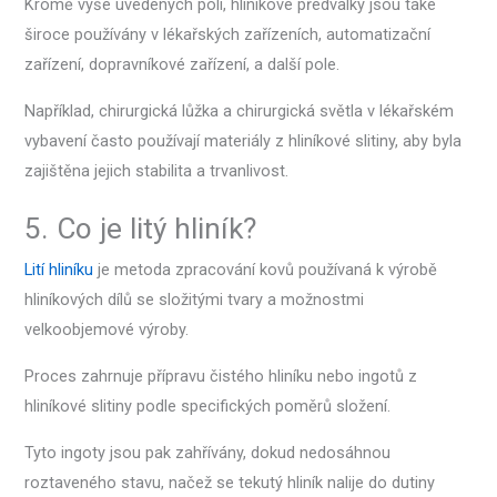
Kromě výše uvedených polí, hliníkové předvalky jsou také
široce používány v lékařských zařízeních, automatizační
zařízení, dopravníkové zařízení, a další pole.
Například, chirurgická lůžka a chirurgická světla v lékařském
vybavení často používají materiály z hliníkové slitiny, aby byla
zajištěna jejich stabilita a trvanlivost.
5. Co je litý hliník?
Lití hliníku
je metoda zpracování kovů používaná k výrobě
hliníkových dílů se složitými tvary a možnostmi
velkoobjemové výroby.
Proces zahrnuje přípravu čistého hliníku nebo ingotů z
hliníkové slitiny podle specifických poměrů složení.
Tyto ingoty jsou pak zahřívány, dokud nedosáhnou
roztaveného stavu, načež se tekutý hliník nalije do dutiny