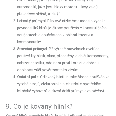
automobilů, jako jsou bloky motoru, Hlavy válců,
převodové skříně, A další.
Letecký průmysl
: Díky své nízké hmotnosti a vysoké
pevnosti, litý hliník je široce používán v konstrukčních
součástech a součástech v oblasti letectví a
kosmonautiky.
Stavební průmysl
: Při výrobě stavebních dveří se
používá litý hliník, okna, předstěny, a další komponenty,
nabízet estetiku, odolnost proti korozi, a dobrou
odolností vůči povětrnostním vlivům.
Ostatní pole
: Odlévaný hliník je také široce používán ve
výrobě strojů, elektronické a elektrické spotřebiče,
lékařské vybavení, a různá další průmyslová odvětví.
9. Co je kovaný hliník?
Kovaný hliník označuje hliník, který byl přetvořen tlakovými