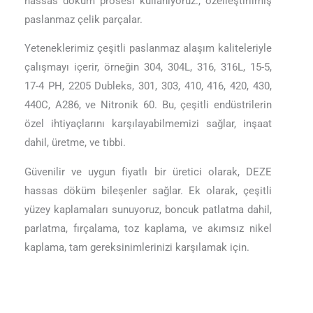
hassas döküm prosesi kullanıyoruz., özelleştirilmiş
paslanmaz çelik parçalar.
Yeteneklerimiz çeşitli paslanmaz alaşım kaliteleriyle
çalışmayı içerir, örneğin 304, 304L, 316, 316L, 15-5,
17-4 PH, 2205 Dubleks, 301, 303, 410, 416, 420, 430,
440C, A286, ve Nitronik 60. Bu, çeşitli endüstrilerin
özel ihtiyaçlarını karşılayabilmemizi sağlar, inşaat
dahil, üretme, ve tıbbi.
Güvenilir ve uygun fiyatlı bir üretici olarak, DEZE
hassas döküm bileşenler sağlar. Ek olarak, çeşitli
yüzey kaplamaları sunuyoruz, boncuk patlatma dahil,
parlatma, fırçalama, toz kaplama, ve akımsız nikel
kaplama, tam gereksinimlerinizi karşılamak için.