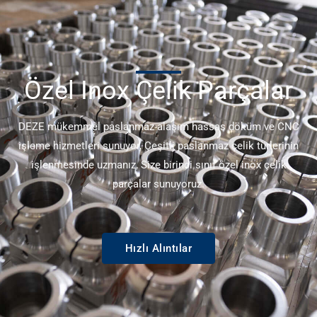
Özel Inox Çelik Parçalar
DEZE mükemmel paslanmaz alaşım hassas döküm ve CNC
işleme hizmetleri sunuyor, Çeşitli paslanmaz çelik türlerinin
işlenmesinde uzmanız, Size birinci sınıf özel inox çelik
parçalar sunuyoruz.
Hızlı Alıntılar