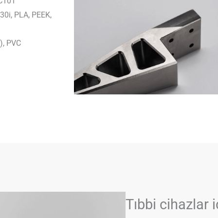
 C101
M30i, PLA, PEEK,
P), PVC
Tıbbi cihazlar 