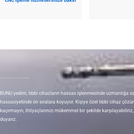
CNC işleme hizmetlerimize bakın
BUNU yedim, tıbbi cihazların hassas işlenmesinde uzmanlığa sahi
hassasiyetinde ön sıralara koyuyor. Kişiye özel tıbbi cihaz çözü
kaçırmayın, ihtiyaçlarınızı mükemmel bir şekilde karşılayabiliri
duyarız.