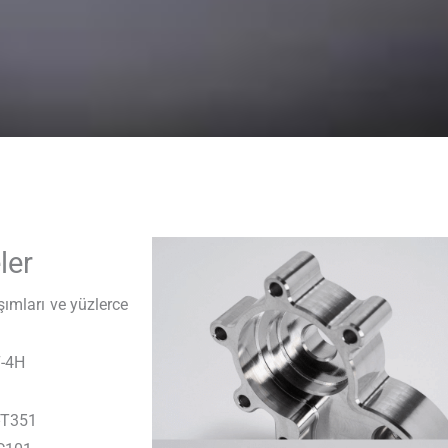
ler
ımları ve yüzlerce
7-4H
-T351