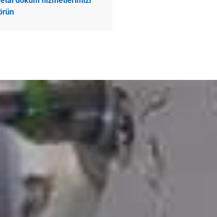
etal döküm hizmetlerimizi
örün