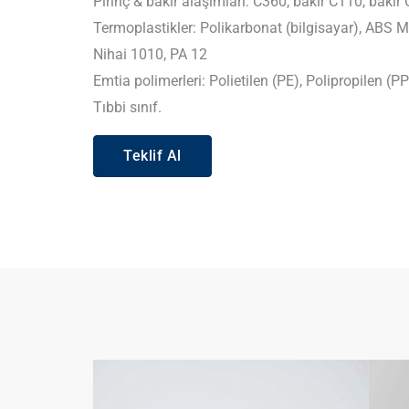
Pirinç & bakır alaşımları: C360, bakır C110, bakır
Termoplastikler: Polikarbonat (bilgisayar), ABS 
Nihai 1010, PA 12
Emtia polimerleri: Polietilen (PE), Polipropilen (P
Tıbbi sınıf.
Teklif Al