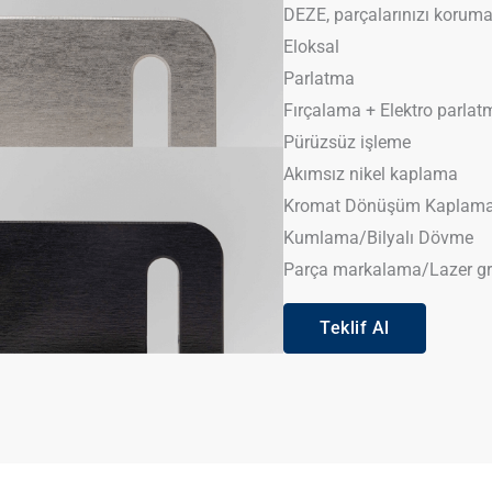
DEZE, parçalarınızı korumak
Eloksal
Parlatma
Fırçalama + Elektro parlat
Pürüzsüz işleme
Akımsız nikel kaplama
Kromat Dönüşüm Kaplam
Kumlama/Bilyalı Dövme
Parça markalama/Lazer gr
Teklif Al