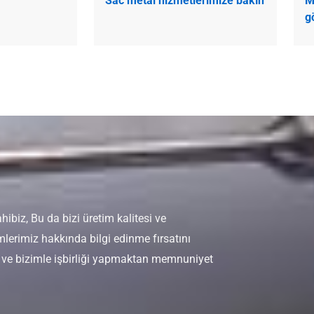
Sac metal hizmetlerimize bakın
M
g
biz, Bu da bizi üretim kalitesi ve
mlerimiz hakkında bilgi edinme fırsatını
z, ve bizimle işbirliği yapmaktan memnuniyet