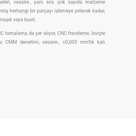
neleri, vesaire., yanı sıra çok sayıda malzeme
lenmiş herhangi bir parçayı işlemeye yetecek kadar,
rmaşık veya basit.
C tornalama da yer alıyor, CNC frezeleme, İsviçre
u CMM denetimi, vesaire., ±0,005 mm'lik katı