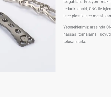
tezgahları, Erozyon maki
tedarik zinciri, CNC ile iş
ister plastik ister metal, ka
Yeteneklerimiz arasında CN
hassas tornalama, boyutl
toleranslarla.