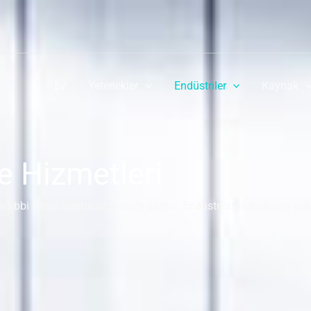
Ev
Yetenekler
Endüstriler
Kaynak
e Hizmetleri
tıbbi cihaz işleme uzmanlığı sağlar. Endüstri standartlarını yüksek