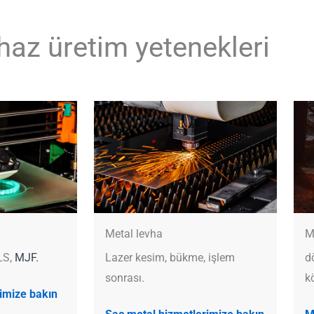
haz üretim yetenekleri
Metal levha
M
LS,
MJF.
Lazer kesim, bükme, işlem
d
sonrası.
k
imize bakın