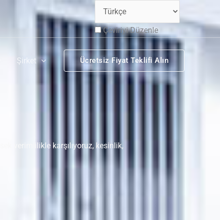
Çeviriyi Düzenle
Şirket
Ücretsiz Fiyat Teklifi Alın
 verimlilikle karşılıyoruz, kesinlik,