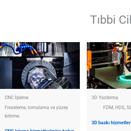
Tıbbi Ci
CNC İşleme
3D Yazdırma
Frezeleme, tornalama ve yüzey
FDM, HDS, S
bitirme.
3D baskı hizmetler