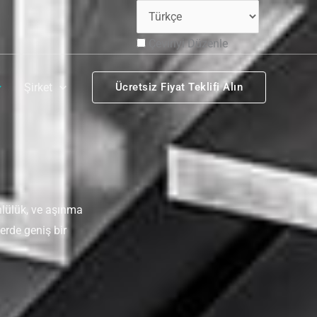
Çeviriyi Düzenle
Şirket
Ücretsiz Fiyat Teklifi Alın
nlülük, ve aşınma
lerde geniş bir