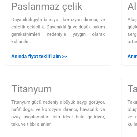
Paslanmaz çelik
Al
Dayanıklılığıyla biliniyor, korozyon direnci, ve
Ala
estetik çekicilik. Dayanıklılığı ve düşük bakım
güçl
gereksinimleri nedeniyle yaygın olarak
serg
kullanılır..
orta
Anında fiyat teklifi alın >>
Anın
Titanyum
Ta
Titanyum gücü nedeniyle büyük saygı görüyor,
Tak
hafif doğa, ve korozyon direnci, havacılık ve
oluş
uzay uygulamaları için ideal hale getiriyor,
ve m
takı, ve tıbbi alanlar.
kulla