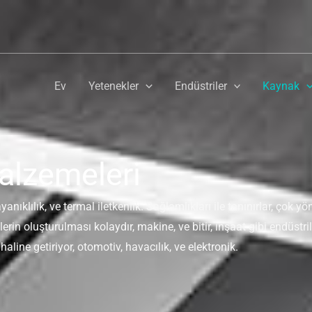
Ev
Yetenekler
Endüstriler
Kaynak
alzemeleri
lılık, ve termal iletkenlik. Sağlamlıkları ile tanınırlar, çok yö
erin oluşturulması kolaydır, makine, ve bitir, inşaat gibi endüstri
line getiriyor, otomotiv, havacılık, ve elektronik.