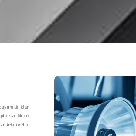
yanıklılıkları
bi özellikleri,
azedeki üretim