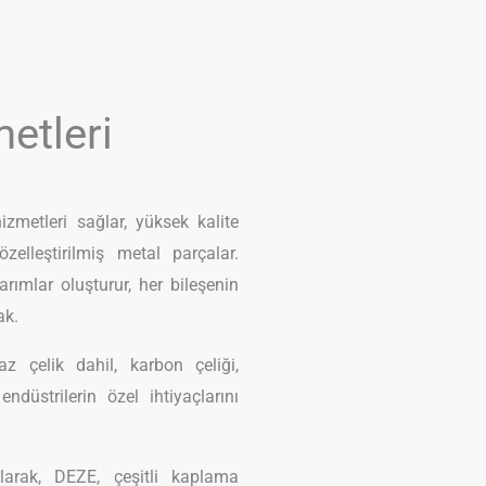
etleri
metleri sağlar, yüksek kalite
özelleştirilmiş metal parçalar.
ımlar oluşturur, her bileşenin
ak.
az çelik dahil, karbon çeliği,
ndüstrilerin özel ihtiyaçlarını
olarak, DEZE, çeşitli kaplama