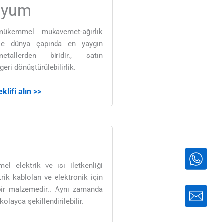
nyum
mükemmel mukavemet-ağırlık
yle dünya çapında en yaygın
etallerden biridir., satın
e geri dönüştürülebilirlik.
klifi alın >>
el elektrik ve ısı iletkenliği
rik kabloları ve elektronik için
 bir malzemedir.. Aynı zamanda
kolayca şekillendirilebilir.