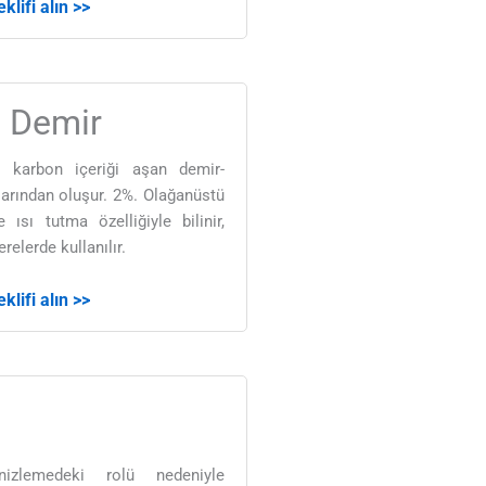
klifi alın >>
 Demir
 karbon içeriği aşan demir-
arından oluşur. 2%. Olağanüstü
e ısı tutma özelliğiyle bilinir,
relerde kullanılır.
klifi alın >>
nizlemedeki rolü nedeniyle