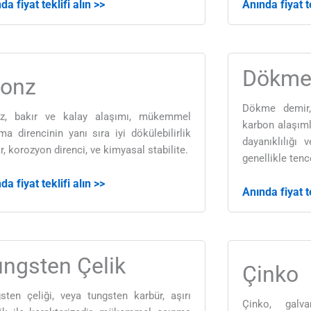
da fiyat teklifi alın >>
Anında fiyat te
Dökme
ronz
Dökme demir,
nz, bakır ve kalay alaşımı, mükemmel
karbon alaşıml
ma direncinin yanı sıra iyi dökülebilirlik
dayanıklılığı v
r, korozyon direnci, ve kimyasal stabilite.
genellikle tence
da fiyat teklifi alın >>
Anında fiyat te
ngsten Çelik
Çinko
sten çeliği, veya tungsten karbür, aşırı
Çinko, galva