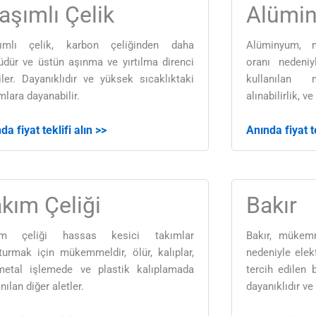
aşımlı Çelik
Alümi
şımlı çelik, karbon çeliğinden daha
Alüminyum, 
üdür ve üstün aşınma ve yırtılma direnci
oranı nedeni
iler. Dayanıklıdır ve yüksek sıcaklıktaki
kullanılan m
mlara dayanabilir.
alınabilirlik, v
da fiyat teklifi alın >>
Anında fiyat te
kım Çeliği
Bakır
ım çeliği hassas kesici takımlar
Bakır, mükemm
turmak için mükemmeldir, ölür, kalıplar,
nedeniyle elekt
etal işlemede ve plastik kalıplamada
tercih edilen
nılan diğer aletler.
dayanıklıdır ve 