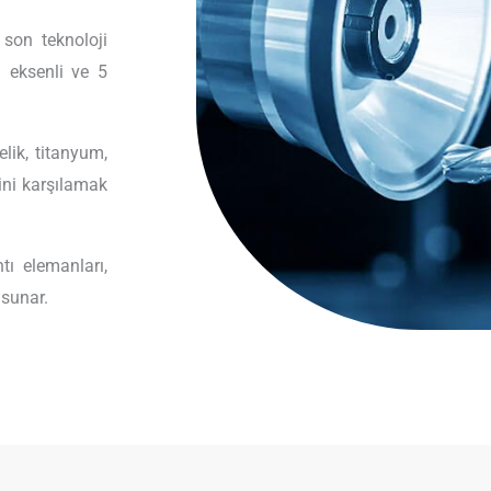
son teknoloji
3 eksenli ve 5
lik, titanyum,
rini karşılamak
ntı elemanları,
 sunar.