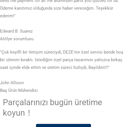
send the payment for all the aluminum parts you quoted for us
.
Ödeme kanıtımız olduğunda size haber vereceğim. Teşekkür
ederim!"
Edward B. Suarez
Atölye sorumlusu
"Çok keyifli bir iletişim süreciydi, DEZE'nin özel servisi bende hoş
bir izlenim bıraktı. İstediğim özel parça tasarımını yalnızca birkaç
saat içinde elde ettim ve üretim süreci hızlıydı, Bayıldım!!!"
John Allison
Baş Ürün Mühendisi
Parçalarınızı bugün üretime
koyun！