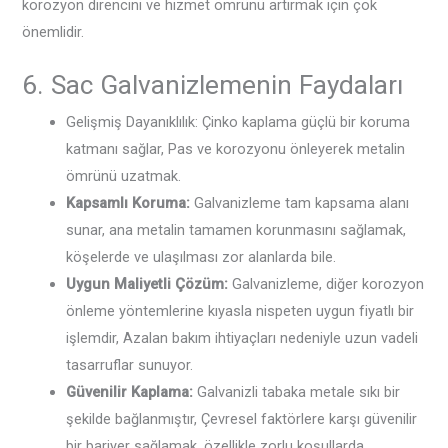
korozyon direncini ve hizmet ömrünü artırmak için çok
önemlidir.
6. Sac Galvanizlemenin Faydaları
Gelişmiş Dayanıklılık: Çinko kaplama güçlü bir koruma
katmanı sağlar, Pas ve korozyonu önleyerek metalin
ömrünü uzatmak.
Kapsamlı Koruma:
Galvanizleme tam kapsama alanı
sunar, ana metalin tamamen korunmasını sağlamak,
köşelerde ve ulaşılması zor alanlarda bile.
Uygun Maliyetli Çözüm:
Galvanizleme, diğer korozyon
önleme yöntemlerine kıyasla nispeten uygun fiyatlı bir
işlemdir, Azalan bakım ihtiyaçları nedeniyle uzun vadeli
tasarruflar sunuyor.
Güvenilir Kaplama:
Galvanizli tabaka metale sıkı bir
şekilde bağlanmıştır, Çevresel faktörlere karşı güvenilir
bir bariyer sağlamak, özellikle zorlu koşullarda.