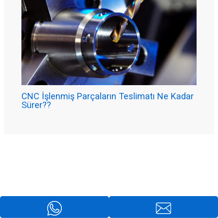
CNC İşlenmiş Parçaların Teslimatı Ne Kadar
Sürer??