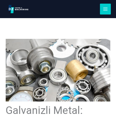
İçeriğe
atla
Galvanizli Metal: