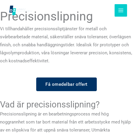
Hoppa
till
Precisionslipning
innehåll
Vi tillhandahåller precisionssliptjänster för metall och
svårbearbetade material, säkerställer snäva toleranser, överlägsen
finish, och snabba handläggningstider. Idealisk för prototyper och
lågvolymproduktion, våra lösningar levererar precision, konsistens,
och kostnadseffektivitet.
Få omedelbar offert
Vad är precisionsslipning?
Precisionsslipning är en bearbetningsprocess med hög
noggrannhet som tar bort material från ett arbetsstycke med hjälp
av en slipskiva för att uppnå snäva toleranser, Utmärkta