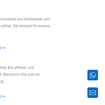
motstånd, bra formbarhet, och
llfasthet. Väl lämpad för marina
t >>
het, Bra ytfinish, och
d. Benämns ofta som en
ng.
t >>