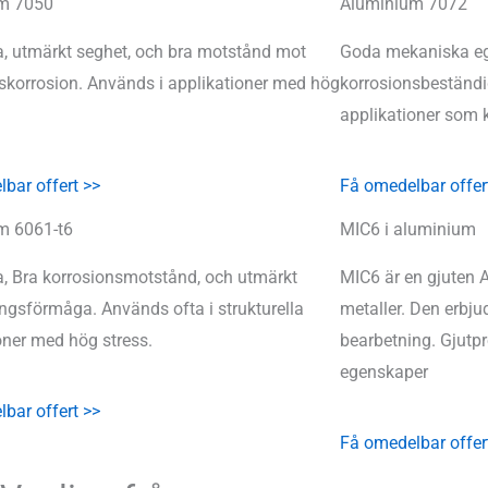
m 7050
Aluminium 7072
, utmärkt seghet, och bra motstånd mot
Goda mekaniska e
korrosion. Används i applikationer med hög
korrosionsbeständi
applikationer som k
bar offert >>
Få omedelbar offer
m 6061-t6
MIC6 i aluminium
, Bra korrosionsmotstånd, och utmärkt
MIC6 är en gjuten A
ngsförmåga. Används ofta i strukturella
metaller. Den erbj
oner med hög stress.
bearbetning. Gjutp
egenskaper
bar offert >>
Få omedelbar offer