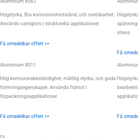
Aluminium 6082
Aluminiu
Högstyrka, Bra korrosionsmotstånd, och svetsbarhet.
Högstyrka
Används vanligtvis i strukturella applikationer.
spännings
stress.
Få omedelbar offert >>
Få omedel
Aluminium 8011
Aluminiu
Hög korrosionsbeständighet, måttlig styrka, och goda
Högstyrka
formningsegenskaper. Används främst i
bearbetni
förpackningsapplikationer.
applikati
Få omedelbar offert >>
Få omedel