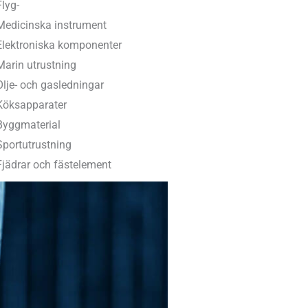
Flyg-
Medicinska instrument
Elektroniska komponenter
Marin utrustning
Olje- och gasledningar
Köksapparater
Byggmaterial
Sportutrustning
Fjädrar och fästelement