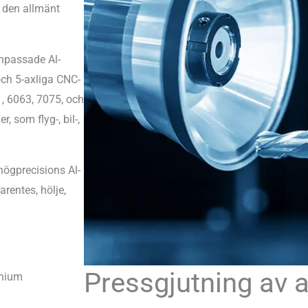
r den allmänt
anpassade Al-
ch 5-axliga CNC-
1, 6063, 7075, och
, som flyg-, bil-,
högprecisions Al-
rentes, hölje,
Pressgjutning av 