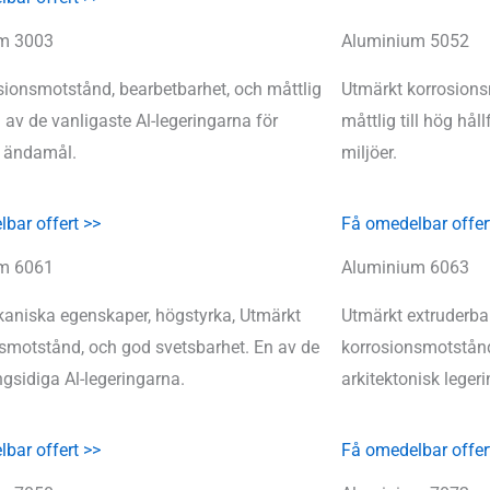
m 3003
Aluminium 5052
sionsmotstånd, bearbetbarhet, och måttlig
Utmärkt korrosions
n av de vanligaste Al-legeringarna för
måttlig till hög hå
 ändamål.
miljöer.
bar offert >>
Få omedelbar offer
m 6061
Aluminium 6063
aniska egenskaper, högstyrka, Utmärkt
Utmärkt extruderbar
smotstånd, och god svetsbarhet. En av de
korrosionsmotstån
sidiga Al-legeringarna.
arkitektonisk legeri
bar offert >>
Få omedelbar offer