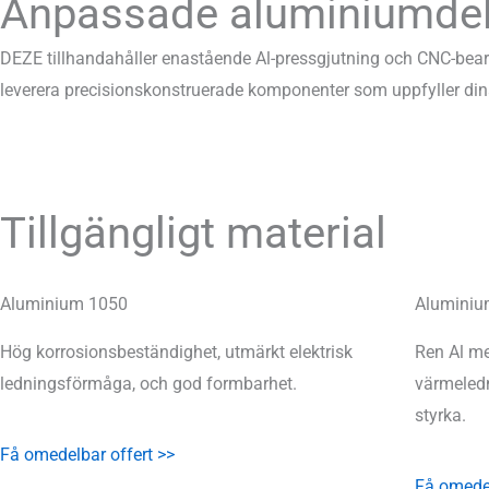
Anpassade aluminiumdel
DEZE tillhandahåller enastående Al-pressgjutning och CNC-bearbe
leverera precisionskonstruerade komponenter som uppfyller din
Tillgängligt material
Aluminium 1050
Aluminiu
Hög korrosionsbeständighet, utmärkt elektrisk
Ren Al me
ledningsförmåga, och god formbarhet.
värmeledn
styrka.
Få omedelbar offert >>
Få omedel