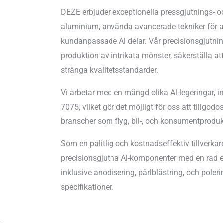
DEZE erbjuder exceptionella pressgjutnings- o
aluminium, använda avancerade tekniker för at
kundanpassade Al delar. Vår precisionsgjutni
produktion av intrikata mönster, säkerställa a
stränga kvalitetsstandarder.
Vi arbetar med en mängd olika Al-legeringar, i
7075, vilket gör det möjligt för oss att tillgod
branscher som flyg, bil-, och konsumentproduk
Som en pålitlig och kostnadseffektiv tillverkar
precisionsgjutna Al-komponenter med en rad ef
inklusive anodisering, pärlblästring, och poleri
specifikationer.