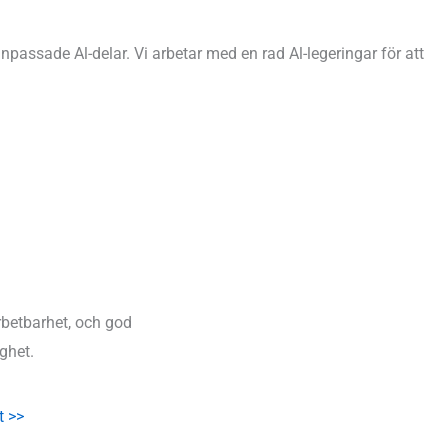
passade Al-delar. Vi arbetar med en rad Al-legeringar för att
rbetbarhet, och god
ghet.
t >>