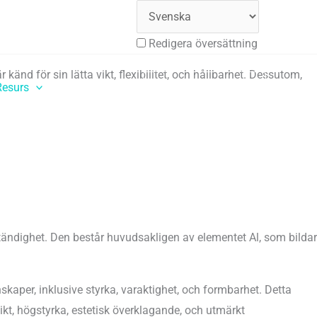
Redigera översättning
d för sin lätta vikt, flexibilitet, och hållbarhet. Dessutom,
Resurs
Företag
Få gratis offert
beständighet. Den består huvudsakligen av elementet Al, som bildar
aper, inklusive styrka, varaktighet, och formbarhet. Detta
vikt, högstyrka, estetisk överklagande, och utmärkt