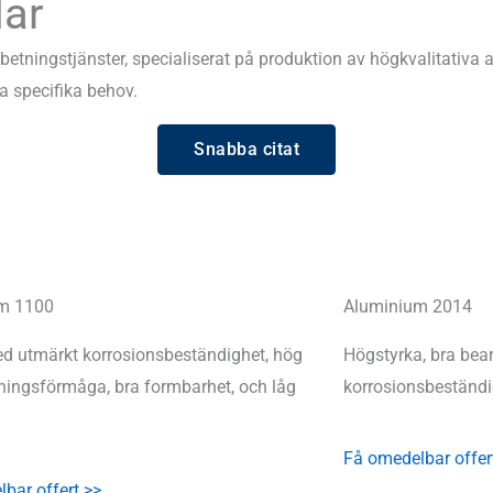
ar
tningstjänster, specialiserat på produktion av högkvalitativa an
a specifika behov.
Snabba citat
m 1100
Aluminium 2014
d utmärkt korrosionsbeständighet, hög
Högstyrka, bra bea
ingsförmåga, bra formbarhet, och låg
korrosionsbeständi
Få omedelbar offer
bar offert >>