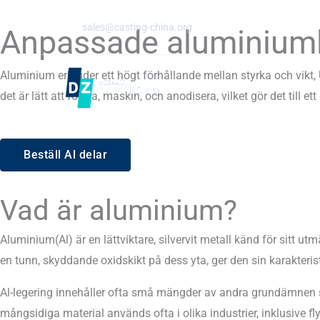
Hoppa
E-post:
sales@casting-china.org
till
Anpassade aluminiuml
innehåll
Aluminium erbjuder ett högt förhållande mellan styrka och vikt, 
det är lätt att forma, maskin, och anodisera, vilket gör det till e
Beställ Al delar
Vad är aluminium?
Aluminium(Al) är en lättviktare, silvervit metall känd för sitt u
en tunn, skyddande oxidskikt på dess yta, ger den sin karakteris
Al-legering innehåller ofta små mängder av andra grundämnen s
mångsidiga material används ofta i olika industrier, inklusive fly