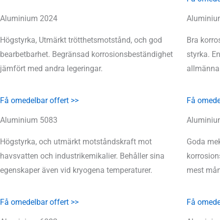
Aluminium 2024
Aluminiu
Högstyrka, Utmärkt trötthetsmotstånd, och god
Bra korro
bearbetbarhet. Begränsad korrosionsbeständighet
styrka. E
jämfört med andra legeringar.
allmänna
Få omedelbar offert >>
Få omedel
Aluminium 5083
Aluminiu
Högstyrka, och utmärkt motståndskraft mot
Goda mek
havsvatten och industrikemikalier. Behåller sina
korrosion
egenskaper även vid kryogena temperaturer.
mest mång
Få omedelbar offert >>
Få omedel