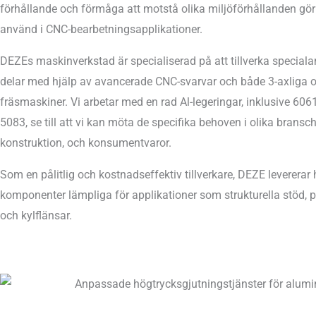
förhållande och förmåga att motstå olika miljöförhållanden gö
använd i CNC-bearbetningsapplikationer.
DEZEs maskinverkstad är specialiserad på att tillverka special
delar med hjälp av avancerade CNC-svarvar och både 3-axliga o
fräsmaskiner. Vi arbetar med en rad Al-legeringar, inklusive 606
5083, se till att vi kan möta de specifika behoven i olika branscher
konstruktion, och konsumentvaror.
Som en pålitlig och kostnadseffektiv tillverkare, DEZE levererar 
komponenter lämpliga för applikationer som strukturella stöd, pa
och kylflänsar.