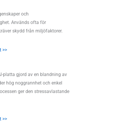
genskaper och
ghet. Används ofta för
räver skydd från miljöfaktorer.
t >>
l-platta gjord av en blandning av
uder hög noggrannhet och enkel
rocessen ger den stressavlastande
t >>