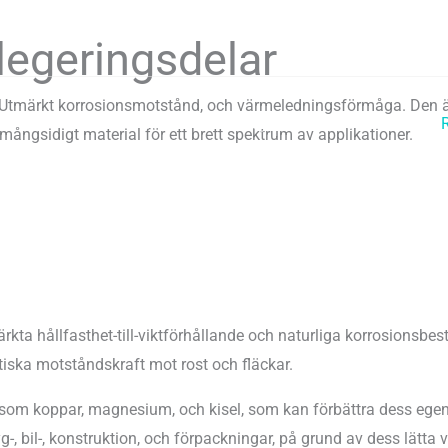
egeringsdelar
Utmärkt korrosionsmotstånd, och värmeledningsförmåga. Den är kän
Hem
Förmågor
Bransch
tt mångsidigt material för ett brett spektrum av applikationer.
tmärkta hållfasthet-till-viktförhållande och naturliga korrosions
tiska motståndskraft mot rost och fläckar.
om koppar, magnesium, och kisel, som kan förbättra dess egensk
g-, bil-, konstruktion, och förpackningar, på grund av dess lätta 