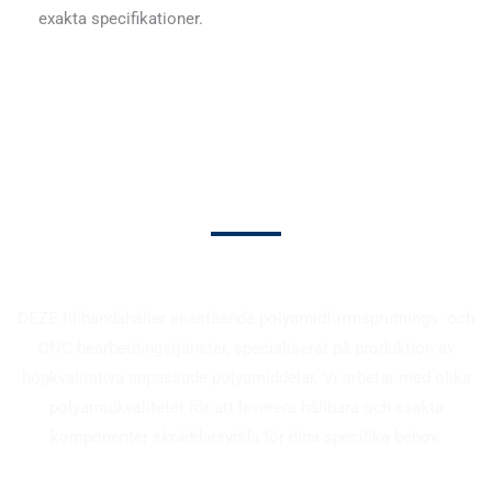
exakta specifikationer.
Anpassade nylondelar
DEZE tillhandahåller enastående polyamidformsprutnings- och
CNC-bearbetningstjänster, specialiserat på produktion av
högkvalitativa anpassade polyamiddelar. Vi arbetar med olika
polyamidkvaliteter för att leverera hållbara och exakta
komponenter skräddarsydda för dina specifika behov.