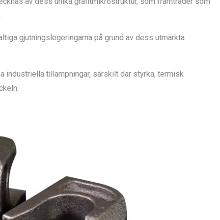
tecknas av dess unika grafitmikrostruktur, som framträder som
.
altiga gjutningslegeringarna på grund av dess utmärkta
ka industriella tillämpningar, särskilt där styrka, termisk
ckeln.