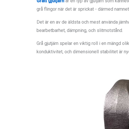
Grått gjutjärn
är en typ av gjutjärn som känne
grå flingor när det är sprickat - därmed namnet
Det är en av de äldsta och mest använda järnh
bearbetbarhet, dämpning, och slitmotstånd.
Grå gjutjärn spelar en viktig roll i en mängd oli
konduktivitet, och dimensionell stabilitet är ny