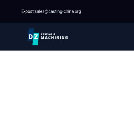
Hoppa
E-post:
sales@casting-china.org
till
innehåll