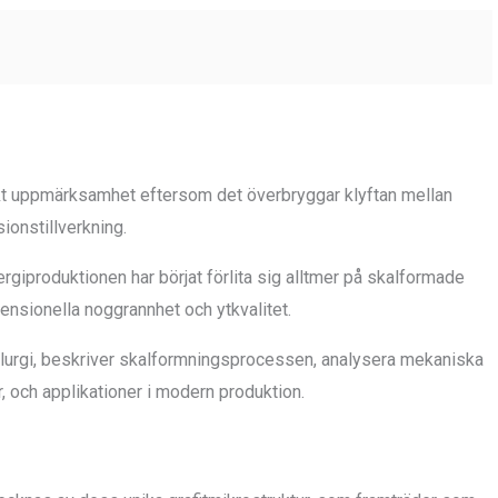
trikt uppmärksamhet eftersom det överbryggar klyftan mellan
ionstillverkning.
giproduktionen har börjat förlita sig alltmer på skalformade
nsionella noggrannhet och ytkvalitet.
etallurgi, beskriver skalformningsprocessen, analysera mekaniska
, och applikationer i modern produktion.