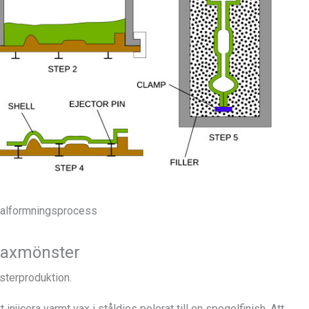
alformningsprocess
vaxmönster
sterproduktion.
njicera varmt vax i ståldies polerat till en spegelfinish, Att