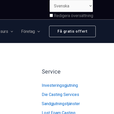
Redigera översättning
surs
Företag
Få gratis offert
Service
Investeringsgjutning
Die Casting Services
Sandgjutningstjänster
Lost Foam Casting