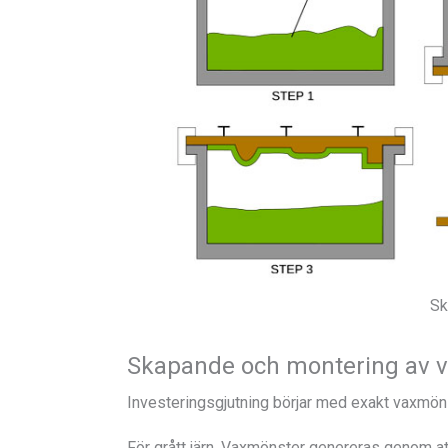
Sk
Skapande och montering av 
Investeringsgjutning börjar med exakt vaxmön
För grått järn, Vaxmönster genereras genom att i