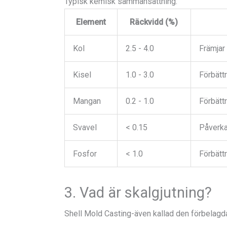
Typisk kemisk sammansättning:
Element
Räckvidd (%)
Kol
2.5 - 4.0
Främjar 
Kisel
1.0 - 3.0
Förbättra
Mangan
0.2 - 1.0
Förbätt
Svavel
< 0.15
Påverkar
Fosfor
< 1.0
Förbätt
3. Vad är skalgjutning?
Shell Mold Casting-även kallad den förbelagd