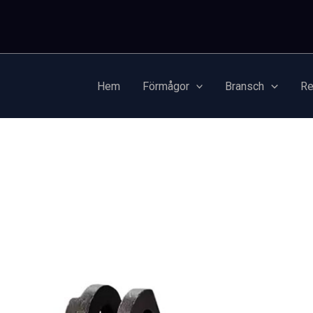
Hem
Förmågor
Bransch
Re