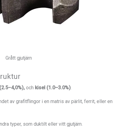
Grått gjutjärn
ruktur
 (2.5–4,0%),
och
kisel (1.0–3.0%)
.
t av grafitflingor i en matris av pärlit, ferrit, eller en
ndra typer, som duktilt eller vitt gjutjärn.