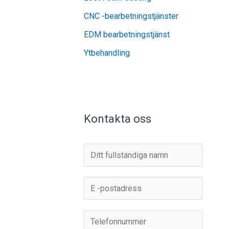
CNC -bearbetningstjänster
EDM bearbetningstjänst
Ytbehandling
Kontakta oss
N
a
m
E
n
-
*
p
T