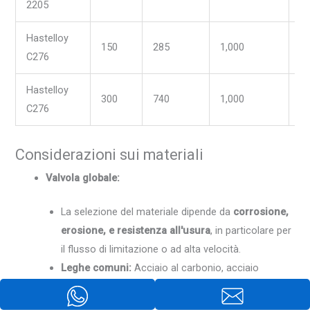
2205
Hastelloy
150
285
1,000
-2
C276
Hastelloy
300
740
1,000
-2
C276
Considerazioni sui materiali
Valvola globale:
La selezione del materiale dipende da
corrosione,
erosione, e resistenza all'usura
, in particolare per
il flusso di limitazione o ad alta velocità.
Leghe comuni:
Acciaio al carbonio, acciaio
inossidabile (304/316/316l), duplex, leghe di nichel
(Hastelloy, Monel) per sostanze chimiche