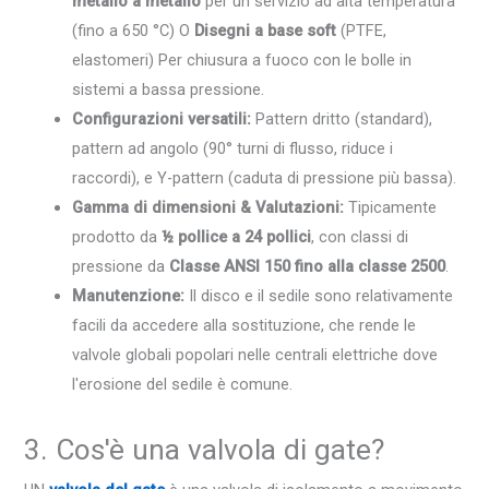
metallo a metallo
per un servizio ad alta temperatura
(fino a 650 °C) O
Disegni a base soft
(PTFE,
elastomeri) Per chiusura a fuoco con le bolle in
sistemi a bassa pressione.
Configurazioni versatili:
Pattern dritto (standard),
pattern ad angolo (90° turni di flusso, riduce i
raccordi), e Y-pattern (caduta di pressione più bassa).
Gamma di dimensioni & Valutazioni:
Tipicamente
prodotto da
½ pollice a 24 pollici
, con classi di
pressione da
Classe ANSI 150 fino alla classe 2500
.
Manutenzione:
Il disco e il sedile sono relativamente
facili da accedere alla sostituzione, che rende le
valvole globali popolari nelle centrali elettriche dove
l'erosione del sedile è comune.
3. Cos'è una valvola di gate?