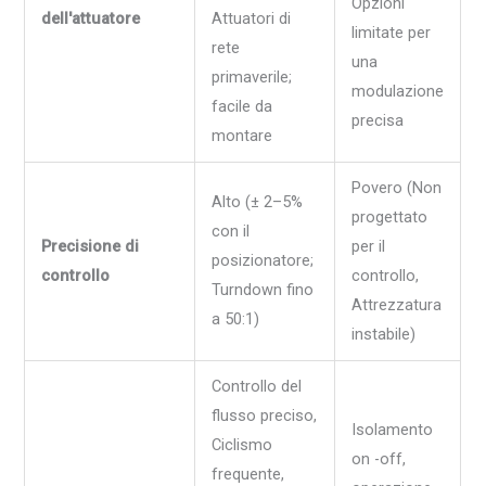
Opzioni
dell'attuatore
Attuatori di
limitate per
rete
una
primaverile;
modulazione
facile da
precisa
montare
Povero (Non
Alto (± 2–5%
progettato
con il
Precisione di
per il
posizionatore;
controllo
controllo,
Turndown fino
Attrezzatura
a 50:1)
instabile)
Controllo del
flusso preciso,
Isolamento
Ciclismo
on -off,
frequente,