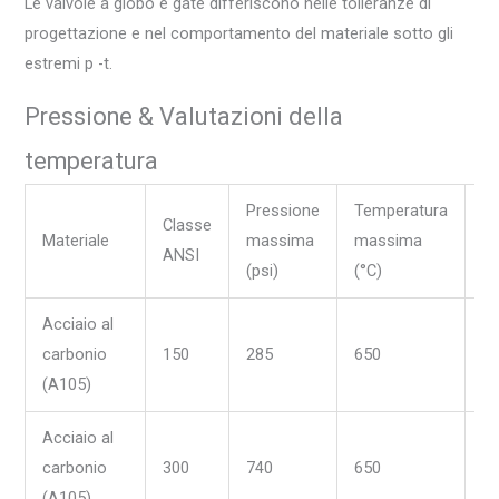
Le valvole a globo e gate differiscono nelle tolleranze di
progettazione e nel comportamento del materiale sotto gli
estremi p -t.
Pressione & Valutazioni della
temperatura
Pressione
Temperatura
M
Classe
Materiale
massima
massima
te
ANSI
(psi)
(°C)
(°
Acciaio al
carbonio
150
285
650
-2
(A105)
Acciaio al
carbonio
300
740
650
-2
(A105)