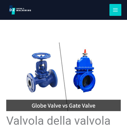
Vai
al
contenuto
Valvola della valvola