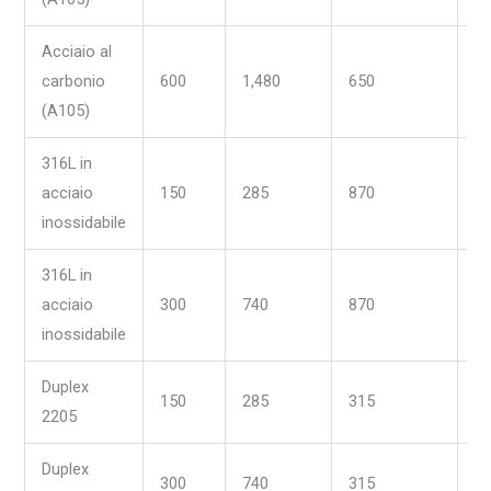
Acciaio al
carbonio
600
1,480
650
-2
(A105)
316L in
acciaio
150
285
870
-1
inossidabile
316L in
acciaio
300
740
870
-1
inossidabile
Duplex
150
285
315
-4
2205
Duplex
300
740
315
-4