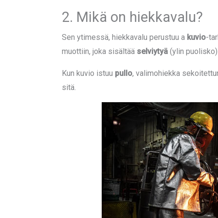
2. Mikä on hiekkavalu?
Sen ytimessä, hiekkavalu perustuu a
kuvio
-ta
muottiin, joka sisältää
selviytyä
(ylin puolisko)
Kun kuvio istuu
pullo
, valimohiekka sekoitettun
sitä.