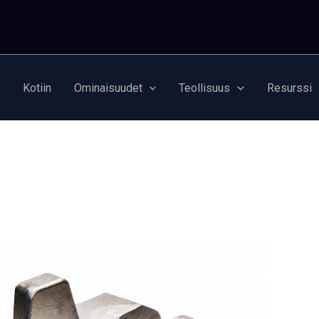
Kotiin
Ominaisuudet
Teollisuus
Resurssi