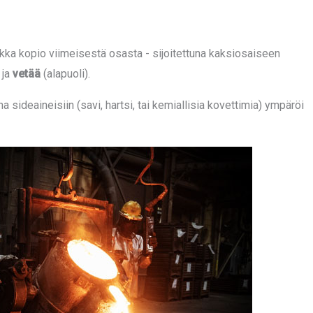
rkka kopio viimeisestä osasta - sijoitettuna kaksiosaiseen
 ja
vetää
(alapuoli).
a sideaineisiin (savi, hartsi, tai kemiallisia kovettimia) ympäröi