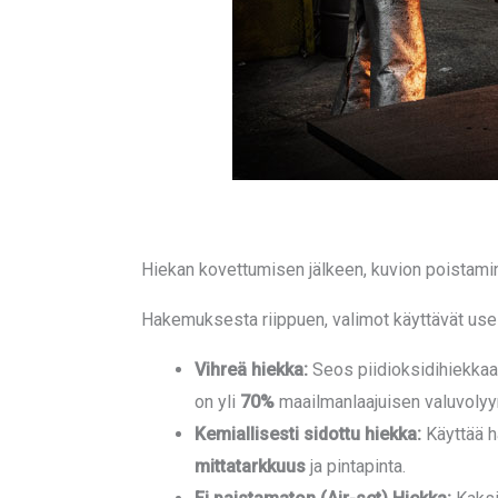
Hiekan kovettumisen jälkeen, kuvion poistamine
Hakemuksesta riippuen, valimot käyttävät usei
Vihreä hiekka:
Seos piidioksidihiekkaa, s
on yli
70%
maailmanlaajuisen valuvolyy
Kemiallisesti sidottu hiekka:
Käyttää h
mittatarkkuus
ja pintapinta.