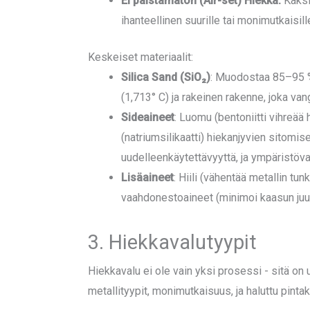
Ei paistamaton (Air-set) Hiekka:
Kaksi
ihanteellinen suurille tai monimutkaisille
Keskeiset materiaalit:
Silica Sand (SiO₂)
: Muodostaa 85–95 %
(1,713° C) ja rakeinen rakenne, joka va
Sideaineet
: Luomu (bentoniitti vihreää
(natriumsilikaatti) hiekanjyvien sitomis
uudelleenkäytettävyyttä, ja ympäristöva
Lisäaineet
: Hiili (vähentää metallin tu
vaahdonestoaineet (minimoi kaasun juu
3. Hiekkavalutyypit
Hiekkavalu ei ole vain yksi prosessi - sitä on 
metallityypit, monimutkaisuus, ja haluttu pintak