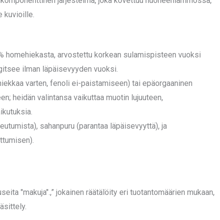
komponenttinen järjestelmä, joka kovettuu huoneenlämmössä,
 kuvioille.
 homehiekasta, arvostettu korkean sulamispisteen vuoksi
ngitsee ilman läpäisevyyden vuoksi.
 hiekkaa varten, fenoli ei-paistamiseen) tai epäorgaaninen
een; heidän valintansa vaikuttaa muotin lujuuteen,
ikutuksia.
nkeutumista), sahanpuru (parantaa läpäisevyyttä), ja
ttumisen).
useita "makuja".,” jokainen räätälöity eri tuotantomäärien mukaan,
äsittely.