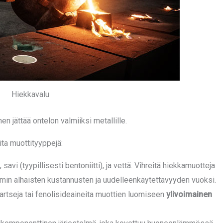
Hiekkavalu
n jättää ontelon valmiiksi metallille.
ta muottityyppejä:
avi (tyypillisesti bentoniitti), ja vettä. Vihreitä hiekkamuotteja
min alhaisten kustannusten ja uudelleenkäytettävyyden vuoksi.
artseja tai fenolisideaineita muottien luomiseen
ylivoimainen