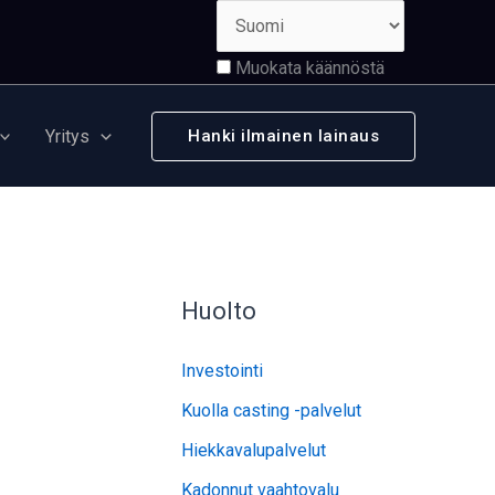
Muokata käännöstä
Yritys
Hanki ilmainen lainaus
Huolto
Investointi
Kuolla casting -palvelut
Hiekkavalupalvelut
Kadonnut vaahtovalu