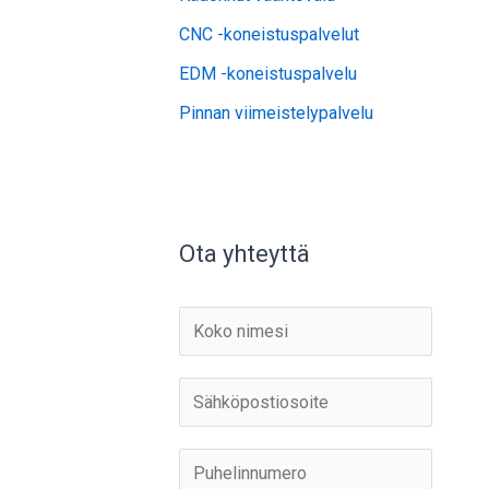
CNC -koneistuspalvelut
EDM -koneistuspalvelu
Pinnan viimeistelypalvelu
Ota yhteyttä
N
i
m
S
i
ä
*
h
P