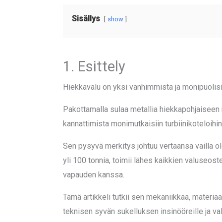
Sisällys
show
1. Esittely
Hiekkavalu on yksi vanhimmista ja monipuoli
Pakottamalla sulaa metallia hiekkapohjaiseen m
kannattimista monimutkaisiin turbiinikoteloihin
Sen pysyvä merkitys johtuu vertaansa vailla 
yli 100 tonnia, toimii lähes kaikkien valuseos
vapauden kanssa.
Tämä artikkeli tutkii sen mekaniikkaa, materiaa
teknisen syvän sukelluksen insinööreille ja valm