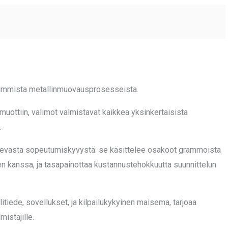
simmista metallinmuovausprosesseista.
uottiin, valimot valmistavat kaikkea yksinkertaisista
.
olevasta sopeutumiskyvystä: se käsittelee osakoot grammoista
ten kanssa, ja tasapainottaa kustannustehokkuutta suunnittelun
litiede, sovellukset, ja kilpailukykyinen maisema, tarjoaa
istajille.