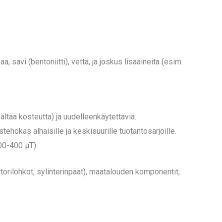
, savi (bentoniitti), vettä, ja joskus lisäaineita (esim.
ältää kosteutta) ja uudelleenkäytettäviä.
ehokas alhaisille ja keskisuurille tuotantosarjoille.
00-400 µT).
orilohkot, sylinterinpäät), maatalouden komponentit,