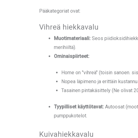
Pääkategoriat ovat:
Vihreä hiekkavalu
Muotimateriaali:
Seos piidioksidihiekkaa
merihiiltä).
Ominaispiirteet:
Home on "vihreä" (toisin sanoen. sis
Nopea läpimeno ja erittäin kustannust
Tasainen pintakäsittely (Ne olivat 2
Tyypilliset käyttötavat:
Autoosat (moott
pumppukotelot.
Kuivahiekkavalu