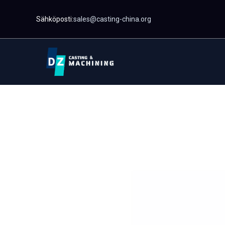
Siirrä
Sähköposti:
sales@casting-china.org
sisältöön