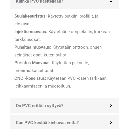
Kuinka PVC käsitellään?
Suulakepuristus:
Käytetty putkiin, profiilit, ja
elokuvat.
Injektiomuovaus:
Käytetään kompleksiin, korkean
tarkkuusosat.
Puhaltaa muovaus:
Käytetään onttoon, ohuen
seinäiset osat, kuten pullot.
Puristus
Muovaus:
Käytetään paksulle,
monimutkaiset osat.
CNC -koneistus:
Käytetään PVC -osien tarkkaan
leikkaamiseen ja muotoiluun.
On PVC erittäin syttyvä?
Can PVC kestää kiehuvaa vettä?