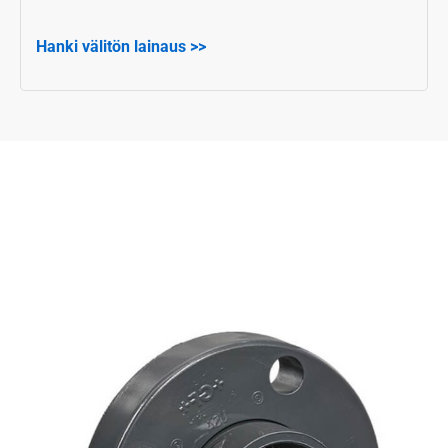
Hanki välitön lainaus >>