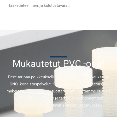
lääketieteellinen, ja kulutustavarat.
Mukautetut PVC -osat
Deze tarjoaa poikkeukselliset PVC -injektiomuovaukset ja
CNC -koneistuspalvelut, Keskittyminen korkealaatuisten
mukautettujen PVC-osien tuottamiseen. Käytämme erilaisia
PVC -luokkia kestävien ja tarkkojen komponenttien
luomiseksi, jotka täyttävät erityiset vaatimuksesi.