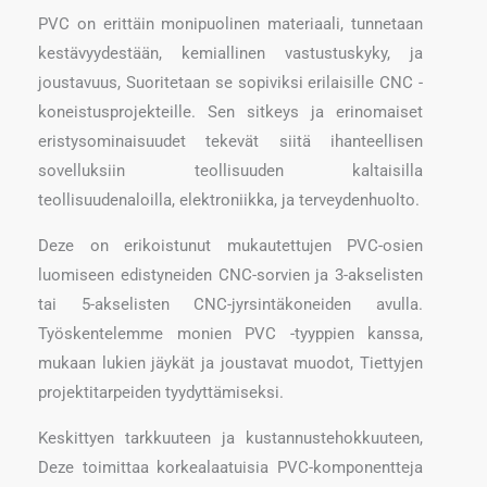
PVC on erittäin monipuolinen materiaali, tunnetaan
kestävyydestään, kemiallinen vastustuskyky, ja
joustavuus, Suoritetaan se sopiviksi erilaisille CNC -
koneistusprojekteille. Sen sitkeys ja erinomaiset
eristysominaisuudet tekevät siitä ihanteellisen
sovelluksiin teollisuuden kaltaisilla
teollisuudenaloilla, elektroniikka, ja terveydenhuolto.
Deze on erikoistunut mukautettujen PVC-osien
luomiseen edistyneiden CNC-sorvien ja 3-akselisten
tai 5-akselisten CNC-jyrsintäkoneiden avulla.
Työskentelemme monien PVC -tyyppien kanssa,
mukaan lukien jäykät ja joustavat muodot, Tiettyjen
projektitarpeiden tyydyttämiseksi.
Keskittyen tarkkuuteen ja kustannustehokkuuteen,
Deze toimittaa korkealaatuisia PVC-komponentteja