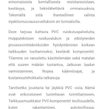
erinomaisesta kemiallisesta resistanssistaan,
kestävyys, ja liekinlähettäviä ominaisuuksia,
Tekemällä siitä ihanteellinen valinta
injektiomuovaussovelluksiin eri toimialoilla.
Deze tarjoaa kattavia PVC -ruiskutuspalveluita,
Huipputeknisen ruiskuvalukon ja edistyneiden
prosessointitekniikoiden hyödyntäminen korkean
tarkkuuden tuottamiseksi, kestävät komponentit.
Tilamme on varustettu käsittelemään sekä matalan
että suuren määrän tuotantoa, Jatkuvan laadun
varmistaminen, Nopea käännösajat, ja
kustannustehokkaita ratkaisuja.
Tarvitsetko joustavia tai jäykkiä PVC -osia, Nämä
ovat erikoistuneet luotettavan toimittamiseen,
Tarkkuusmuokkatut PVC-komponentit teollisuudelle,
kuten rakentaminen, autoteollisuus,