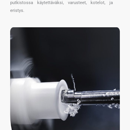
putkistossa käytettäväksi, varusteet, kotelot, ja
eristys.