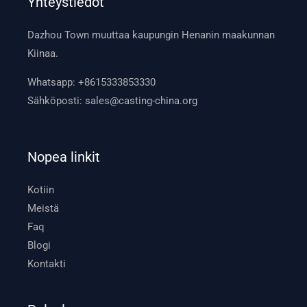
Yhteystiedot
Dazhou Town muuttaa kaupungin Henanin maakunnan
Kiinaa.
Whatsapp:
+8615333853330
Sähköposti:
sales@casting-china.org
Nopea linkit
Kotiin
Meistä
Faq
Blogi
Kontakti