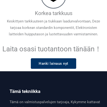
Korkea tarkkuus
Keskittyen tarkkuuteen ja tiukkaan laadunvalvontaan, Deze
tarjoaa korkean standardin komponentit, Elektronisten
laitteiden huipputason ja luotettavuuden varmistaminen.
Laita osasi tuotantoon tänään！
Hanki lainaus nyt
Tämä tekniikka
Tämä on valmistuspalvelujen tarjoaja, Kykymme kattavat