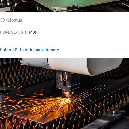
3D tulostus
FDM, SLA, Sls,
MJF.
Katso 3D -tulostuspalvelumme