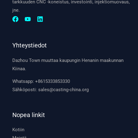
tarkkuuden CNC -koneistus, investointi, injektiomuovaus,
jne.
Yhteystiedot
Dazhou Town muuttaa kaupungin Henanin maakunnan
Kiinaa.
Whatsapp:
+8615333853330
Sähköposti:
sales@casting-china.org
Nopea linkit
Kotiin
Meistä