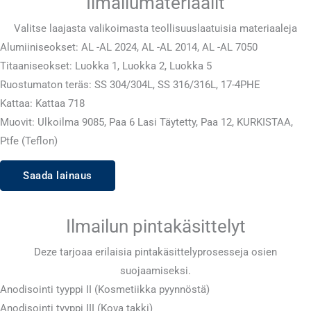
Ilmailumateriaalit
Valitse laajasta valikoimasta teollisuuslaatuisia materiaaleja
Alumiiniseokset: AL -AL 2024, AL -AL 2014, AL -AL 7050
Titaaniseokset: Luokka 1, Luokka 2, Luokka 5
Ruostumaton teräs: SS 304/304L, SS 316/316L, 17-4PHE
Kattaa: Kattaa 718
Muovit: Ulkoilma 9085, Paa 6 Lasi Täytetty, Paa 12, KURKISTAA,
Ptfe (Teflon)
Saada lainaus
Ilmailun pintakäsittelyt
Deze tarjoaa erilaisia ​​pintakäsittelyprosesseja osien
suojaamiseksi.
Anodisointi tyyppi II (Kosmetiikka pyynnöstä)
Anodisointi tyyppi III (Kova takki)