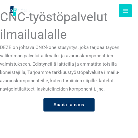
Siirrä
sisältöön
CNC-työstöpalvelut
ilmailualalle
DEZE on johtava CNC-koneistusyritys, joka tarjoaa täyden
valikoiman palveluita ilmailu- ja avaruuskomponenttien
valmistukseen. Edistyneillä laitteilla ja ammattitaitoisilla
koneistajilla, Tarjoamme tarkkuustyöstöpalveluita ilmailu-
avaruuskomponenteille, kuten turbiinien siipille, kotelot,
navigointilaitteet, laskutelineiden komponentit, jne.
Saada lainaus