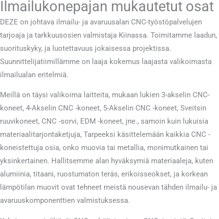
Ilmailukonepajan mukautetut osat
DEZE on johtava ilmailu- ja avaruusalan CNC-työstöpalvelujen
tarjoaja ja tarkkuusosien valmistaja Kiinassa. Toimitamme laadun,
suorituskyky, ja luotettavuus jokaisessa projektissa.
Suunnittelijatiimillämme on laaja kokemus laajasta valikoimasta
ilmailualan eritelmiä.
Meillä on täysi valikoima laitteita, mukaan lukien 3-akselin CNC-
koneet, 4-Akselin CNC -koneet, 5-Akselin CNC -koneet, Sveitsin
ruuvikoneet, CNC -sorvi, EDM -koneet, jne., samoin kuin lukuisia
materiaalitarjontaketjuja, Tarpeeksi käsittelemään kaikkia CNC -
koneistettuja osia, onko muovia tai metallia, monimutkainen tai
yksinkertainen. Hallitsemme alan hyväksymiä materiaaleja, kuten
alumiinia, titaani, ruostumaton teräs, erikoisseokset, ja korkean
lämpötilan muovit ovat tehneet meistä nousevan tähden ilmailu- ja
avaruuskomponenttien valmistuksessa.