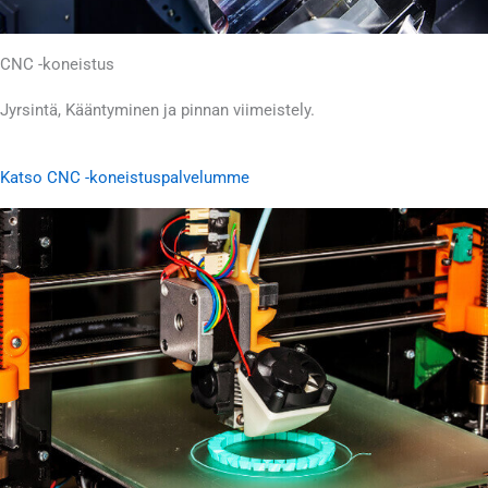
CNC -koneistus
Jyrsintä, Kääntyminen ja pinnan viimeistely.
Katso CNC -koneistuspalvelumme