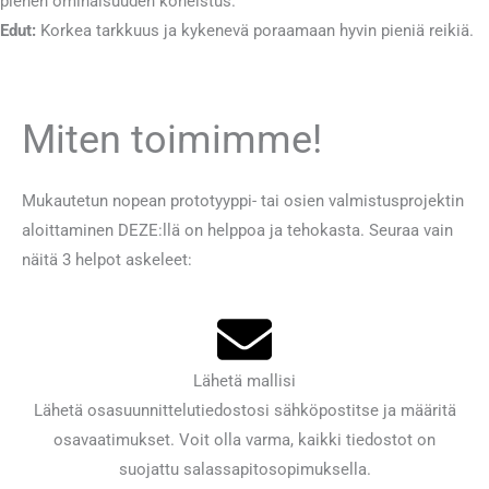
pienen ominaisuuden koneistus.
Edut:
Korkea tarkkuus ja kykenevä poraamaan hyvin pieniä reikiä.
Miten toimimme!
Mukautetun nopean prototyyppi- tai osien valmistusprojektin
aloittaminen DEZE:llä on helppoa ja tehokasta. Seuraa vain
näitä 3 helpot askeleet:
Lähetä mallisi
Lähetä osasuunnittelutiedostosi sähköpostitse ja määritä
osavaatimukset. Voit olla varma, kaikki tiedostot on
suojattu salassapitosopimuksella.