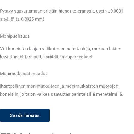
Pystyy saavuttamaan erittäin hienot toleranssit, usein ±0,0001
sisällä″ (± 0,0025 mm).
Monipuolisuus
Voi koneistaa laajan valikoiman materiaaleja, mukaan lukien
kovettuneet teräkset, karbidit, ja superseokset.
Monimutkaiset muodot
Ihanteellinen monimutkaisten ja monimutkaisten muotojen
koneisiin, joita on vaikea saavuttaa perinteisillä menetelmillä.
Saada lainaus