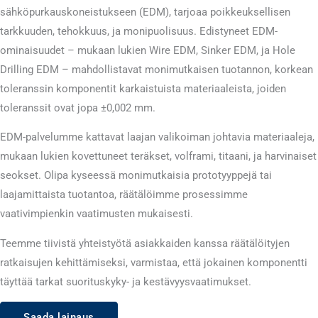
sähköpurkauskoneistukseen (EDM), tarjoaa poikkeuksellisen
tarkkuuden, tehokkuus, ja monipuolisuus. Edistyneet EDM-
ominaisuudet – mukaan lukien Wire EDM, Sinker EDM, ja Hole
Drilling EDM – mahdollistavat monimutkaisen tuotannon, korkean
toleranssin komponentit karkaistuista materiaaleista, joiden
toleranssit ovat jopa ±0,002 mm.
EDM-palvelumme kattavat laajan valikoiman johtavia materiaaleja,
mukaan lukien kovettuneet teräkset, volframi, titaani, ja harvinaiset
seokset. Olipa kyseessä monimutkaisia ​​prototyyppejä tai
laajamittaista tuotantoa, räätälöimme prosessimme
vaativimpienkin vaatimusten mukaisesti.
Teemme tiivistä yhteistyötä asiakkaiden kanssa räätälöityjen
ratkaisujen kehittämiseksi, varmistaa, että jokainen komponentti
täyttää tarkat suorituskyky- ja kestävyysvaatimukset.
Saada lainaus