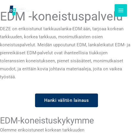
Siirrä
sisältöön
EDM -koneistuspalvelu
DEZE on erikoistunut tarkkuuslanka-EDM:ään, tarjoaa korkean
tarkkuuden, korkea tarkkuus, monimutkaisten osien
koneistuspalvelut. Meidän uppoutunut EDM, lankaleikatut EDM- ja
pienreikäiset EDM-palvelut ovat ihanteellisia tiukkojen
toleranssien koneistukseen, pienet sisäsäteet, monimutkaiset
muodot, ja erittäin kovia johtavia materiaaleja, joita on vaikea
työstää.
Hanki välitön lainaus
EDM-koneistuskykymme
Olemme erikoistuneet korkean tarkkuuden