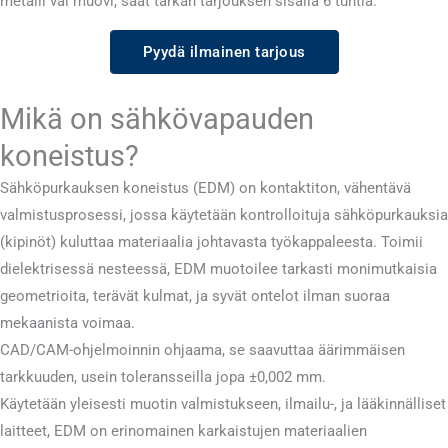
metalli vai muovi, saat tarkan tarjouksen sisällä 6 tuntia.
Pyydä ilmainen tarjous
Mikä on sähkövapauden
koneistus?
Sähköpurkauksen koneistus (EDM) on kontaktiton, vähentävä
valmistusprosessi, jossa käytetään kontrolloituja sähköpurkauksia
(kipinöt) kuluttaa materiaalia johtavasta työkappaleesta. Toimii
dielektrisessä nesteessä, EDM muotoilee tarkasti monimutkaisia ​​
geometrioita, terävät kulmat, ja syvät ontelot ilman suoraa
mekaanista voimaa.
CAD/CAM-ohjelmoinnin ohjaama, se saavuttaa äärimmäisen
tarkkuuden, usein toleransseilla jopa ±0,002 mm.
Käytetään yleisesti muotin valmistukseen, ilmailu-, ja lääkinnälliset
laitteet, EDM on erinomainen karkaistujen materiaalien