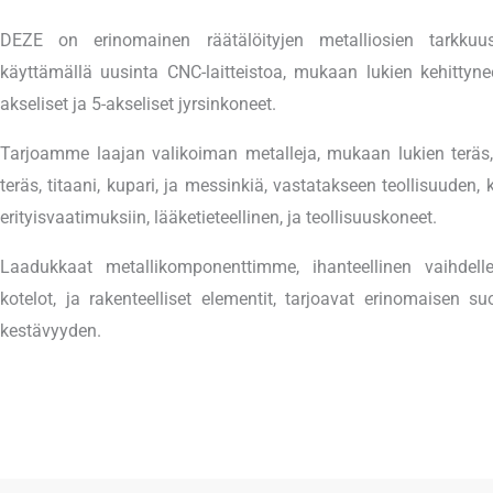
DEZE on erinomainen räätälöityjen metalliosien tarkkuus
käyttämällä uusinta CNC-laitteistoa, mukaan lukien kehittynee
akseliset ja 5-akseliset jyrsinkoneet.
Tarjoamme laajan valikoiman metalleja, mukaan lukien teräs
teräs, titaani, kupari, ja messinkiä, vastatakseen teollisuuden, 
erityisvaatimuksiin, lääketieteellinen, ja teollisuuskoneet.
Laadukkaat metallikomponenttimme, ihanteellinen vaihdelle, 
kotelot, ja rakenteelliset elementit, tarjoavat erinomaisen su
kestävyyden.