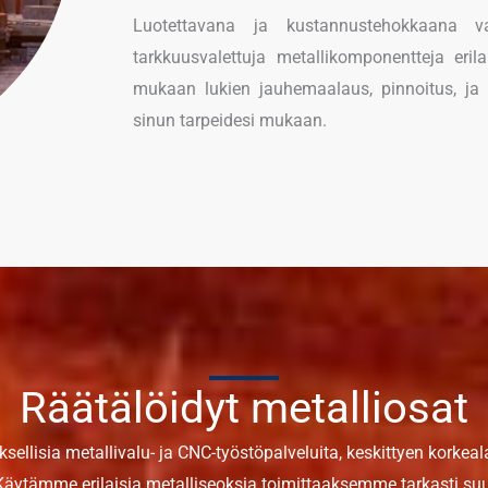
Luotettavana ja kustannustehokkaana va
tarkkuusvalettuja metallikomponentteja erilai
mukaan lukien jauhemaalaus, pinnoitus, ja lä
sinun tarpeidesi mukaan.
Räätälöidyt metalliosat
ellisia metallivalu- ja CNC-työstöpalveluita, keskittyen korkeal
Käytämme erilaisia ​​metalliseoksia toimittaaksemme tarkasti su