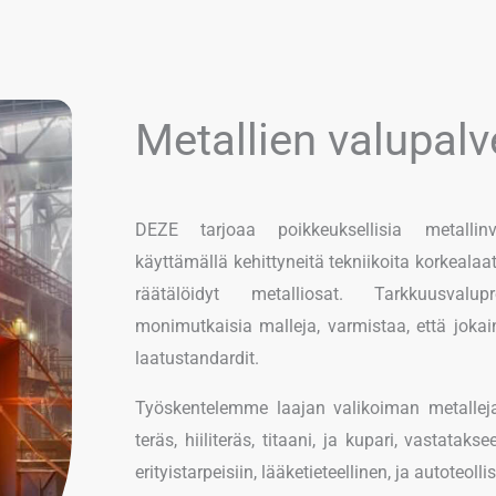
Metallien valupalv
DEZE tarjoaa poikkeuksellisia metallinva
käyttämällä kehittyneitä tekniikoita korkealaa
räätälöidyt metalliosat. Tarkkuusval
monimutkaisia ​​​​malleja, varmistaa, että jok
laatustandardit.
Työskentelemme laajan valikoiman metallej
teräs, hiiliteräs, titaani, ja kupari, vastataks
erityistarpeisiin, lääketieteellinen, ja autoteolli