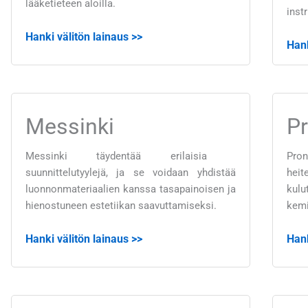
lääketieteen aloilla.
inst
Hanki välitön lainaus >>
Hank
Messinki
P
Messinki täydentää erilaisia ​​
Pron
suunnittelutyylejä, ja se voidaan yhdistää
hei
luonnonmateriaalien kanssa tasapainoisen ja
kulu
hienostuneen estetiikan saavuttamiseksi.
kemi
Hanki välitön lainaus >>
Hank