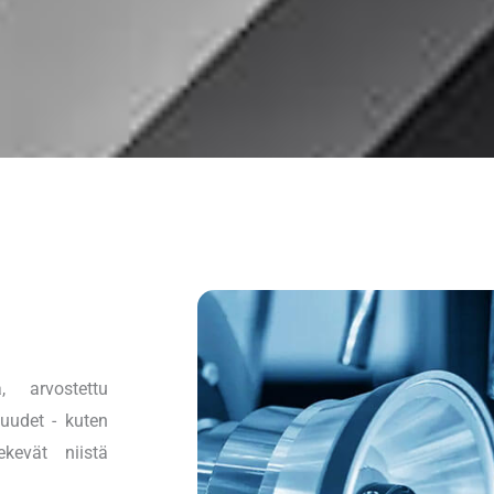
, arvostettu
uudet - kuten
ekevät niistä