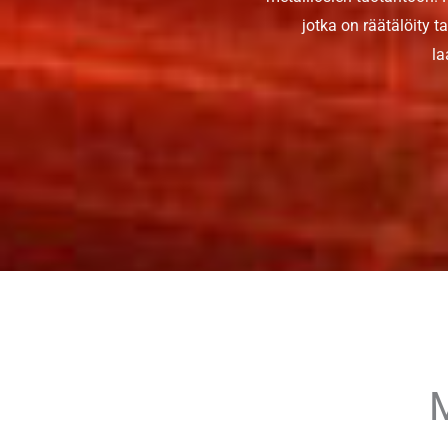
jotka on räätälöity 
la
M