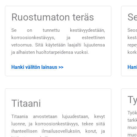
Ruostumaton teräs
S
Se on tunnettu kestävyydestään,
Seos
korroosionkestävyys, ja esteettinen
kes
vetoomus. Sitä käytetään laajalti lujuutensa
rep
ja alhaisten huoltotarpeidensa vuoksi.
kork
Hanki välitön lainaus >>
Hank
Ty
Titaani
Ty
Titaania arvostetaan lujuudestaan, kevyt
tark
luonne, ja korroosionkestävyys, tekee siitä
muo
ihanteellisen ilmailusovelluksiin, korut, ja
muo