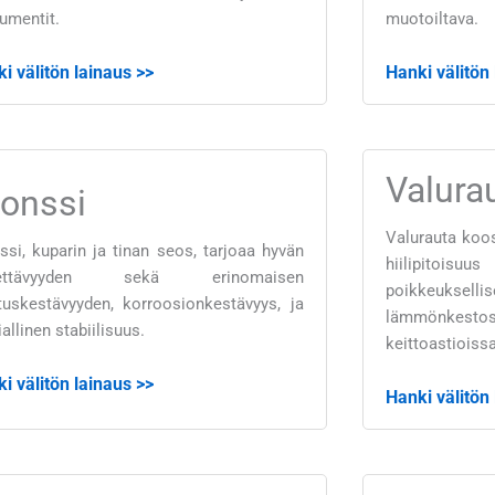
rumentit.
muotoiltava.
i välitön lainaus >>
Hanki välitön
Valura
ronssi
Valurauta koos
ssi, kuparin ja tinan seos, tarjoaa hyvän
hiilipitoisu
tettävyyden sekä erinomaisen
poikkeuksel
tuskestävyyden, korroosionkestävyys, ja
lämmönkestost
allinen stabiilisuus.
keittoastioissa
i välitön lainaus >>
Hanki välitön