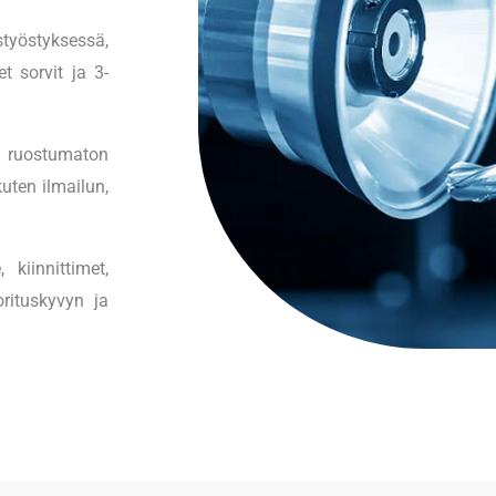
työstyksessä,
t sorvit ja 3-
, ruostumaton
kuten ilmailun,
kiinnittimet,
orituskyvyn ja