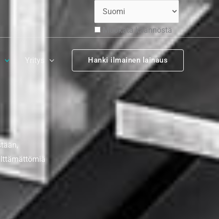
Muokata käännöstä
Yritys
Hanki ilmainen lainaus
stään,
välttämättömiä