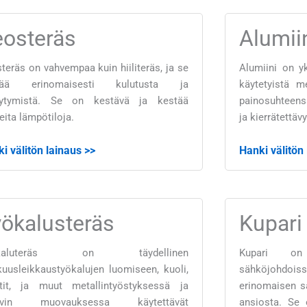
eosteräs
Alumii
teräs on vahvempaa kuin hiiliteräs, ja se
Alumiini on y
tää erinomaisesti kulutusta ja
käytetyistä m
eytymistä. Se on kestävä ja kestää
painosuhteens
eita lämpötiloja.
ja kierrätettävy
i välitön lainaus >>
Hanki välitön
ökalusteräs
Kupari
ökaluteräs on täydellinen
Kupari on 
kuusleikkaustyökalujen luomiseen, kuoli,
sähköjohdoi
tit, ja muut metallintyöstyksessä ja
erinomaisen 
vin muovauksessa käytettävät
ansiosta. Se