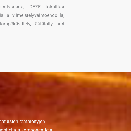
lmistajana, DEZE toimittaa
silla viimeistelyvaihtoehdoilla,
mpökäsittely, räätälöity juuri
aatuisten räätälöityjen
unniteltuja komponentteja,