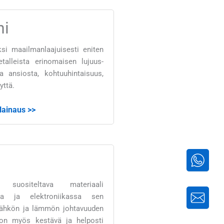
ni
ksi maailmanlaajuisesti eniten
etalleista erinomaisen lujuus-
a ansiosta, kohtuuhintaisuus,
yttä.
 lainaus >>
suositeltava materiaali
ssa ja elektroniikassa sen
sähkön ja lämmön johtavuuden
 on myös kestävä ja helposti