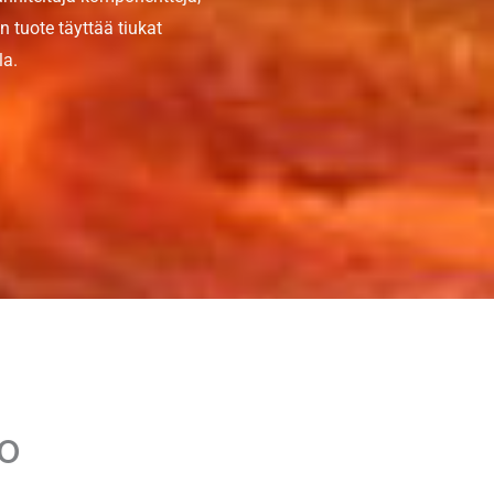
 tuote täyttää tiukat
la.
lo