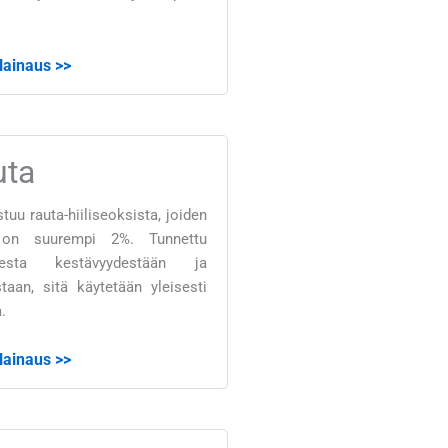
 lainaus >>
uta
tuu rauta-hiiliseoksista, joiden
us on suurempi 2%. Tunnettu
lisesta kestävyydestään ja
aan, sitä käytetään yleisesti
.
 lainaus >>