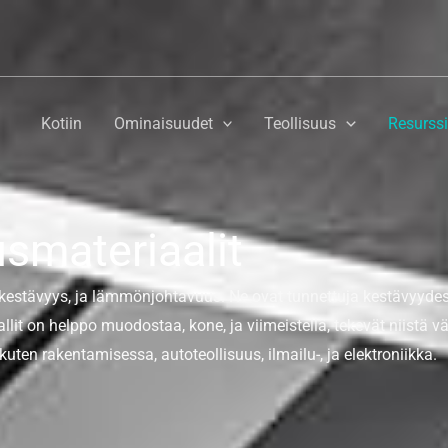
Kotiin
Ominaisuudet
Teollisuus
Resurssi
smateriaalit
n kestävyys, ja lämmönjohtavuus. Ne ovat tunnettuja kestävyyde
llit on helppo muodostaa, kone, ja viimeistellä, tekevät niistä 
 kuten rakentamisessa, autoteollisuus, ilmailu-, ja elektroniikka.