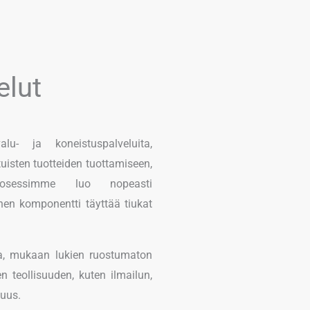
elut
lu- ja koneistuspalveluita,
tuisten tuotteiden tuottamiseen,
uprosessimme luo nopeasti
ainen komponentti täyttää tiukat
a, mukaan lukien ruostumaton
een teollisuuden, kuten ilmailun,
suus.