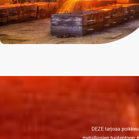
DEZE tarjoaa poikkeuks
metalliosien tuotantoon. 