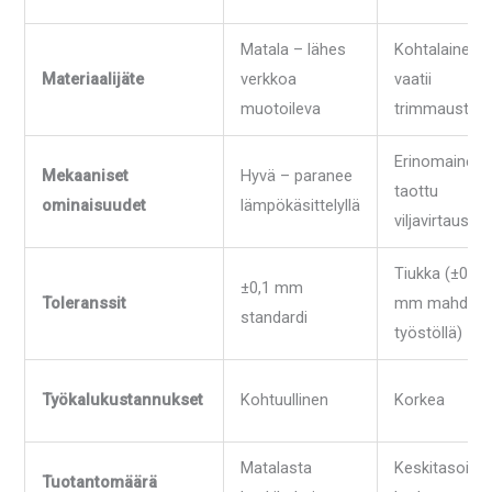
Matala – lähes
Kohtalainen 
Materiaalijäte
verkkoa
vaatii
muotoileva
trimmausta
Erinomainen 
Mekaaniset
Hyvä – paranee
taottu
ominaisuudet
lämpökäsittelyllä
viljavirtaus
Tiukka (±0,05
±0,1 mm
Toleranssit
mm mahdolli
standardi
työstöllä)
Työkalukustannukset
Kohtuullinen
Korkea
Matalasta
Keskitasoist
Tuotantomäärä