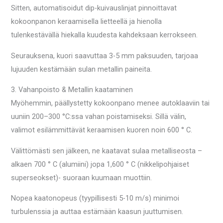
Sitten, automatisoidut dip-kuivauslinjat pinnoittavat
kokoonpanon keraamisella lietteellä ja hienolla
tulenkestävällä hiekalla kuudesta kahdeksaan kerrokseen.
Seurauksena, kuori saavuttaa 3-5 mm paksuuden, tarjoaa
lujuuden kestämään sulan metallin paineita.
3. Vahanpoisto & Metallin kaataminen
Myöhemmin, päällystetty kokoonpano menee autoklaaviin tai
uuniin 200–300 °C:ssa vahan poistamiseksi. Sillä välin,
valimot esilämmittävät keraamisen kuoren noin 600 ° C.
Välittömästi sen jälkeen, ne kaatavat sulaa metalliseosta –
alkaen 700 ° C (alumiini) jopa 1,600 ° C (nikkelipohjaiset
superseokset)- suoraan kuumaan muottiin.
Nopea kaatonopeus (tyypillisesti 5-10 m/s) minimoi
turbulenssia ja auttaa estämään kaasun juuttumisen.