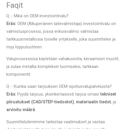
Faqit
Q -: Mikä on OEM-investointivalu?
Eräs:
OEM (Alkuperäinen laitevalmistaja) investointivalu on
valmistusprosessi, jossa erikoisvalimo valmistaa
tarkkuusmetalliosia toiselle yritykselle, joka suunnittelee ja
myy lopputuotteen.
Valuprosessissa käytetään vahakuvioita, keraamiset muotit,
ja sulaa metallia kompleksin luomiseksi, tarkkaan
komponentit.
Q -: Kuinka saan tarjouksen OEM-sijoitusvalupalveluista?
Eräs:
Pyydä tarjous, yksinkertaisesti tarjoa omasi
tekniset
piirustukset (CAD/STEP-tiedostot)
,
materiaalin tiedot
, ja
arvioitu määrä
.
Suunnittelutiimimme tarkistaa vaatimukset ja vastaa