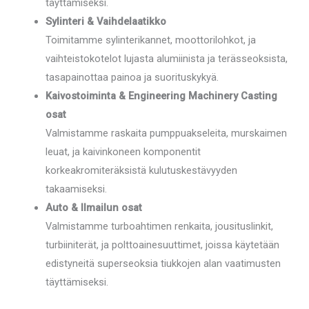
täyttämiseksi.
Sylinteri & Vaihdelaatikko
Toimitamme sylinterikannet, moottorilohkot, ja
vaihteistokotelot lujasta alumiinista ja terässeoksista,
tasapainottaa painoa ja suorituskykyä.
Kaivostoiminta & Engineering Machinery Casting
osat
Valmistamme raskaita pumppuakseleita, murskaimen
leuat, ja kaivinkoneen komponentit
korkeakromiteräksistä kulutuskestävyyden
takaamiseksi.
Auto & Ilmailun osat
Valmistamme turboahtimen renkaita, jousituslinkit,
turbiiniterät, ja polttoainesuuttimet, joissa käytetään
edistyneitä superseoksia tiukkojen alan vaatimusten
täyttämiseksi.