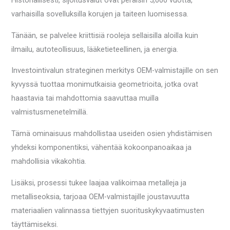
Historiallisesti, sijoitusvalut ovat peräisin 5,000 vuotta,
varhaisilla sovelluksilla korujen ja taiteen luomisessa.
Tänään, se palvelee kriittisiä rooleja sellaisilla aloilla kuin
ilmailu, autoteollisuus, lääketieteellinen, ja energia.
Investointivalun strateginen merkitys OEM-valmistajille on sen
kyvyssä tuottaa monimutkaisia ​​geometrioita, jotka ovat
haastavia tai mahdottomia saavuttaa muilla
valmistusmenetelmillä.
Tämä ominaisuus mahdollistaa useiden osien yhdistämisen
yhdeksi komponentiksi, vähentää kokoonpanoaikaa ja
mahdollisia vikakohtia.
Lisäksi, prosessi tukee laajaa valikoimaa metalleja ja
metalliseoksia, tarjoaa OEM-valmistajille joustavuutta
materiaalien valinnassa tiettyjen suorituskykyvaatimusten
täyttämiseksi.