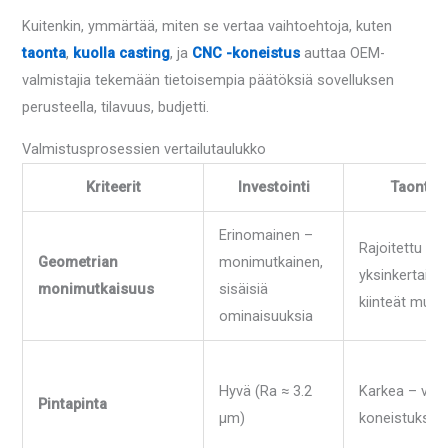
Kuitenkin, ymmärtää, miten se vertaa vaihtoehtoja, kuten
taonta
,
kuolla casting
, ja
CNC -koneistus
auttaa OEM-
valmistajia tekemään tietoisempia päätöksiä sovelluksen
perusteella, tilavuus, budjetti.
Valmistusprosessien vertailutaulukko
Kriteerit
Investointi
Taonta
Erinomainen –
Rajoitettu –
Geometrian
monimutkainen,
yksinkertaine
monimutkaisuus
sisäisiä
kiinteät muo
ominaisuuksia
Hyvä (Ra ≈ 3.2
Karkea – vaat
Pintapinta
µm)
koneistuksen