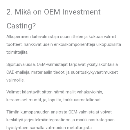
2. Mikä on OEM Investment
Casting?
Alkuperäinen laitevalmistaja suunnittelee ja kokoaa valmiit
tuotteet, hankkivat usein erikoiskomponentteja ulkopuolisilta
toimittajilta.
Sijoitusvalussa, OEM-valmistajat tarjoavat yksityiskohtaisia ​​
CAD-malleja, materiaalin tiedot, ja suorituskykyvaatimukset
valimoille.
Valimot kääntävät sitten nämä mallit vahakuvioihin,
keraamiset muotit, ja, lopulta, tarkkuusmetalliosat.
Tämän kumppanuuden ansiosta OEM-valmistajat voivat
keskittyä järjestelmäintegraatioon ja markkinastrategiaan
hyödyntäen samalla valimoiden metallurgista