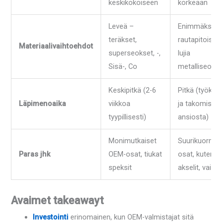
keskikokoiseen
korkeaan
Leveä –
Enimmäksee
teräkset,
rautapitoisia 
Materiaalivaihtoehdot
superseokset, -,
lujia
Sisä-, Co
metalliseoksi
Keskipitkä (2-6
Pitkä (työkalu
Läpimenoaika
viikkoa
ja takomisen
tyypillisesti)
ansiosta)
Monimutkaiset
Suurikuormite
Paras jhk
OEM-osat, tiukat
osat, kuten
speksit
akselit, vaihd
Avaimet takeawayt
Investointi
erinomainen, kun OEM-valmistajat sitä