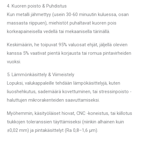
4. Kuoren poisto & Puhdistus
Kun metalli jähmettyy (usein 30-60 minuutin kuluessa, osan
massasta riippuen), miehistöt puhaltavat kuoren pois
korkeapaineisella vedellä tai mekaanisella tärinällä.
Keskimäärin, he toipuvat 95% valuosat ehjät, jäljellä olevien
kanssa 5% vaativat pientä korjausta tai romua pintavirheiden
vuoksi.
5. Lämmönkäsittely & Viimeistely
Lopuksi, valukappaleille tehdään lämpökäsittelyjä, kuten
liuoshehkutus, sademäärä kovettuminen, tai stressinpoisto -
haluttujen mikrorakenteiden saavuttamiseksi.
Myöhemmin, käsityöläiset hiovat, CNC -koneistus, tai kiillotus
tiukkojen toleranssien täyttämiseksi (niinkin alhainen kuin
±0,02 mm) ja pintakäsittelyt (Ra 0,8–1,6 µm).