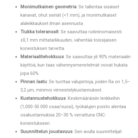
Monimutkainen geometria
: Se tallentaa sisäiset
kanavat, ohut seinät (<1 mm), ja monimutkaiset
alaleikkaukset ilman asennusta.
Tiukka toleranssit
: Se saavuttaa rutiininomaisesti
±0,1 mm mittatarkkuuden, vähentää toissijaisen
koneistuksen tarvetta.
Materiaalitehokkuus
: Se saavuttaa yli 90% materiaalin
käyttöä, kun taas vähennysmenetelmät voivat hukata
jopa 60%.
Pinnan laatu
: Se tuottaa valupintoja, joiden Ra on 1,5–
3,2 µm, minimoi viimeistelykustannukset.
Kustannustehokkuus
: Keskimääräisiin lenkkeihin
(1,000-50 000 osaa/vuosi), työkalujen poisto alentaa
osakustannuksia 20–30 % verrattuna CNC-
koneistukseen.
Suunnittelun joustavuus
: Sen avulla suunnittelijat