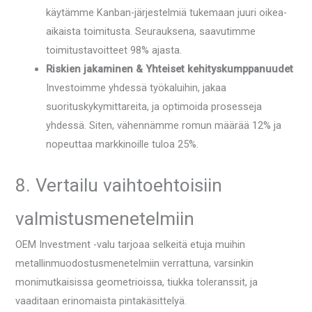
käytämme Kanban-järjestelmiä tukemaan juuri oikea-
aikaista toimitusta. Seurauksena, saavutimme
toimitustavoitteet 98% ajasta.
Riskien jakaminen & Yhteiset kehityskumppanuudet
Investoimme yhdessä työkaluihin, jakaa
suorituskykymittareita, ja optimoida prosesseja
yhdessä. Siten, vähennämme romun määrää 12% ja
nopeuttaa markkinoille tuloa 25%.
8. Vertailu vaihtoehtoisiin
valmistusmenetelmiin
OEM Investment -valu tarjoaa selkeitä etuja muihin
metallinmuodostusmenetelmiin verrattuna, varsinkin
monimutkaisissa geometrioissa, tiukka toleranssit, ja
vaaditaan erinomaista pintakäsittelyä.