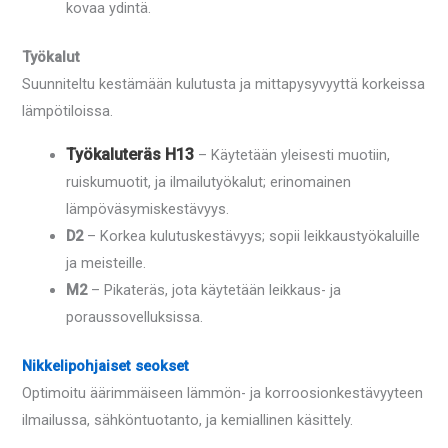
kovaa ydintä.
Työkalut
Suunniteltu kestämään kulutusta ja mittapysyvyyttä korkeissa
lämpötiloissa.
Työkaluteräs H13
– Käytetään yleisesti muotiin,
ruiskumuotit, ja ilmailutyökalut; erinomainen
lämpöväsymiskestävyys.
D2
– Korkea kulutuskestävyys; sopii leikkaustyökaluille
ja meisteille.
M2
– Pikateräs, jota käytetään leikkaus- ja
poraussovelluksissa.
Nikkelipohjaiset seokset
Optimoitu äärimmäiseen lämmön- ja korroosionkestävyyteen
ilmailussa, sähköntuotanto, ja kemiallinen käsittely.