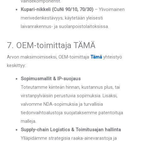
vaihdekomponentit.
Kupari-nikkeli (CuNi 90/10, 70/30)
– Ylivoimainen
merivedenkestävyys; käytetään yleisesti
laivanrakennus- ja suolanpoistolaitoksissa.
7. OEM-toimittaja TÄMÄ
Arvon maksimoimiseksi, OEM-toimittaja
Tämä
yhteistyö
keskittyy:
Sopimusmallit & IP-suojaus
Toteutamme kiinteän hinnan, kustannus plus, tai
virstanpylväisiin perustuvia sopimuksia. Lisäksi,
valvomme NDA-sopimuksia ja turvallisia
tiedonvaihtoalustoja suojataksemme patentoituja
malleja.
Supply-chain Logistics & Toimitusajan hallinta
Ylläpidämme strategisia raaka-ainevarastoja ja