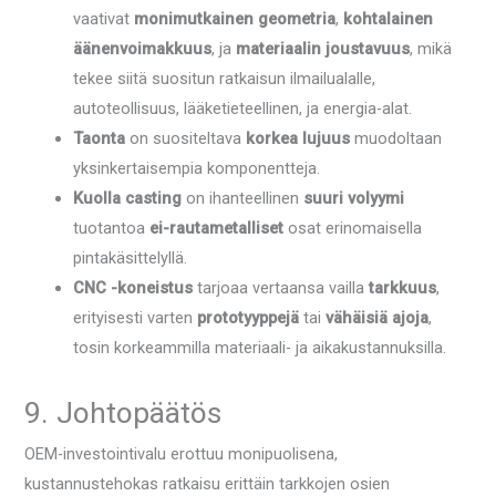
vaativat
monimutkainen geometria
,
kohtalainen
äänenvoimakkuus
, ja
materiaalin joustavuus
, mikä
tekee siitä suositun ratkaisun ilmailualalle,
autoteollisuus, lääketieteellinen, ja energia-alat.
Taonta
on suositeltava
korkea lujuus
muodoltaan
yksinkertaisempia komponentteja.
Kuolla casting
on ihanteellinen
suuri volyymi
tuotantoa
ei-rautametalliset
osat erinomaisella
pintakäsittelyllä.
CNC -koneistus
tarjoaa vertaansa vailla
tarkkuus
,
erityisesti varten
prototyyppejä
tai
vähäisiä ajoja
,
tosin korkeammilla materiaali- ja aikakustannuksilla.
9. Johtopäätös
OEM-investointivalu erottuu monipuolisena,
kustannustehokas ratkaisu erittäin tarkkojen osien