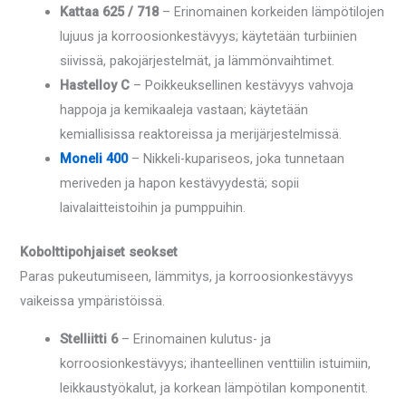
Kattaa 625 / 718
– Erinomainen korkeiden lämpötilojen
lujuus ja korroosionkestävyys; käytetään turbiinien
siivissä, pakojärjestelmät, ja lämmönvaihtimet.
Hastelloy C
– Poikkeuksellinen kestävyys vahvoja
happoja ja kemikaaleja vastaan; käytetään
kemiallisissa reaktoreissa ja merijärjestelmissä.
Moneli 400
– Nikkeli-kupariseos, joka tunnetaan
meriveden ja hapon kestävyydestä; sopii
laivalaitteistoihin ja pumppuihin.
Kobolttipohjaiset seokset
Paras pukeutumiseen, lämmitys, ja korroosionkestävyys
vaikeissa ympäristöissä.
Stelliitti 6
– Erinomainen kulutus- ja
korroosionkestävyys; ihanteellinen venttiilin istuimiin,
leikkaustyökalut, ja korkean lämpötilan komponentit.