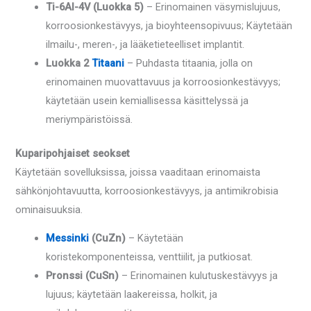
Ti-6Al-4V (Luokka 5)
– Erinomainen väsymislujuus,
korroosionkestävyys, ja bioyhteensopivuus; Käytetään
ilmailu-, meren-, ja lääketieteelliset implantit.
Luokka 2
Titaani
– Puhdasta titaania, jolla on
erinomainen muovattavuus ja korroosionkestävyys;
käytetään usein kemiallisessa käsittelyssä ja
meriympäristöissä.
Kuparipohjaiset seokset
Käytetään sovelluksissa, joissa vaaditaan erinomaista
sähkönjohtavuutta, korroosionkestävyys, ja antimikrobisia
ominaisuuksia.
Messinki
(CuZn)
– Käytetään
koristekomponenteissa, venttiilit, ja putkiosat.
Pronssi (CuSn)
– Erinomainen kulutuskestävyys ja
lujuus; käytetään laakereissa, holkit, ja