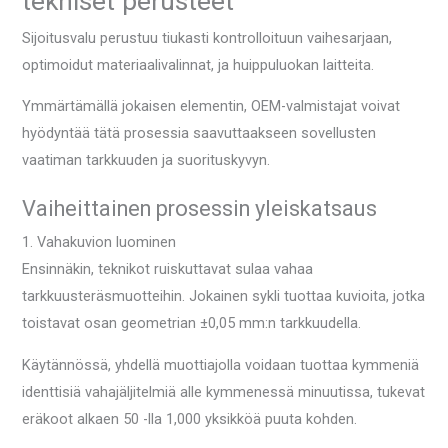
tekniset perusteet
Sijoitusvalu perustuu tiukasti kontrolloituun vaihesarjaan,
optimoidut materiaalivalinnat, ja huippuluokan laitteita.
Ymmärtämällä jokaisen elementin, OEM-valmistajat voivat
hyödyntää tätä prosessia saavuttaakseen sovellusten
vaatiman tarkkuuden ja suorituskyvyn.
Vaiheittainen prosessin yleiskatsaus
1. Vahakuvion luominen
Ensinnäkin, teknikot ruiskuttavat sulaa vahaa
tarkkuusteräsmuotteihin. Jokainen sykli tuottaa kuvioita, jotka
toistavat osan geometrian ±0,05 mm:n tarkkuudella.
Käytännössä, yhdellä muottiajolla voidaan tuottaa kymmeniä
identtisiä vahajäljitelmiä alle kymmenessä minuutissa, tukevat
eräkoot alkaen 50 -lla 1,000 yksikköä puuta kohden.