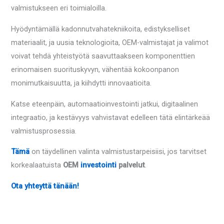
valmistukseen eri toimialoilla.
Hyödyntämällä kadonnutvahatekniikoita, edistykselliset
materiaalit, ja uusia teknologioita, OEM-valmistajat ja valimot
voivat tehdä yhteistyötä saavuttaakseen komponenttien
erinomaisen suorituskyvyn, vähentää kokoonpanon
monimutkaisuutta, ja kiihdytti innovaatioita.
Katse eteenpäin, automaatioinvestointi jatkui, digitaalinen
integraatio, ja kestävyys vahvistavat edelleen tätä elintärkeää
valmistusprosessia.
Tämä
on täydellinen valinta valmistustarpeisiisi, jos tarvitset
korkealaatuista
OEM
investointi
palvelut
.
Ota yhteyttä tänään!