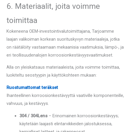
6. Materiaalit, joita voimme
toimittaa
Kokeneena OEM-investointivalutoimittajana, Tarjoamme
laajan valikoiman korkean suorituskyvyn materiaaleja, jotka
on räätälöity vastaamaan mekaanisia vaatimuksia, lämpö-, ja
eri teollisuudenalojen korroosionkestävyysvaatimukset.
Alla on yleiskatsaus materiaaleista, joita voimme toimittaa,
luokiteltu seostyypin ja käyttökohteen mukaan:
Ruostumattomat teräkset
Ihanteellinen korroosionkestävyyttä vaativille komponenteille,
vahvuus, ja kestävyys.
304 / 304Lens
– Erinomainen korroosionkestävyys;
käytetään laajasti elintarvikkeiden jalostuksessa,
kemialliset laitteet, ja rakenneosat.