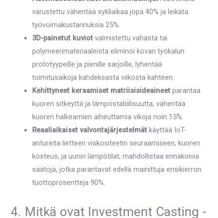
varustettu vähentää sykliaikaa jopa 40% ja leikata
työvoimakustannuksia 25%.
3D-painetut kuviot
valmistettu vahasta tai
polymeerimateriaaleista eliminoi kovan työkalun
prototyypeille ja pienille sarjoille, lyhentää
toimitusaikoja kahdeksasta viikosta kahteen.
Kehittyneet keraamiset matriisisideaineet
parantaa
kuoren sitkeyttä ja lämpöstabiilisuutta, vähentää
kuoren halkeamien aiheuttamia vikoja noin 15%.
Reaaliaikaiset valvontajärjestelmät
käyttää IoT-
antureita lietteen viskositeetin seuraamiseen, kuoren
kosteus, ja uunin lämpötilat, mahdollistaa ennakoivia
säätöjä, jotka parantavat edellä mainittuja ensikierron
tuottoprosentteja 90%.
4. Mitkä ovat Investment Casting -