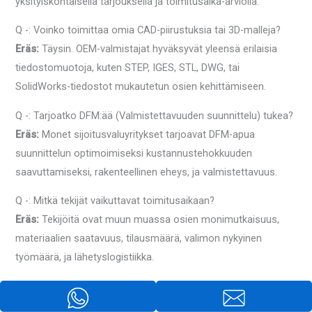
yksityiskohtaisella tarjouksella ja toimitusaika-arviolla.
Q -: Voinko toimittaa omia CAD-piirustuksia tai 3D-malleja?
Eräs:
Täysin. OEM-valmistajat hyväksyvät yleensä erilaisia ​​
tiedostomuotoja, kuten STEP, IGES, STL, DWG, tai
SolidWorks-tiedostot mukautetun osien kehittämiseen.
Q -: Tarjoatko DFM:ää (Valmistettavuuden suunnittelu) tukea?
Eräs:
Monet sijoitusvaluyritykset tarjoavat DFM-apua
suunnittelun optimoimiseksi kustannustehokkuuden
saavuttamiseksi, rakenteellinen eheys, ja valmistettavuus.
Q -: Mitkä tekijät vaikuttavat toimitusaikaan?
Eräs:
Tekijöitä ovat muun muassa osien monimutkaisuus,
materiaalien saatavuus, tilausmäärä, valimon nykyinen
työmäärä, ja lähetyslogistiikka.
Q -: Voitko lähettää kansainvälisesti?
Eräs:
Kyllä, monet OEM-sijoitusvalutoimittajat tarjoavat