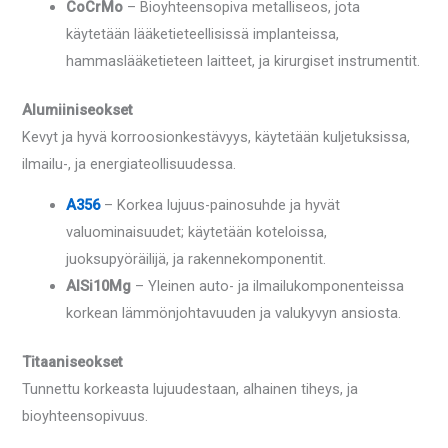
CoCrMo
– Bioyhteensopiva metalliseos, jota
käytetään lääketieteellisissä implanteissa,
hammaslääketieteen laitteet, ja kirurgiset instrumentit.
Alumiiniseokset
Kevyt ja hyvä korroosionkestävyys, käytetään kuljetuksissa,
ilmailu-, ja energiateollisuudessa.
A356
– Korkea lujuus-painosuhde ja hyvät
valuominaisuudet; käytetään koteloissa,
juoksupyöräilijä, ja rakennekomponentit.
AlSi10Mg
– Yleinen auto- ja ilmailukomponenteissa
korkean lämmönjohtavuuden ja valukyvyn ansiosta.
Titaaniseokset
Tunnettu korkeasta lujuudestaan, alhainen tiheys, ja
bioyhteensopivuus.