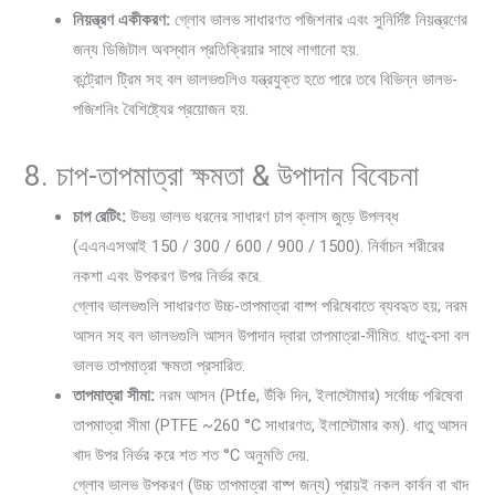
নিয়ন্ত্রণ একীকরণ:
গ্লোব ভালভ সাধারণত পজিশনার এবং সুনির্দিষ্ট নিয়ন্ত্রণের
জন্য ডিজিটাল অবস্থান প্রতিক্রিয়ার সাথে লাগানো হয়.
কন্ট্রোল ট্রিম সহ বল ভালভগুলিও যন্ত্রযুক্ত হতে পারে তবে বিভিন্ন ভালভ-
পজিশনিং বৈশিষ্ট্যের প্রয়োজন হয়.
8. চাপ-তাপমাত্রা ক্ষমতা & উপাদান বিবেচনা
চাপ রেটিং:
উভয় ভালভ ধরনের সাধারণ চাপ ক্লাস জুড়ে উপলব্ধ
(এএনএসআই 150 / 300 / 600 / 900 / 1500). নির্বাচন শরীরের
নকশা এবং উপকরণ উপর নির্ভর করে.
গ্লোব ভালভগুলি সাধারণত উচ্চ-তাপমাত্রা বাষ্প পরিষেবাতে ব্যবহৃত হয়; নরম
আসন সহ বল ভালভগুলি আসন উপাদান দ্বারা তাপমাত্রা-সীমিত. ধাতু-বসা বল
ভালভ তাপমাত্রা ক্ষমতা প্রসারিত.
তাপমাত্রা সীমা:
নরম আসন (Ptfe, উঁকি দিন, ইলাস্টোমার) সর্বোচ্চ পরিষেবা
তাপমাত্রা সীমা (PTFE ~260 °C সাধারণত, ইলাস্টোমার কম). ধাতু আসন
খাদ উপর নির্ভর করে শত শত °C অনুমতি দেয়.
গ্লোব ভালভ উপকরণ (উচ্চ তাপমাত্রা বাষ্প জন্য) প্রায়ই নকল কার্বন বা খাদ