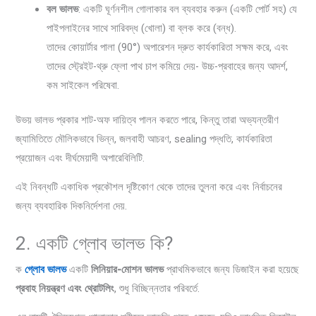
বল ভালভ
: একটি ঘূর্ণনশীল গোলাকার বল ব্যবহার করুন (একটি পোর্ট সহ) যে
পাইপলাইনের সাথে সারিবদ্ধ (খোলা) বা ব্লক করে (বন্ধ).
তাদের কোয়ার্টার পালা (90°) অপারেশন দ্রুত কার্যকারিতা সক্ষম করে, এবং
তাদের স্ট্রেইট-থ্রু ফ্লো পাথ চাপ কমিয়ে দেয়- উচ্চ-প্রবাহের জন্য আদর্শ,
কম সাইকেল পরিষেবা.
উভয় ভালভ প্রকার শাট-অফ দায়িত্ব পালন করতে পারে, কিন্তু তারা অভ্যন্তরীণ
জ্যামিতিতে মৌলিকভাবে ভিন্ন, জলবাহী আচরণ, sealing পদ্ধতি, কার্যকারিতা
প্রয়োজন এবং দীর্ঘমেয়াদী অপারেবিলিটি.
এই নিবন্ধটি একাধিক প্রকৌশল দৃষ্টিকোণ থেকে তাদের তুলনা করে এবং নির্বাচনের
জন্য ব্যবহারিক দিকনির্দেশনা দেয়.
2. একটি গ্লোব ভালভ কি?
ক
গ্লোব ভালভ
একটি
লিনিয়ার-মোশন ভালভ
প্রাথমিকভাবে জন্য ডিজাইন করা হয়েছে
প্রবাহ নিয়ন্ত্রণ এবং থ্রোটলিং
, শুধু বিচ্ছিন্নতার পরিবর্তে.