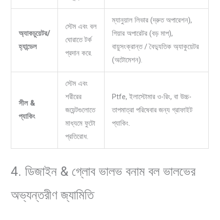
ম্যানুয়াল লিভার (দ্রুত অপারেশন),
স্টেম এবং বল
অ্যাকচুয়েটর/
গিয়ার অপারেটর (বড় মাপ),
ঘোরাতে টর্ক
হ্যান্ডেল
বায়ুসংক্রান্ত / বৈদ্যুতিক অ্যাকুয়েটর
প্রদান করে.
(অটোমেশন).
স্টেম এবং
শরীরের
Ptfe, ইলাস্টোমার ও-রিং, বা উচ্চ-
সীল &
জয়েন্টগুলোতে
তাপমাত্রা পরিষেবার জন্য গ্রাফাইট
প্যাকিং
মাধ্যমে ফুটো
প্যাকিং.
প্রতিরোধ.
4. ডিজাইন & গ্লোব ভালভ বনাম বল ভালভের
অভ্যন্তরীণ জ্যামিতি