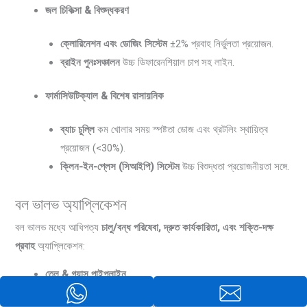
জল চিকিত্সা & বিশুদ্ধকরণ
ক্লোরিনেশন এবং ডোজিং সিস্টেম
±2% প্রবাহ নির্ভুলতা প্রয়োজন.
ব্রাইন পুনঃসঞ্চালন
উচ্চ ডিফারেনশিয়াল চাপ সহ লাইন.
ফার্মাসিউটিক্যাল & বিশেষ রাসায়নিক
ব্যাচ চুল্লি
কম খোলার সময় স্পষ্টতা ডোজ এবং থ্রটলিং স্থায়িত্ব
প্রয়োজন (<30%).
ক্লিন-ইন-প্লেস (সিআইপি) সিস্টেম
উচ্চ বিশুদ্ধতা প্রয়োজনীয়তা সঙ্গে.
বল ভালভ অ্যাপ্লিকেশন
বল ভালভ মধ্যে আধিপত্য
চালু/বন্ধ পরিষেবা, দ্রুত কার্যকারিতা, এবং শক্তি-দক্ষ
প্রবাহ
অ্যাপ্লিকেশন:
তেল & গ্যাস পাইপলাইন