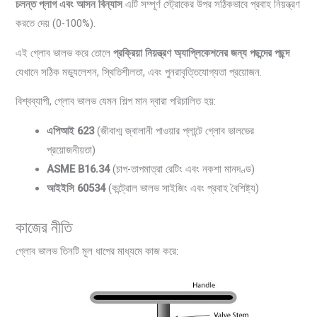
চলন্ত প্লাগ এবং আসন বিন্যাস
এটি সম্পূর্ণ স্ট্রোকের উপর সঠিকভাবে প্রবাহ নিয়ন্ত্রণ
করতে দেয় (0-100%).
এই গ্লোব ভালভ করে তোলে
প্রক্রিয়া নিয়ন্ত্রণ অ্যাপ্লিকেশনের জন্য পছন্দের পছন্দ
যেখানে সঠিক মড্যুলেশন, স্থিতিশীলতা, এবং পুনরাবৃত্তিযোগ্যতা প্রয়োজন.
বিশ্বব্যাপী, গ্লোব ভালভ যেমন শিল্প মান দ্বারা পরিচালিত হয়:
এপিআই 623
(জীবাশ্ম জ্বালানী পাওয়ার প্লান্টে গ্লোব ভালভের
প্রয়োজনীয়তা)
ASME B16.34
(চাপ-তাপমাত্রা রেটিং এবং নকশা মানদণ্ড)
আইইসি 60534
(কন্ট্রোল ভালভ সাইজিং এবং প্রবাহ বৈশিষ্ট্য)
কাজের নীতি
গ্লোব ভালভ তিনটি মূল ধাপের মাধ্যমে কাজ করে: