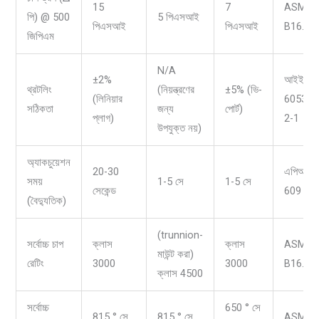
15
7
ASME
পি) @ 500
5 পিএসআই
পিএসআই
পিএসআই
B16.10
জিপিএম
N/A
±2%
আইইসি
থ্রটলিং
(নিয়ন্ত্রণের
±5% (ভি-
(লিনিয়ার
60534-
সঠিকতা
জন্য
পোর্ট)
প্লাগ)
2-1
উপযুক্ত নয়)
অ্যাকচুয়েশন
20-30
এপিআই
সময়
1-5 সে
1-5 সে
সেকেন্ড
609
(বৈদ্যুতিক)
(trunnion-
সর্বোচ্চ চাপ
ক্লাস
ক্লাস
ASME
মাউন্ট করা)
রেটিং
3000
3000
B16.34
ক্লাস 4500
সর্বোচ্চ
650 ° সে
815 ° সে
815 ° সে
ASME