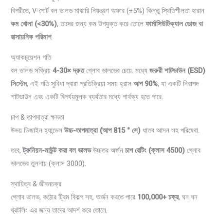
বিপরীতে, V-পোর্ট বল ভালভ মাঝারি নিয়ন্ত্রণ অফার (±5%) কিন্তু স্থিতিশীলতা হারান
কম খোলা (<30%)
, তাদের জন্য কম উপযুক্ত করে তোলে
ফার্মাসিউটিক্যাল ডোজ বা
রাসায়নিক পরিমাপ
.
অ্যাকচুয়েশন গতি
বল ভালভ সক্রিয়
4-30× দ্রুত
গ্লোব ভালভের চেয়ে. মধ্যে
জরুরী শাটডাউন (ESD)
সিস্টেম
, এই গতি সুবিধা দ্বারা প্রতিক্রিয়া সময় হ্রাস
আপ 90%
, যা একটি নিরাপদ
শাটডাউন এবং একটি বিপর্যয়মূলক ব্যর্থতার মধ্যে পার্থক্য হতে পারে.
চাপ & তাপমাত্রা ক্ষমতা
উভয় ডিজাইন হ্যান্ডেল
উচ্চ-তাপমাত্রা (আপ 815 ° সে)
ধাতব আসন সহ পরিষেবা.
তবে,
ট্রুনিয়ন-মাউন্ট করা বল ভালভ
উচ্চতর অর্জন
চাপ রেটিং (ক্লাস 4500)
গ্লোব
ভালভের তুলনায় (ক্লাস 3000).
স্থায়িত্ব & জীবনচক্র
গ্লোব ভালভ, কঠোর ট্রিম বিকল্প সহ, অর্জন করতে পারে
100,000+ চক্র
, ঘন ঘন
থ্রটলিং এর জন্য তাদের আদর্শ করে তোলে.