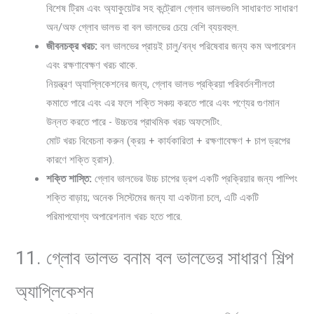
বিশেষ ট্রিম এবং অ্যাকুয়েটর সহ কন্ট্রোল গ্লোব ভালভগুলি সাধারণত সাধারণ
অন/অফ গ্লোব ভালভ বা বল ভালভের চেয়ে বেশি ব্যয়বহুল.
জীবনচক্র খরচ:
বল ভালভের প্রায়ই চালু/বন্ধ পরিষেবার জন্য কম অপারেশন
এবং রক্ষণাবেক্ষণ খরচ থাকে.
নিয়ন্ত্রণ অ্যাপ্লিকেশনের জন্য, গ্লোব ভালভ প্রক্রিয়া পরিবর্তনশীলতা
কমাতে পারে এবং এর ফলে শক্তি সঞ্চয় করতে পারে এবং পণ্যের গুণমান
উন্নত করতে পারে - উচ্চতর প্রাথমিক খরচ অফসেটিং.
মোট খরচ বিবেচনা করুন (ক্রয় + কার্যকারিতা + রক্ষণাবেক্ষণ + চাপ ড্রপের
কারণে শক্তি হ্রাস).
শক্তি শাস্তি:
গ্লোব ভালভের উচ্চ চাপের ড্রপ একটি প্রক্রিয়ার জন্য পাম্পিং
শক্তি বাড়ায়; অনেক সিস্টেমের জন্য যা একটানা চলে, এটি একটি
পরিমাপযোগ্য অপারেশনাল খরচ হতে পারে.
11. গ্লোব ভালভ বনাম বল ভালভের সাধারণ শিল্প
অ্যাপ্লিকেশন