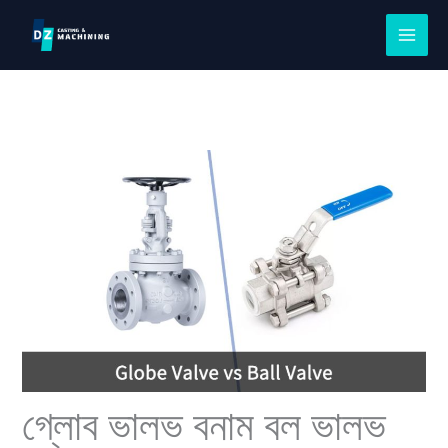
সামগ্রীতে
এড়িয়ে
যান
গ্লোব ভালভ বনাম বল ভালভ