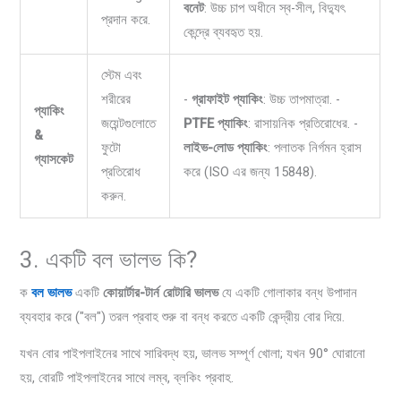
বনেট
: উচ্চ চাপ অধীনে স্ব-সীল, বিদ্যুৎ
প্রদান করে.
কেন্দ্রে ব্যবহৃত হয়.
স্টেম এবং
শরীরের
-
গ্রাফাইট প্যাকিং
: উচ্চ তাপমাত্রা. -
প্যাকিং
জয়েন্টগুলোতে
PTFE প্যাকিং
: রাসায়নিক প্রতিরোধের. -
&
ফুটো
লাইভ-লোড প্যাকিং
: পলাতক নির্গমন হ্রাস
গ্যাসকেট
প্রতিরোধ
করে (ISO এর জন্য 15848).
করুন.
3. একটি বল ভালভ কি?
ক
বল ভালভ
একটি
কোয়ার্টার-টার্ন রোটারি ভালভ
যে একটি গোলাকার বন্ধ উপাদান
ব্যবহার করে ("বল") তরল প্রবাহ শুরু বা বন্ধ করতে একটি কেন্দ্রীয় বোর দিয়ে.
যখন বোর পাইপলাইনের সাথে সারিবদ্ধ হয়, ভালভ সম্পূর্ণ খোলা; যখন 90° ঘোরানো
হয়, বোরটি পাইপলাইনের সাথে লম্ব, ব্লকিং প্রবাহ.