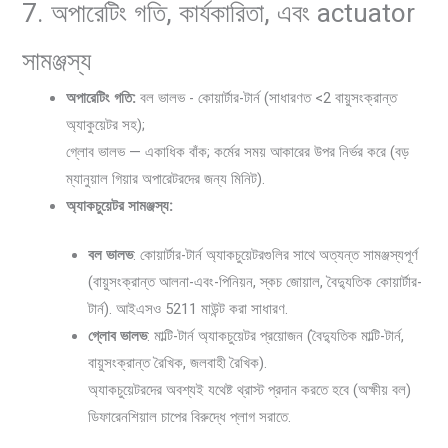
7. অপারেটিং গতি, কার্যকারিতা, এবং actuator
সামঞ্জস্য
অপারেটিং গতি:
বল ভালভ - কোয়ার্টার-টার্ন (সাধারণত <2 বায়ুসংক্রান্ত
অ্যাকুয়েটর সহ);
গ্লোব ভালভ — একাধিক বাঁক; কর্মের সময় আকারের উপর নির্ভর করে (বড়
ম্যানুয়াল গিয়ার অপারেটরদের জন্য মিনিট).
অ্যাকচুয়েটর সামঞ্জস্য:
বল ভালভ
: কোয়ার্টার-টার্ন অ্যাকচুয়েটরগুলির সাথে অত্যন্ত সামঞ্জস্যপূর্ণ
(বায়ুসংক্রান্ত আলনা-এবং-পিনিয়ন, স্কচ জোয়াল, বৈদ্যুতিক কোয়ার্টার-
টার্ন). আইএসও 5211 মাউন্ট করা সাধারণ.
গ্লোব ভালভ
: মাল্টি-টার্ন অ্যাকচুয়েটর প্রয়োজন (বৈদ্যুতিক মাল্টি-টার্ন,
বায়ুসংক্রান্ত রৈখিক, জলবাহী রৈখিক).
অ্যাকচুয়েটরদের অবশ্যই যথেষ্ট থ্রাস্ট প্রদান করতে হবে (অক্ষীয় বল)
ডিফারেনশিয়াল চাপের বিরুদ্ধে প্লাগ সরাতে.