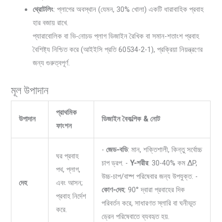
থ্রোটলিং
: প্লাগের অবস্থান (যেমন, 30% খোলা) একটি ধারাবাহিক প্রবাহ
হার বজায় রাখে.
প্যারাবোলিক বা ভি-নোচড প্লাগ ডিজাইন রৈখিক বা সমান-শতাংশ প্রবাহ
বৈশিষ্ট্য নিশ্চিত করে (আইইসি প্রতি 60534-2-1), প্রক্রিয়া নিয়ন্ত্রণের
জন্য গুরুত্বপূর্ণ.
মূল উপাদান
প্রাথমিক
উপাদান
ডিজাইন বৈকল্পিক & নোট
ফাংশন
-
জেড-বডি
: মান, শক্তিশালী, কিন্তু সর্বোচ্চ
ঘর প্রবাহ
চাপ ড্রপ. -
Y-শরীর
: 30-40% কম ΔP,
পথ, প্লাগ,
উচ্চ-চাপ/বাষ্প পরিষেবার জন্য উপযুক্ত. -
দেহ
এবং আসন;
কোণ-দেহ
: 90° দ্বারা প্রবাহের দিক
প্রবাহ নির্দেশ
পরিবর্তন করে, সাধারণত স্লারি বা ঘনীভূত
করে.
ড্রেন পরিষেবাতে ব্যবহৃত হয়.