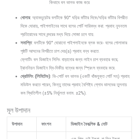
কিভাবে বল ভালভ কাজ করে
খোলার
: অ্যাকচুয়েটর বলটিকে 90° ঘড়ির কাঁটার দিকে/ঘড়ির কাঁটার বিপরীত
দিকে ঘোরায়, পাইপলাইনের সাথে বলের পোর্ট সারিবদ্ধ করা. প্রবাহ ন্যূনতম
প্রতিরোধের সাথে বন্দরের মধ্য দিয়ে সোজা চলে যায়.
সমাপ্তি
: বলটিকে 90° ঘোরানো পাইপলাইনকে ব্লক করে- বলের গোলাকার
পৃষ্ঠটি আসনের বিপরীতে চাপ দেয়(s) প্রবাহ বন্ধ করতে.
ফ্লোটিং বল ডিজাইন সিলিং বাড়ানোর জন্য লাইন চাপ ব্যবহার করে;
ট্রাননিয়ন ডিজাইন দ্বি-দিকীয় বন্ধের জন্য স্প্রিংস ব্যবহার করে.
থ্রোটলিং (লিমিটেড)
: ভি-পোর্ট বল ভালভ (একটি খাঁজযুক্ত পোর্ট সহ) প্রবাহ
মডিউল করতে পারেন, কিন্তু তাদের প্রবাহ বৈশিষ্ট্য গ্লোব ভালভের তুলনায়
কম স্থিতিশীল (±5% নির্ভুলতা বনাম. ±2%).
মূল উপাদান
উপাদান
ফাংশন
ডিজাইন বৈকল্পিক & নোট
এক-পিস, দুই টুকরা, বা তিন টুকরা