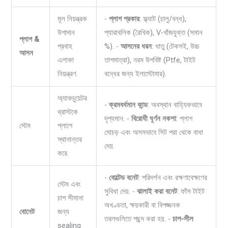
মূল নিয়ন্ত্রক
-
প্লাগ প্রকার
: ফ্ল্যাট (চালু/বন্ধ),
উপাদান
প্যারাবলিক (রৈখিক), V-খাঁজযুক্ত (সমান
প্লাগ &
প্রবাহ
%). -
আসনের ধরন
: ধাতু (টেকসই, উচ্চ
আসন
এলাকা
তাপমাত্রা), নরম উপবিষ্ট (Ptfe, টাইট
নিয়ন্ত্রণ.
বন্ধের জন্য ইলাস্টোমার).
অ্যাকচুয়েটর
-
ক্রমবর্ধমান কান্ড
: অবস্থান বাহ্যিকভাবে
থ্রাস্টকে
দৃশ্যমান. -
বিরোধী ঘূর্ণন নকশা
: প্লাগ
স্টেম
প্লাগে
মোচড় এবং অসমভাবে সিট পরা থেকে বাধা
স্থানান্তর
দেয়.
করে.
-
বোল্টেড বনেট
: পরিদর্শন এবং রক্ষণাবেক্ষণের
স্টেম এবং
সুবিধা দেয়. -
ঝালাই করা বনেট
: ফাঁস টাইট
চাপ সীমানা
অখণ্ডতা, ক্ষয়কারী বা বিপজ্জনক
বোনেট
জন্য
তরলগুলিতে পছন্দ করা হয়. -
চাপ-সীল
sealing