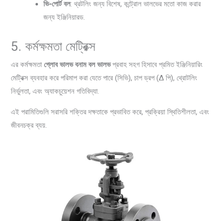
ভি-পোর্ট বল
: থ্রটলিং জন্য বিশেষ, কন্ট্রোল ভালভের মতো কাজ করার
জন্য ইঞ্জিনিয়ারড.
5. কর্মক্ষমতা মেট্রিক্স
এর কর্মক্ষমতা
গ্লোব ভালভ বনাম বল ভালভ
প্রবাহ সহগ হিসাবে প্রমিত ইঞ্জিনিয়ারিং
মেট্রিক্স ব্যবহার করে পরিমাপ করা যেতে পারে (সিভি), চাপ ড্রপ (Δ পি), থ্রোটলিং
নির্ভুলতা, এবং অ্যাকচুয়েশন গতিবিদ্যা.
এই পরামিতিগুলি সরাসরি শক্তির দক্ষতাকে প্রভাবিত করে, প্রক্রিয়া স্থিতিশীলতা, এবং
জীবনচক্র ব্যয়.