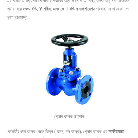
এর নামটি ঐতিহ্যগত গোলাকার শরীরের আকৃতি থেকে এসেছে, যদিও আধুনিক ডিজাইন
পাওয়া যায়
জেড-বডি, Y-শরীর, এবং কোণ-বডি কনফিগারেশন
প্রবাহ দক্ষতা এবং চাপ
ড্রপ ভারসাম্য.
গ্লোব ভালভ উপাদান
কোয়ার্টার-টার্ন ভালভ থেকে ভিন্ন (যেমন, বল ভালভ), গ্লোব ভালভ এর
অক্ষীয়ভাবে