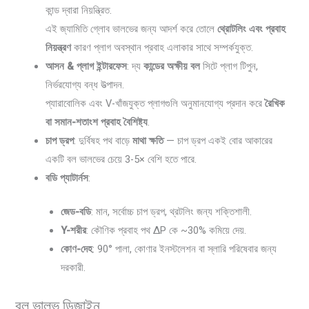
কান্ড দ্বারা নিয়ন্ত্রিত.
এই জ্যামিতি গ্লোব ভালভের জন্য আদর্শ করে তোলে
থ্রোটলিং এবং প্রবাহ
নিয়ন্ত্রণ
কারণ প্লাগ অবস্থান প্রবাহ এলাকার সাথে সম্পর্কযুক্ত.
আসন & প্লাগ ইন্টারফেস
: দ্য
কান্ডের অক্ষীয় বল
সিটে প্লাগ টিপুন,
নির্ভরযোগ্য বন্ধ উত্পাদন.
প্যারাবোলিক এবং V-খাঁজযুক্ত প্লাগগুলি অনুমানযোগ্য প্রদান করে
রৈখিক
বা সমান-শতাংশ প্রবাহ বৈশিষ্ট্য
.
চাপ ড্রপ
: দুর্বিষহ পথ বাড়ে
মাথা ক্ষতি
— চাপ ড্রপ একই বোর আকারের
একটি বল ভালভের চেয়ে 3-5× বেশি হতে পারে.
বডি প্যাটার্নস
:
জেড-বডি
: মান, সর্বোচ্চ চাপ ড্রপ, থ্রটলিং জন্য শক্তিশালী.
Y-শরীর
: কৌণিক প্রবাহ পথ ΔP কে ~30% কমিয়ে দেয়.
কোণ-দেহ
: 90° পালা, কোণার ইনস্টলেশন বা স্লারি পরিষেবার জন্য
দরকারী.
বল ভালভ ডিজাইন