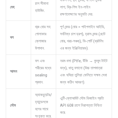
চাপ সীমানা
দেহ
লাশ; থ্রি-পিস ইন-লাইন
হাউজিং.
রক্ষণাবেক্ষণের অনুমতি দেয়.
থ্রু-বোর সহ
পূর্ণ-বন্দর (বোর = পাইপলাইন আইডি,
গোলাকার
সর্বনিম্ন চাপ ড্রপ), হ্রাস-বন্দর (ছোট
বল
ক্লোজার
বোর, খরচ-সঞ্চয়), ভি-পোর্ট (থ্রটলিং
উপাদান.
এর জন্য ইঞ্জিনিয়ারড).
বল এবং
নরম-বসা (Ptfe, উঁকি → বুদবুদ টাইট
শরীরের মধ্যে
বন্ধ), ধাতু বসানো (উচ্চ তাপমাত্রা
আসন
sealing
এবং ঘষিয়া তুলিয়া ফেলিতে সক্ষম সেবা
প্রদান.
জন্য কঠিন আবরণ).
অ্যাকচুয়েটর/
এন্টি-ব্লোআউট স্টেম ডিজাইন প্রতি
হ্যান্ডেলকে
স্টেম
API 608 চাপে নিরাপত্তা নিশ্চিত
বলের সাথে
করে.
সংযুক্ত করে.