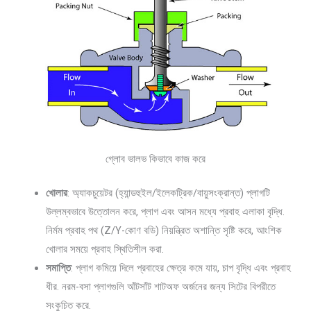
গ্লোব ভালভ কিভাবে কাজ করে
খোলার
: অ্যাকচুয়েটর (হ্যান্ডহুইল/ইলেকট্রিক/বায়ুসংক্রান্ত) প্লাগটি
উল্লম্বভাবে উত্তোলন করে, প্লাগ এবং আসন মধ্যে প্রবাহ এলাকা বৃদ্ধি.
নির্মম প্রবাহ পথ (Z/Y-কোণ বডি) নিয়ন্ত্রিত অশান্তি সৃষ্টি করে, আংশিক
খোলার সময়ে প্রবাহ স্থিতিশীল করা.
সমাপ্তি
: প্লাগ কমিয়ে দিলে প্রবাহের ক্ষেত্র কমে যায়, চাপ বৃদ্ধি এবং প্রবাহ
ধীর. নরম-বসা প্লাগগুলি আঁটসাঁট শাটঅফ অর্জনের জন্য সিটের বিপরীতে
সংকুচিত করে.