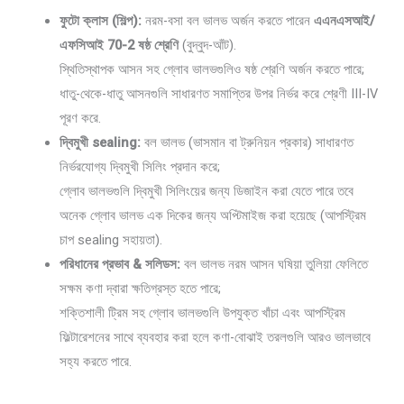
ফুটো ক্লাস (শিল্প):
নরম-বসা বল ভালভ অর্জন করতে পারেন
এএনএসআই/
এফসিআই 70-2 ষষ্ঠ শ্রেণি
(বুদ্বুদ-আঁট).
স্থিতিস্থাপক আসন সহ গ্লোব ভালভগুলিও ষষ্ঠ শ্রেণি অর্জন করতে পারে;
ধাতু-থেকে-ধাতু আসনগুলি সাধারণত সমাপ্তির উপর নির্ভর করে শ্রেণী III-IV
পূরণ করে.
দ্বিমুখী sealing:
বল ভালভ (ভাসমান বা ট্রুনিয়ন প্রকার) সাধারণত
নির্ভরযোগ্য দ্বিমুখী সিলিং প্রদান করে;
গ্লোব ভালভগুলি দ্বিমুখী সিলিংয়ের জন্য ডিজাইন করা যেতে পারে তবে
অনেক গ্লোব ভালভ এক দিকের জন্য অপ্টিমাইজ করা হয়েছে (আপস্ট্রিম
চাপ sealing সহায়তা).
পরিধানের প্রভাব & সলিডস:
বল ভালভ নরম আসন ঘষিয়া তুলিয়া ফেলিতে
সক্ষম কণা দ্বারা ক্ষতিগ্রস্ত হতে পারে;
শক্তিশালী ট্রিম সহ গ্লোব ভালভগুলি উপযুক্ত খাঁচা এবং আপস্ট্রিম
ফিল্টারেশনের সাথে ব্যবহার করা হলে কণা-বোঝাই তরলগুলি আরও ভালভাবে
সহ্য করতে পারে.