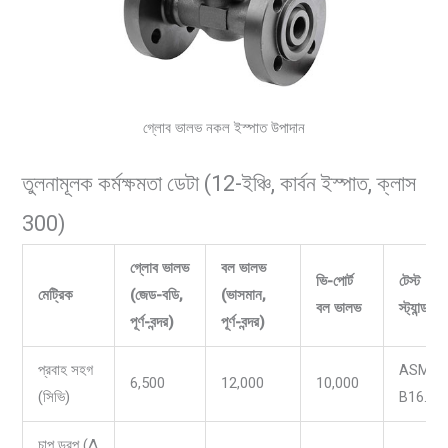
গ্লোব ভালভ নকল ইস্পাত উপাদান
তুলনামূলক কর্মক্ষমতা ডেটা (12-ইঞ্চি, কার্বন ইস্পাত, ক্লাস
300)
গ্লোব ভালভ
বল ভালভ
ভি-পোর্ট
টেস্ট
মেট্রিক
(জেড-বডি,
(ভাসমান,
বল ভালভ
স্ট্যান্ডার্ড
পূর্ণ-বন্দর)
পূর্ণ-বন্দর)
প্রবাহ সহগ
ASME
6,500
12,000
10,000
(সিভি)
B16.10
চাপ ড্রপ (Δ