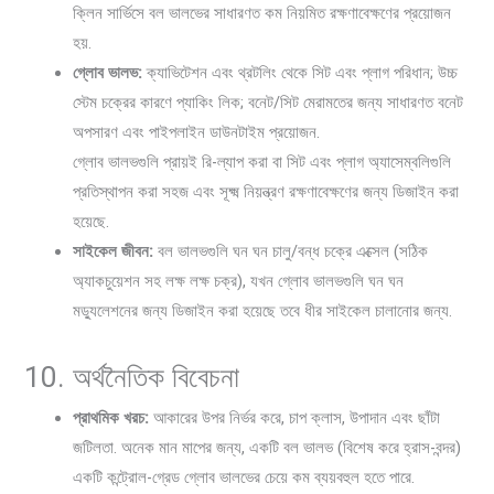
ক্লিন সার্ভিসে বল ভালভের সাধারণত কম নিয়মিত রক্ষণাবেক্ষণের প্রয়োজন
হয়.
গ্লোব ভালভ:
ক্যাভিটেশন এবং থ্রটলিং থেকে সিট এবং প্লাগ পরিধান; উচ্চ
স্টেম চক্রের কারণে প্যাকিং লিক; বনেট/সিট মেরামতের জন্য সাধারণত বনেট
অপসারণ এবং পাইপলাইন ডাউনটাইম প্রয়োজন.
গ্লোব ভালভগুলি প্রায়ই রি-ল্যাপ করা বা সিট এবং প্লাগ অ্যাসেম্বলিগুলি
প্রতিস্থাপন করা সহজ এবং সূক্ষ্ম নিয়ন্ত্রণ রক্ষণাবেক্ষণের জন্য ডিজাইন করা
হয়েছে.
সাইকেল জীবন:
বল ভালভগুলি ঘন ঘন চালু/বন্ধ চক্রে এক্সেল (সঠিক
অ্যাকচুয়েশন সহ লক্ষ লক্ষ চক্র), যখন গ্লোব ভালভগুলি ঘন ঘন
মড্যুলেশনের জন্য ডিজাইন করা হয়েছে তবে ধীর সাইকেল চালানোর জন্য.
10. অর্থনৈতিক বিবেচনা
প্রাথমিক খরচ:
আকারের উপর নির্ভর করে, চাপ ক্লাস, উপাদান এবং ছাঁটা
জটিলতা. অনেক মান মাপের জন্য, একটি বল ভালভ (বিশেষ করে হ্রাস-বন্দর)
একটি কন্ট্রোল-গ্রেড গ্লোব ভালভের চেয়ে কম ব্যয়বহুল হতে পারে.