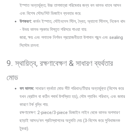
ইস্পাত অন্তর্ভুক্ত; উচ্চ তাপমাত্রা পরিষেবার জন্য বল ভালভ ধাতব আসন
এবং বিশেষ স্টেম/সিট ডিজাইন ব্যবহার করে.
উপকরণ:
কার্বন ইস্পাত, স্টেইনলেস স্টিল, দ্বৈত, অ্যালো স্টিলস, নিকেল খাদ
- উভয় ভালভ প্রকার বিস্তৃত পরিসরে পাওয়া যায়.
জারা, ক্ষয় এবং পলাতক নির্গমন প্রয়োজনীয়তা উপাদান পছন্দ এবং sealing
সিস্টেম চালনা.
9. স্থায়িত্ব, রক্ষণাবেক্ষণ & সাধারণ ব্যর্থতার
মোড
বল ভালভ:
সাধারণ ব্যর্থতা মোড সীট পরিধান/টিয়ার অন্তর্ভুক্ত (বিশেষ করে
যখন থ্রোটল বা কঠিন পদার্থ উপস্থিত হয়), স্টেম প্যাকিং পরিধান, এবং জমার
কারণে টর্ক বৃদ্ধি পায়.
রক্ষণাবেক্ষণ: 2-piece/3-piece ডিজাইন লাইন থেকে ভালভ অপসারণ
ছাড়াই আসন/বল প্রতিস্থাপনের অনুমতি দেয় (3-বিশেষ করে সুবিধাজনক
টুকরা).