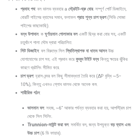
প্রবাহ পথ
: বল ভালভ ব্যবহার a
স্ট্রেইট-থ্রু বোর
. সম্পূর্ণ পোর্ট ডিজাইনে,
বোরটি পাইপের ব্যাসের সমান, ফলাফল
প্রায় শূন্য চাপ ড্রপ
(সিভি সোজা
পাইপের কাছাকাছি).
বন্ধ উপাদান
: ক
ঘূর্ণায়মান গোলাকার বল
একটি ছিদ্র করা বোর সহ, একটি
চতুর্থাংশ পালা স্টেম দ্বারা পরিচালিত.
সিট ডিজাইন
: বল বিরুদ্ধে সিল
স্থিতিস্থাপক বা ধাতব আসন
উচ্চ
যোগাযোগের চাপ সহ. এই প্রদান করে
বুদবুদ টাইট বন্ধ
কিন্তু ক্ষয়ের ঝুঁকির
কারণে থ্রটলিং সীমিত করে.
চাপ ড্রপ
: হ্রাস-বন্দর বল কিছু সীমাবদ্ধতা তৈরি করে (ΔP বৃদ্ধি ~5–
10%), কিন্তু এখনও গ্লোব ভালভ থেকে অনেক কম.
শারীরিক গঠন
:
ভাসমান বল
: সহজ, ~6″ আকার পর্যন্ত ব্যবহার করা হয়, আপস্ট্রিম চাপ
থেকে সিল সিলিং.
Trunnion-মাউন্ট করা বল
: সমর্থিত বল, জন্য উপযুক্ত
বড় ব্যাস এবং
উচ্চ চাপ
(6 ডি ফায়ার).