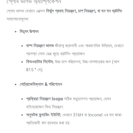
গ্লোব ভালভ অ্যাপ্লিকেশন
গ্লোব ভালভ যেখানে এক্সেল
নির্ভুল প্রবাহ নিয়ন্ত্রণ, চাপ নিয়ন্ত্রণ, বা ঘন ঘন থ্রটলিং
সমালোচনামূলক:
বিদ্যুৎ উত্পাদন
বাষ্প নিয়ন্ত্রণ ভালভ
জীবাশ্ম জ্বালানী এবং পারমাণবিক উদ্ভিদে, যেখানে
প্রশস্ত লোড রেঞ্জ জুড়ে থ্রটলিং প্রয়োজন.
ফিডওয়াটার সিস্টেম
, উচ্চ-চাপ পরিচালনা, উচ্চ-তাপমাত্রার জল (আপ
815 ° সে).
পেট্রোকেমিক্যাল & পরিশোধন
প্রক্রিয়া নিয়ন্ত্রণ loops
সঠিক মড্যুলেশন প্রয়োজন, যেমন
হাইড্রোজেন ফিড নিয়ন্ত্রণ.
অনুঘটক ক্র্যাকিং ইউনিট
, যেখানে 316H বা Inconel এর মত জারা-
প্রতিরোধী খাদ ব্যবহার করা হয়.