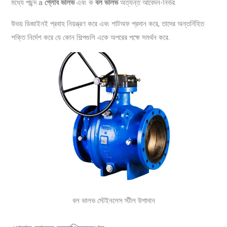
মধ্যে পছন্দ a
গ্লোব ভালভ
এবং ক
বল ভালভ
অত্যন্ত আবেদন-নির্ভর.
উভয় ডিজাইনই প্রবাহ নিয়ন্ত্রণ করে এবং শাটঅফ প্রদান করে, তাদের অন্তর্নিহিত
শক্তি নির্দেশ করে যে কোন শিল্পগুলি একে অপরের পক্ষে সমর্থন করে.
বল ভালভ স্টেইনলেস স্টীল উপাদান