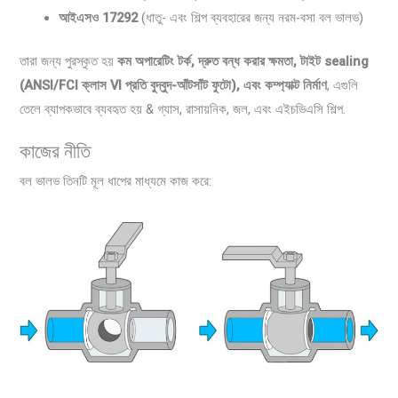
আইএসও 17292
(ধাতু- এবং শিল্প ব্যবহারের জন্য নরম-বসা বল ভালভ)
তারা জন্য পুরস্কৃত হয়
কম অপারেটিং টর্ক, দ্রুত বন্ধ করার ক্ষমতা, টাইট sealing
(ANSI/FCI ক্লাস VI প্রতি বুদ্বুদ-আঁটসাঁট ফুটো), এবং কম্প্যাক্ট নির্মাণ
, এগুলি
তেলে ব্যাপকভাবে ব্যবহৃত হয় & গ্যাস, রাসায়নিক, জল, এবং এইচভিএসি শিল্প.
কাজের নীতি
বল ভালভ তিনটি মূল ধাপের মাধ্যমে কাজ করে: