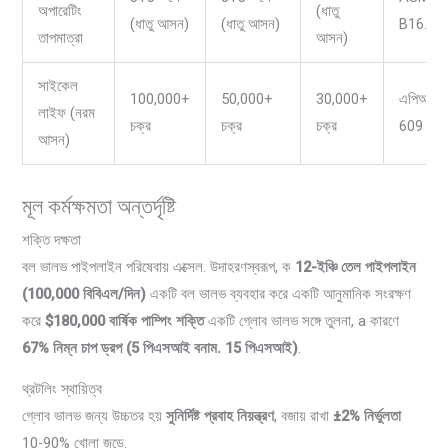
অপারেটিং
(ধাতু
(ধাতু আসন)
(ধাতু আসন)
B16.34
তাপমাত্রা
আসন)
সাইকেল
100,000+
50,000+
30,000+
এপিআই
লাইফ (নরম
চক্র
চক্র
চক্র
609
আসন)
মূল কর্মক্ষমতা অন্তর্দৃষ্টি
শক্তি দক্ষতা
বল ভালভ পাইপলাইন পরিষেবায় এক্সেল. উদাহরণস্বরূপ, ক
12-ইঞ্চি তেল পাইপলাইন
(100,000 বিবিএল/দিন)
একটি বল ভালভ ব্যবহার করে একটি আনুমানিক সংরক্ষণ
করে
$180,000 বার্ষিক পাম্পিং শক্তি
একটি গ্লোব ভালভ সঙ্গে তুলনা, a কারণে
67% নিম্ন চাপ ড্রপ (5 পিএসআই বনাম. 15 পিএসআই)
.
থ্রটলিং স্থায়িত্ব
গ্লোব ভালভ জন্য উচ্চতর হয়
সুনির্দিষ্ট প্রবাহ নিয়ন্ত্রণ
, বজায় রাখা
±2% নির্ভুলতা
10-90% খোলা জুড়ে.