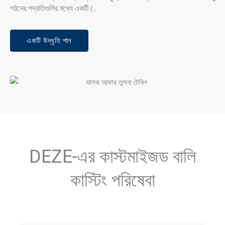
গঠনের পদ্ধতিগুলির মধ্যে একটি।.
একটি উদ্ধৃতি পান
DEZE-এর কাস্টমাইজড বালি
কাস্টিং পরিষেবা