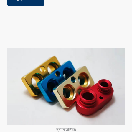
অ্যানোডাইজিং