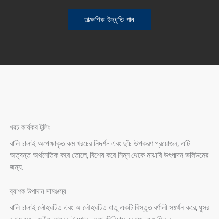
তাত্ক্ষণিক উদ্ধৃতি পান
খরচ কার্যকর টুলিং
বালি ঢালাই অপেক্ষাকৃত কম খরচের নিদর্শন এবং ছাঁচ উপকরণ প্রয়োজন, এটি
অত্যন্ত অর্থনৈতিক করে তোলে, বিশেষ করে নিম্ন থেকে মাঝারি উৎপাদন ভলিউমের
জন্য.
ব্যাপক উপাদান সামঞ্জস্য
বালি ঢালাই লৌহঘটিত এবং অ লৌহঘটিত ধাতু একটি বিস্তৃত বর্ণালী সমর্থন করে, ধূসর