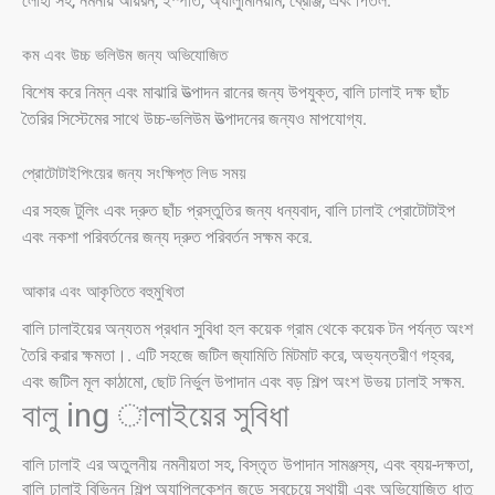
লোহা সহ, নমনীয় আয়রন, ইস্পাত, অ্যালুমিনিয়াম, ব্রোঞ্জ, এবং পিতল.
কম এবং উচ্চ ভলিউম জন্য অভিযোজিত
বিশেষ করে নিম্ন এবং মাঝারি উত্পাদন রানের জন্য উপযুক্ত, বালি ঢালাই দক্ষ ছাঁচ
তৈরির সিস্টেমের সাথে উচ্চ-ভলিউম উত্পাদনের জন্যও মাপযোগ্য.
প্রোটোটাইপিংয়ের জন্য সংক্ষিপ্ত লিড সময়
এর সহজ টুলিং এবং দ্রুত ছাঁচ প্রস্তুতির জন্য ধন্যবাদ, বালি ঢালাই প্রোটোটাইপ
এবং নকশা পরিবর্তনের জন্য দ্রুত পরিবর্তন সক্ষম করে.
আকার এবং আকৃতিতে বহুমুখিতা
বালি ঢালাইয়ের অন্যতম প্রধান সুবিধা হল কয়েক গ্রাম থেকে কয়েক টন পর্যন্ত অংশ
তৈরি করার ক্ষমতা।. এটি সহজে জটিল জ্যামিতি মিটমাট করে, অভ্যন্তরীণ গহ্বর,
এবং জটিল মূল কাঠামো, ছোট নির্ভুল উপাদান এবং বড় শিল্প অংশ উভয় ঢালাই সক্ষম.
বালু ing ালাইয়ের সুবিধা
বালি ঢালাই এর অতুলনীয় নমনীয়তা সহ, বিস্তৃত উপাদান সামঞ্জস্য, এবং ব্যয়-দক্ষতা,
বালি ঢালাই বিভিন্ন শিল্প অ্যাপ্লিকেশন জুড়ে সবচেয়ে স্থায়ী এবং অভিযোজিত ধাতু