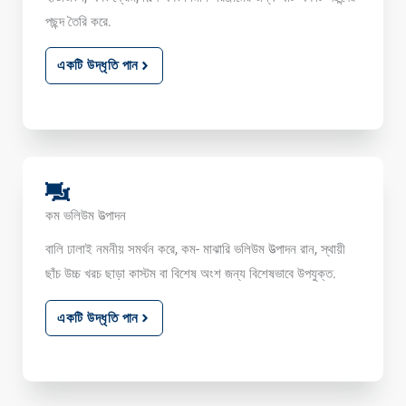
পছন্দ তৈরি করে.
একটি উদ্ধৃতি পান
কম ভলিউম উত্পাদন
বালি ঢালাই নমনীয় সমর্থন করে, কম- মাঝারি ভলিউম উত্পাদন রান, স্থায়ী
ছাঁচ উচ্চ খরচ ছাড়া কাস্টম বা বিশেষ অংশ জন্য বিশেষভাবে উপযুক্ত.
একটি উদ্ধৃতি পান