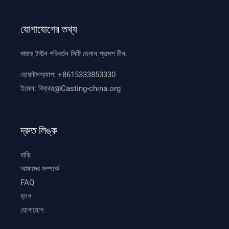
যোগাযোগের তথ্য
দাজহু টাউন পরিবর্তন সিটি হেনান প্রদেশ চীন.
হোয়াটসঅ্যাপ:
+8615333853330
ইমেল:
বিক্রয়@Casting-china.org
দ্রুত লিঙ্ক
বাড়ি
আমাদের সম্পর্কে
FAQ
ব্লগ
যোগাযোগ