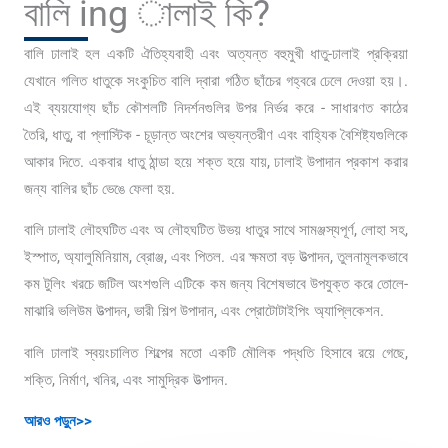
বালি ing ালাই কি?
বালি ঢালাই হল একটি ঐতিহ্যবাহী এবং অত্যন্ত বহুমুখী ধাতু-ঢালাই প্রক্রিয়া
যেখানে গলিত ধাতুকে সংকুচিত বালি দ্বারা গঠিত ছাঁচের গহ্বরে ঢেলে দেওয়া হয়।.
এই ব্যয়যোগ্য ছাঁচ কৌশলটি নিদর্শনগুলির উপর নির্ভর করে - সাধারণত কাঠের
তৈরি, ধাতু, বা প্লাস্টিক - চূড়ান্ত অংশের অভ্যন্তরীণ এবং বাহ্যিক বৈশিষ্ট্যগুলিকে
আকার দিতে. একবার ধাতু ঠান্ডা হয়ে শক্ত হয়ে যায়, ঢালাই উপাদান প্রকাশ করার
জন্য বালির ছাঁচ ভেঙে ফেলা হয়.
বালি ঢালাই লৌহঘটিত এবং অ লৌহঘটিত উভয় ধাতুর সাথে সামঞ্জস্যপূর্ণ, লোহা সহ,
ইস্পাত, অ্যালুমিনিয়াম, ব্রোঞ্জ, এবং পিতল. এর ক্ষমতা বড় উত্পাদন, তুলনামূলকভাবে
কম টুলিং খরচে জটিল অংশগুলি এটিকে কম জন্য বিশেষভাবে উপযুক্ত করে তোলে-
মাঝারি ভলিউম উত্পাদন, ভারী শিল্প উপাদান, এবং প্রোটোটাইপিং অ্যাপ্লিকেশন.
বালি ঢালাই স্বয়ংচালিত শিল্পের মতো একটি মৌলিক পদ্ধতি হিসাবে রয়ে গেছে,
শক্তি, নির্মাণ, খনির, এবং সামুদ্রিক উত্পাদন.
আরও পড়ুন>>