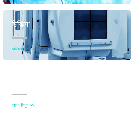
চিকিত্সা
আরও শিখুন >>
রোবোটিক্স
আরও শিখুন >>