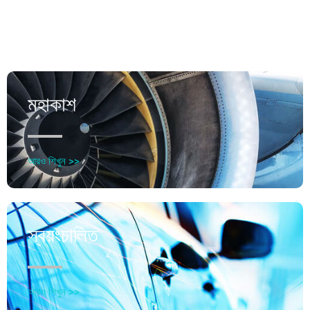
মহাকাশ
আরও শিখুন >>
স্বয়ংচালিত
আরও শিখুন >>