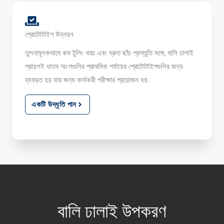
প্রোটোটাইপ উন্নয়ন
তুলনামূলকভাবে কম টুলিং খরচ এবং দ্রুত ছাঁচ প্রস্তুতি সঙ্গে, বালি ঢালাই
প্রায়শই ধাতব অংশগুলির প্রাথমিক পর্যায়ের প্রোটোটাইপগুলির জন্য
ব্যবহৃত হয় যার জন্য কার্যকরী পরীক্ষার প্রয়োজন হয়.
একটি উদ্ধৃতি পান
বালি ঢালাই উপকরণ