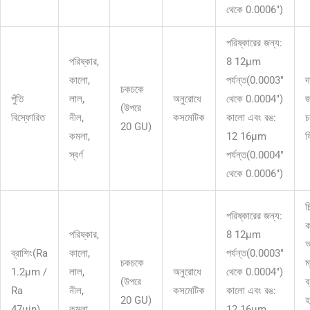
থেকে 0.0006")
পরিষ্কারের জন্য:
পরিষ্কার,
8 12μm
কালো,
পর্যন্ত(0.0003"
দ
চকচকে
পুঁতি
লাল,
অনুরোধে
থেকে 0.0004")
জ
(উপরে
বিস্ফোরিত
নীল,
কসমেটিক
কালো এবং রঙ:
চ
20 GU)
কমলা,
12 16μm
ফ
স্বর্ণ
পর্যন্ত(0.0004"
থেকে 0.0006")
চ
পরিষ্কারের জন্য:
ক
পরিষ্কার,
8 12μm
অ
ব্রাশিং(Ra
কালো,
পর্যন্ত(0.0003"
চকচকে
ম
1.2μm /
লাল,
অনুরোধে
থেকে 0.0004")
(উপরে
ব
Ra
নীল,
কসমেটিক
কালো এবং রঙ:
20 GU)
হ
47μin)
কমলা,
12 16μm