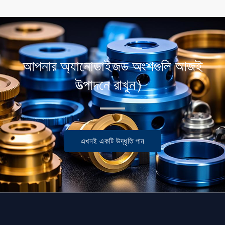
আপনার অ্যানোডাইজড অংশগুলি আজই
উত্পাদনে রাখুন）
এখনই একটি উদ্ধৃতি পান