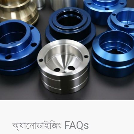
অ্যানোডাইজিং FAQs