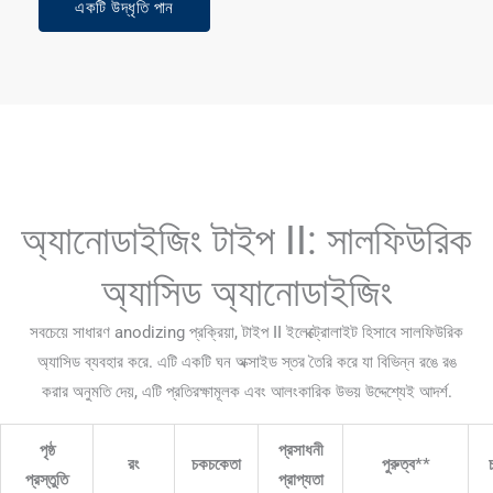
একটি উদ্ধৃতি পান
অ্যানোডাইজিং টাইপ II: সালফিউরিক
অ্যাসিড অ্যানোডাইজিং
সবচেয়ে সাধারণ anodizing প্রক্রিয়া, টাইপ II ইলেক্ট্রোলাইট হিসাবে সালফিউরিক
অ্যাসিড ব্যবহার করে. এটি একটি ঘন অক্সাইড স্তর তৈরি করে যা বিভিন্ন রঙে রঙ
করার অনুমতি দেয়, এটি প্রতিরক্ষামূলক এবং আলংকারিক উভয় উদ্দেশ্যেই আদর্শ.
পৃষ্ঠ
প্রসাধনী
রং
চকচকেতা
পুরুত্ব**
চ
প্রস্তুতি
প্রাপ্যতা