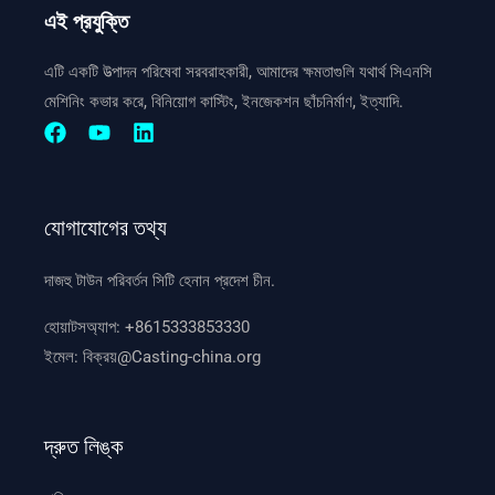
এই প্রযুক্তি
এটি একটি উত্পাদন পরিষেবা সরবরাহকারী, আমাদের ক্ষমতাগুলি যথার্থ সিএনসি
মেশিনিং কভার করে, বিনিয়োগ কাস্টিং, ইনজেকশন ছাঁচনির্মাণ, ইত্যাদি.
যোগাযোগের তথ্য
দাজহু টাউন পরিবর্তন সিটি হেনান প্রদেশ চীন.
হোয়াটসঅ্যাপ:
+8615333853330
ইমেল:
বিক্রয়@Casting-china.org
দ্রুত লিঙ্ক