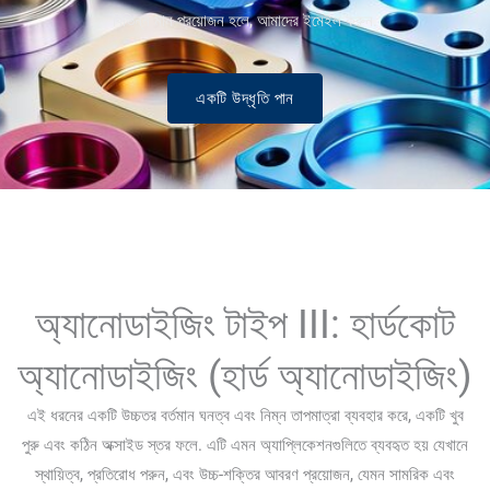
বিভিন্ন মান প্রয়োজন হলে, আমাদের ইমেইল করুন.
একটি উদ্ধৃতি পান
অ্যানোডাইজিং টাইপ III: হার্ডকোট
অ্যানোডাইজিং (হার্ড অ্যানোডাইজিং)
এই ধরনের একটি উচ্চতর বর্তমান ঘনত্ব এবং নিম্ন তাপমাত্রা ব্যবহার করে, একটি খুব
পুরু এবং কঠিন অক্সাইড স্তর ফলে. এটি এমন অ্যাপ্লিকেশনগুলিতে ব্যবহৃত হয় যেখানে
স্থায়িত্ব, প্রতিরোধ পরুন, এবং উচ্চ-শক্তির আবরণ প্রয়োজন, যেমন সামরিক এবং