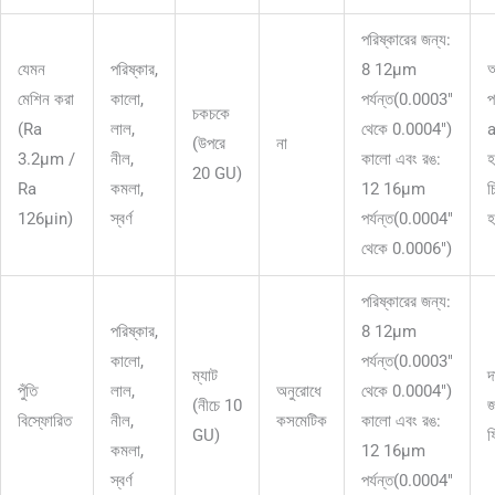
পরিষ্কারের জন্য:
যেমন
পরিষ্কার,
8 12μm
অ
মেশিন করা
কালো,
পর্যন্ত(0.0003"
প
চকচকে
(Ra
লাল,
থেকে 0.0004")
(উপরে
না
3.2μm /
নীল,
কালো এবং রঙ:
হ
20 GU)
Ra
কমলা,
12 16μm
চ
126μin)
স্বর্ণ
পর্যন্ত(0.0004"
হ
থেকে 0.0006")
পরিষ্কারের জন্য:
পরিষ্কার,
8 12μm
কালো,
পর্যন্ত(0.0003"
ম্যাট
দ
পুঁতি
লাল,
অনুরোধে
থেকে 0.0004")
(নীচে 10
জ
বিস্ফোরিত
নীল,
কসমেটিক
কালো এবং রঙ:
GU)
ফ
কমলা,
12 16μm
স্বর্ণ
পর্যন্ত(0.0004"