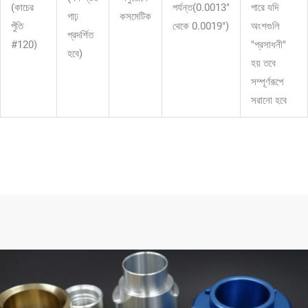
(কাচের
পর্যন্ত(0.0013"
পারে যদি
গাঢ়
কসমেটিক
পুঁতি
থেকে 0.0019")
অংশগুলি
প্রদর্শিত
#120)
"প্রসাধনী"
হবে)
হয় তবে
সম্পূর্ণরূপে
সরানো হবে