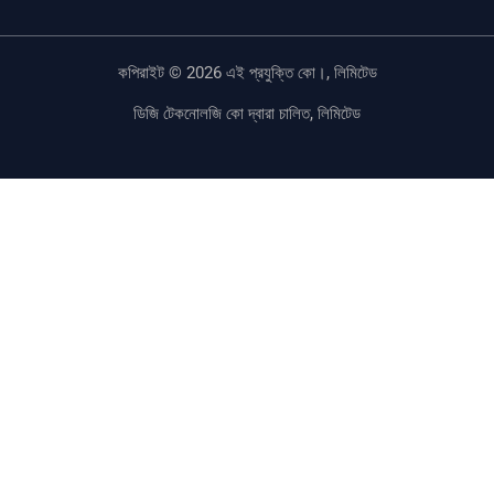
কপিরাইট © 2026 এই প্রযুক্তি কো।, লিমিটেড
ডিজি টেকনোলজি কো দ্বারা চালিত, লিমিটেড