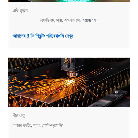
3ডি মুদ্রণ
এফডিএম, স্লা, এসএলএস,
এমজেএফ.
আমাদের 3 ডি প্রিন্টিং পরিষেবাগুলি দেখুন
শীট ধাতু
লেজার কাটিং, নমন, পোস্ট-প্রসেসিং.