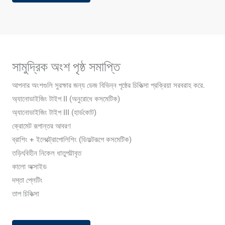
সামুদ্রিক অংশ পৃষ্ঠ সমাপ্তি
আপনার অংশগুলি সুরক্ষার জন্য ডেজ বিভিন্ন পৃষ্ঠের চিকিত্সা প্রক্রিয়া সরবরাহ করে.
অ্যানোডাইজিং টাইপ II (অনুরোধে কসমেটিক)
অ্যানোডাইজিং টাইপ III (হার্ডকোট)
ক্রোমেট রূপান্তর আবরণ
ব্রাশিং + ইলেক্ট্রোপোলিশিং (ডিফল্টরূপে কসমেটিক)
তড়িৎবিহীন নিকেল ধাতুপট্টাবৃত
কালো অক্সাইড
দস্তা প্লেটিং
তাপ চিকিত্সা