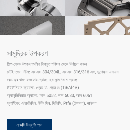
সামুদ্রিক উপকরণ
শিল্প-গ্রেড উপকরণগুলির বিস্তৃত পরিসর থেকে নির্বাচন করুন
স্টেইনলেস স্টিল: এসএস 304/304L, এসএস 316/316 এল, ডুপ্লেক্স এসএস
ব্রোঞ্জের খাদ: ফসফোর ব্রোঞ্জ, অ্যালুমিনিয়াম ব্রোঞ্জ
টাইটানিয়াম অ্যালো: গ্রেড 2, গ্রেড 5 (Ti6Al4V)
অ্যালুমিনিয়াম অ্যালো: আল 5052, আল 5083, আল 6061
প্লাস্টিক: এইচডিপিই, উঁকি দিন, পিভিসি, Ptfe (টেফলন), নাইলন
একটি উদ্ধৃতি পান