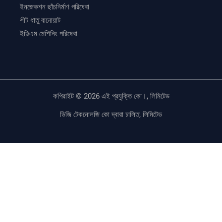
ইনজেকশন ছাঁচনির্মাণ পরিষেবা
শীট ধাতু বানোয়াট
ইডিএম মেশিনিং পরিষেবা
কপিরাইট © 2026 এই প্রযুক্তি কো।, লিমিটেড
ডিজি টেকনোলজি কো দ্বারা চালিত, লিমিটেড