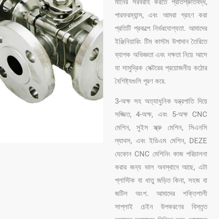
মানের সরবরাহ করতে প্রতিশ্রুতিবদ্ধ,
পারফরম্যান্স, এবং আমরা গ্রহণ করা
প্রতিটি প্রকল্পে নির্ভরযোগ্যতা. আমাদের
ইঞ্জিনিয়ারিং টিম কাস্টম উপাদান তৈরিতে
ব্যাপক অভিজ্ঞতা এবং দক্ষতা নিয়ে আসে
যা সামুদ্রিক সেক্টরের প্রয়োজনীয় কঠোর
বৈশিষ্ট্যগুলি পূরণ করে.
3-অক্ষ সহ অত্যাধুনিক যন্ত্রপাতি দিয়ে
সজ্জিত, 4-অক্ষ, এবং 5-অক্ষ CNC
মেশিন, সুইস স্ক্রু মেশিন, সিএনসি
ল্যাথস, এবং ইডিএম মেশিন, DEZE
যেকোন CNC মেশিনিং কাজ পরিচালনা
করার জন্য ভাল অবস্থানে আছে, এটা
প্লাস্টিক বা ধাতু জড়িত কিনা, সহজ বা
জটিল অংশ. আমাদের শক্তিশালী
সাপ্লাই চেইন উপকরণের বিস্তৃত