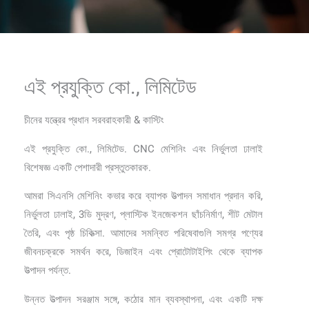
এই প্রযুক্তি কো., লিমিটেড
চীনের যন্ত্রের প্রধান সরবরাহকারী & কাস্টিং
এই প্রযুক্তি কো., লিমিটেড. CNC মেশিনিং এবং নির্ভুলতা ঢালাই
বিশেষজ্ঞ একটি পেশাদারী প্রস্তুতকারক.
আমরা সিএনসি মেশিনিং কভার করে ব্যাপক উত্পাদন সমাধান প্রদান করি,
নির্ভুলতা ঢালাই, 3ডি মুদ্রণ, প্লাস্টিক ইনজেকশন ছাঁচনির্মাণ, শীট মেটাল
তৈরি, এবং পৃষ্ঠ চিকিত্সা. আমাদের সমন্বিত পরিষেবাগুলি সমগ্র পণ্যের
জীবনচক্রকে সমর্থন করে, ডিজাইন এবং প্রোটোটাইপিং থেকে ব্যাপক
উত্পাদন পর্যন্ত.
উন্নত উত্পাদন সরঞ্জাম সঙ্গে, কঠোর মান ব্যবস্থাপনা, এবং একটি দক্ষ