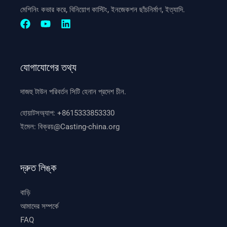
মেশিনিং কভার করে, বিনিয়োগ কাস্টিং, ইনজেকশন ছাঁচনির্মাণ, ইত্যাদি.
যোগাযোগের তথ্য
দাজহু টাউন পরিবর্তন সিটি হেনান প্রদেশ চীন.
হোয়াটসঅ্যাপ:
+8615333853330
ইমেল:
বিক্রয়@Casting-china.org
দ্রুত লিঙ্ক
বাড়ি
আমাদের সম্পর্কে
FAQ