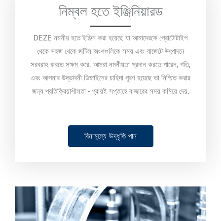
নিম্বল হতে ইঞ্জিনিয়ারড
DEZE নমনীয় হতে ইঞ্জিন করা হয়েছে যা আমাদেরকে প্রোটোটাইপ
থেকে সহজ থেকে জটিল অংশগুলিকে সময় এবং বাজেটে উৎপাদনে
সরবরাহ করতে সক্ষম করে. আমরা নমনীয়তা প্রদান করতে পারেন, গতি,
এবং আপনার উদ্ভাবনী ডিজাইনের চাহিদা পূরণ হয়েছে তা নিশ্চিত করার
জন্য প্রতিক্রিয়াশীলতা - প্রায়ই সপ্তাহে বাজারের সময় কমিয়ে দেয়.
বিনামূল্যে উদ্ধৃতি পান