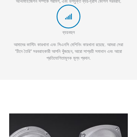
অপ্টিমাইজেশন সম্পর্কে পরামর্শ, এবং উপযুক্ত ব্যয়-হ্রাস কৌশল সরবরাহ.
ব্যয়বহুল
আমাদের কাস্টিং কারখানা এবং সিএনসি মেশিনিং কারখানা রয়েছে. আমরা সেরা
"চীনে তৈরি" সরবরাহকারী আপনি খুঁজছেন, আরো সাশ্রয়ী সমাধান এবং আরো
প্রতিযোগিতামূলক মূল্য প্রদান.