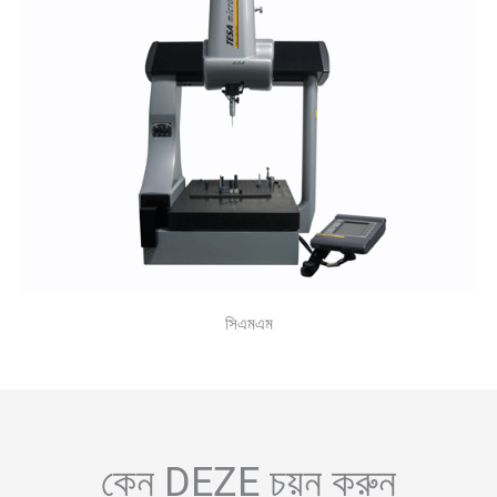
সিএমএম
কেন DEZE চয়ন করুন