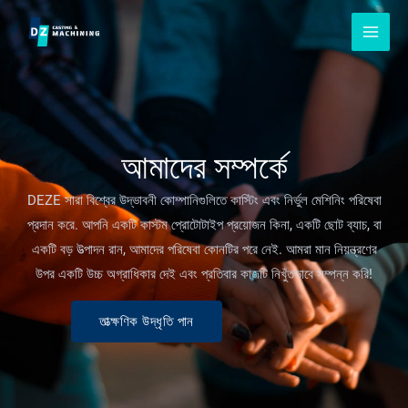
সামগ্রীতে
এড়িয়ে
যান
আমাদের সম্পর্কে
DEZE সারা বিশ্বের উদ্ভাবনী কোম্পানিগুলিতে কাস্টিং এবং নির্ভুল মেশিনিং পরিষেবা
প্রদান করে. আপনি একটি কাস্টম প্রোটোটাইপ প্রয়োজন কিনা, একটি ছোট ব্যাচ, বা
একটি বড় উত্পাদন রান, আমাদের পরিষেবা কোনটির পরে নেই. আমরা মান নিয়ন্ত্রণের
উপর একটি উচ্চ অগ্রাধিকার দেই এবং প্রতিবার কাজটি নিখুঁতভাবে সম্পন্ন করি!
তাত্ক্ষণিক উদ্ধৃতি পান