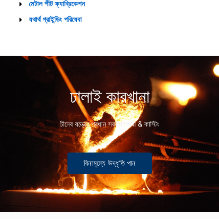
মেটাল শীট ফ্যাব্রিকেশন
যথার্থ গ্রাইন্ডিং পরিষেবা
ঢালাই কারখানা
চীনের যন্ত্রের প্রধান সরবরাহকারী & কাস্টিং
বিনামূল্যে উদ্ধৃতি পান