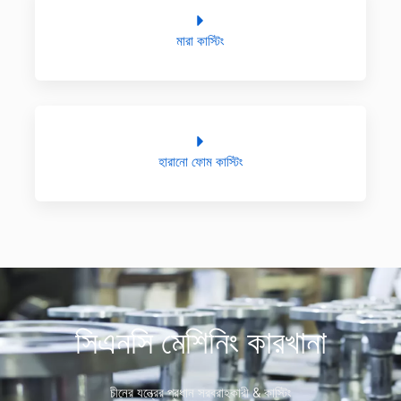
মারা কাস্টিং
হারানো ফোম কাস্টিং
সিএনসি মেশিনিং কারখানা
চীনের যন্ত্রের প্রধান সরবরাহকারী & কাস্টিং