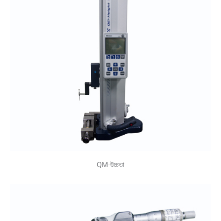
QM-উচ্চতা