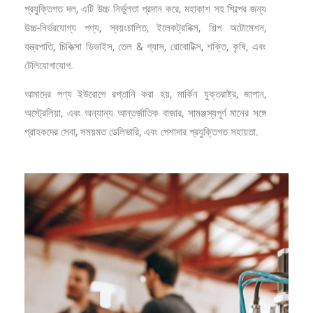
প্রযুক্তিগত দল, এটি উচ্চ নির্ভুলতা প্রদান করে, মহাকাশ সহ শিল্পের জন্য
উচ্চ-নির্ভরযোগ্য পণ্য, স্বয়ংচালিত, ইলেকট্রনিক্স, শিল্প অটোমেশন,
যন্ত্রপাতি, চিকিত্সা ডিভাইস, তেল & গ্যাস, রোবোটিক্স, শক্তি, কৃষি, এবং
টেলিযোগাযোগ.
আমাদের পণ্য ইউরোপে রপ্তানি করা হয়, মার্কিন যুক্তরাষ্ট্র, জাপান,
অস্ট্রেলিয়া, এবং অন্যান্য আন্তর্জাতিক বাজার, সামঞ্জস্যপূর্ণ মানের সঙ্গে
গ্রাহকদের সেবা, সময়মত ডেলিভারি, এবং পেশাদার প্রযুক্তিগত সহায়তা.