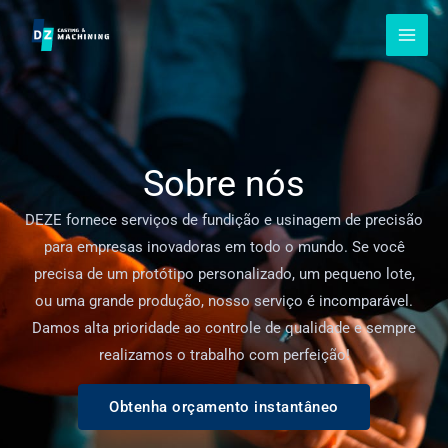
Pular
para
o
conteúdo
Sobre nós
DEZE fornece serviços de fundição e usinagem de precisão
para empresas inovadoras em todo o mundo. Se você
precisa de um protótipo personalizado, um pequeno lote,
ou uma grande produção, nosso serviço é incomparável.
Damos alta prioridade ao controle de qualidade e sempre
realizamos o trabalho com perfeição!
Obtenha orçamento instantâneo