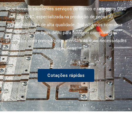
Deze fornece excelentes serviços de elenco e usinagem CNC
de CNC, especializada na produção de peças Al
personalizadas de alta qualidade. Trabalhamos com uma
variedade de ligas de Al para fornecer componentes
projetados com precisão que atendam às suas necessidades
específicas.
Cotações rápidas