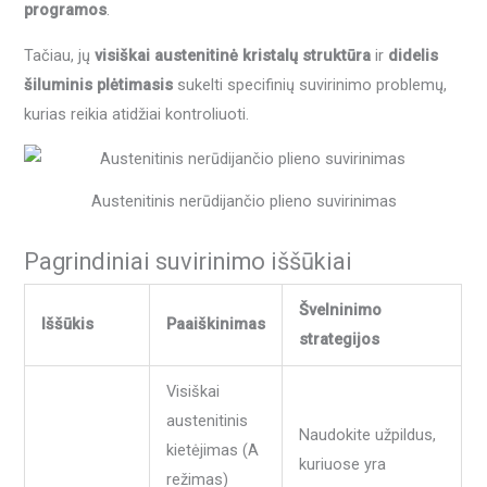
programos
.
Tačiau, jų
visiškai austenitinė kristalų struktūra
ir
didelis
šiluminis plėtimasis
sukelti specifinių suvirinimo problemų,
kurias reikia atidžiai kontroliuoti.
Austenitinis nerūdijančio plieno suvirinimas
Pagrindiniai suvirinimo iššūkiai
Švelninimo
Iššūkis
Paaiškinimas
strategijos
Visiškai
austenitinis
Naudokite užpildus,
kietėjimas (A
kuriuose yra
režimas)