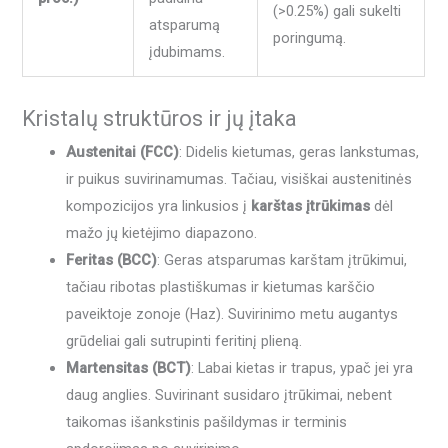
(>0.25%) gali sukelti
atsparumą
poringumą.
įdubimams.
Kristalų struktūros ir jų įtaka
Austenitai (FCC)
: Didelis kietumas, geras lankstumas,
ir puikus suvirinamumas. Tačiau, visiškai austenitinės
kompozicijos yra linkusios į
karštas įtrūkimas
dėl
mažo jų kietėjimo diapazono.
Feritas (BCC)
: Geras atsparumas karštam įtrūkimui,
tačiau ribotas plastiškumas ir kietumas karščio
paveiktoje zonoje (Haz). Suvirinimo metu augantys
grūdeliai gali sutrupinti feritinį plieną.
Martensitas (BCT)
: Labai kietas ir trapus, ypač jei yra
daug anglies. Suvirinant susidaro įtrūkimai, nebent
taikomas išankstinis pašildymas ir terminis