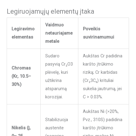
Legiruojamųjų elementų įtaka
Vaidmuo
Legiravimo
Poveikis
netauriajame
elementas
suvirinamumui
metale
Sudaro
Aukštas Cr padidina
pasyvią Cr₂O3
karšto įtrūkimo
Chromas
plėvelę, kuri
riziką; Cr karbidas
(Kr, 10.5–
užtikrina
(Cr₂3C₆) krituliai
30%)
atsparumą
sukelia jautrumą, jei
korozijai.
C > 0.03%.
Aukštas Ni (>20%,
Stabilizuoja
Pvz., 310S) padidina
Nikelis (Į,
austenite
karšto įtrūkimo
0– 25
(pagerina
riziką; mažas Ni