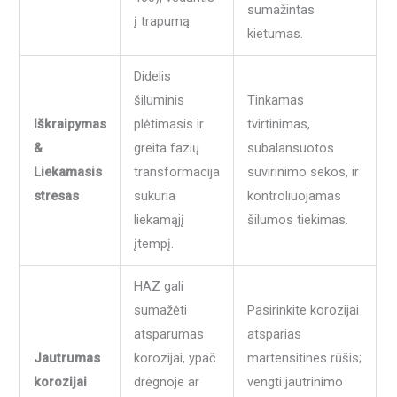
sumažintas
į trapumą.
kietumas.
Didelis
šiluminis
Tinkamas
Iškraipymas
plėtimasis ir
tvirtinimas,
&
greita fazių
subalansuotos
Liekamasis
transformacija
suvirinimo sekos, ir
stresas
sukuria
kontroliuojamas
liekamąjį
šilumos tiekimas.
įtempį.
HAZ gali
sumažėti
Pasirinkite korozijai
atsparumas
atsparias
Jautrumas
korozijai, ypač
martensitines rūšis;
korozijai
drėgnoje ar
vengti jautrinimo