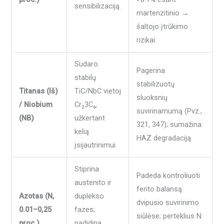
sensibilizaciją.
martenzitinio →
šaltojo įtrūkimo
rizikai.
Sudaro
Pagerina
stabilų
stabilizuotų
Titanas (Iš)
TiC/NbC vietoj
sluoksnių
/ Niobium
Cr₂3C₆,
suvirinamumą (Pvz.,
(NB)
užkertant
321, 347); sumažina
kelią
HAZ degradaciją.
įsijautrinimui.
Stiprina
Padeda kontroliuoti
austenito ir
ferito balansą
Azotas (N,
duplekso
dvipusio suvirinimo
0.01–0,25
fazes;
siūlėse; perteklius N
proc.)
padidina