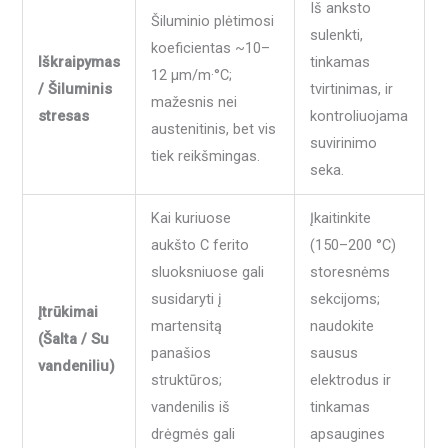
Iš anksto
Šiluminio plėtimosi
sulenkti,
koeficientas ~10–
Iškraipymas
tinkamas
12 µm/m·°C;
/ Šiluminis
tvirtinimas, ir
mažesnis nei
stresas
kontroliuojama
austenitinis, bet vis
suvirinimo
tiek reikšmingas.
seka.
Kai kuriuose
Įkaitinkite
aukšto C ferito
(150–200 °C)
sluoksniuose gali
storesnėms
susidaryti į
sekcijoms;
Įtrūkimai
martensitą
naudokite
(Šalta / Su
panašios
sausus
vandeniliu)
struktūros;
elektrodus ir
vandenilis iš
tinkamas
drėgmės gali
apsaugines