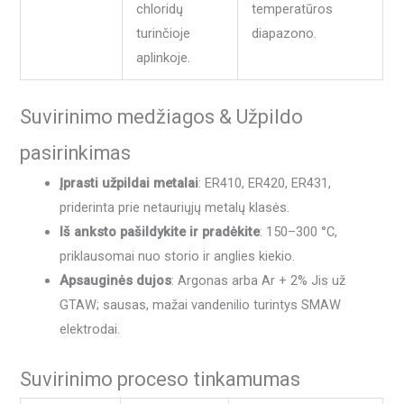
chloridų
temperatūros
turinčioje
diapazono.
aplinkoje.
Suvirinimo medžiagos & Užpildo
pasirinkimas
Įprasti užpildai metalai
: ER410, ER420, ER431,
priderinta prie netauriųjų metalų klasės.
Iš anksto pašildykite ir pradėkite
: 150–300 °C,
priklausomai nuo storio ir anglies kiekio.
Apsauginės dujos
: Argonas arba Ar + 2% Jis už
GTAW; sausas, mažai vandenilio turintys SMAW
elektrodai.
Suvirinimo proceso tinkamumas