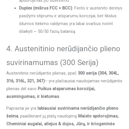
apdorojimas po suvirinimo.
Duplex (mišrus FCC + BCC)
: Ferito ir austenito derinys
pasižymi stiprumu ir atsparumu korozijai, bet tikslus
šilumos tiekimo valdymas yra labai svarbus norint
išlaikyti ~ 50/50 fazių balansą.
4. Austenitinio nerūdijančio plieno
suvirinamumas (300 Serija)
Austenitinis nerūdijantis plienas, ypač
300 serija (304, 304L,
316, 316L, 321, 347)
– yra plačiausiai naudojamas nerūdijantis
plienas dėl savo
Puikus atsparumas korozijai,
ausmingumas, ir kietumas
.
Paprastai jie yra
labiausiai suvirinama nerūdijančio plieno
šeima
, paaiškinant jų platų naudojimą
Maisto apdorojimas,
Cheminiai augalai, aliejus & dujos, Jūrų, ir kriogeninės