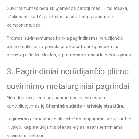
Suvirinamumas nėra tik „gamybos patogumas“ – tai atšaka,
užtikrinanti, kad šis pažadas pasitvirtintų suvirintuose
komponentuose.
Prastas suvirinamumas kenkia pagrindinėms nerūdijančio
plieno funkcijoms, priveda prie katastrofiškų nesėkmių,
pernelyg didelės išlaidos, ir pramonės standartų nesilaikymas.
3. Pagrindiniai nerūdijančio plieno
suvirinimo metalurginiai pagrindai
Nerūdijančio plieno suvirinamumas iš esmės yra
kontroliuojamas jų
Cheminė sudėtis
ir
kristalų struktūra
.
Legiravimo elementai ne tik apibrėžia atsparumą korozijai, bet
ir valdo, kaip nerūdijantis plienas elgiasi esant terminiams
suvirinimo ciklams.