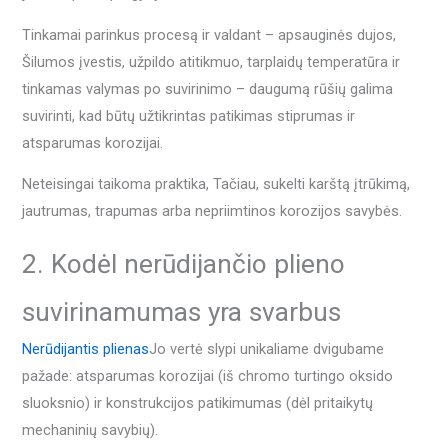
Tinkamai parinkus procesą ir valdant – apsauginės dujos,
Šilumos įvestis, užpildo atitikmuo, tarplaidų temperatūra ir
tinkamas valymas po suvirinimo – daugumą rūšių galima
suvirinti, kad būtų užtikrintas patikimas stiprumas ir
atsparumas korozijai.
Neteisingai taikoma praktika, Tačiau, sukelti karštą įtrūkimą,
jautrumas, trapumas arba nepriimtinos korozijos savybės.
2. Kodėl nerūdijančio plieno
suvirinamumas yra svarbus
Nerūdijantis plienas
Jo vertė slypi unikaliame dvigubame
pažade: atsparumas korozijai (iš chromo turtingo oksido
sluoksnio) ir konstrukcijos patikimumas (dėl pritaikytų
mechaninių savybių).