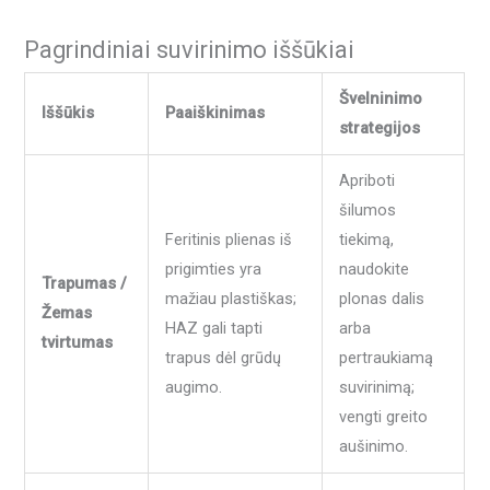
Pagrindiniai suvirinimo iššūkiai
Švelninimo
Iššūkis
Paaiškinimas
strategijos
Apriboti
šilumos
Feritinis plienas iš
tiekimą,
prigimties yra
naudokite
Trapumas /
mažiau plastiškas;
plonas dalis
Žemas
HAZ gali tapti
arba
tvirtumas
trapus dėl grūdų
pertraukiamą
augimo.
suvirinimą;
vengti greito
aušinimo.