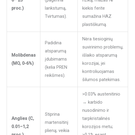
proc.)
lankstumą,
kiekis ferite
Tvirtumas).
sumažina HAZ
plastiškumą.
Nėra tiesioginių
Padidina
suvirinimo problemų;
atsparumą
Molibdenas
išlaiko atsparumą
įdubimams
(MO, 0-6%)
korozijai, jei
(kelia PREN
kontroliuojamas
reikšmes).
šilumos patekimas.
>0.03% austenitinio
→ karbido
nusodinimo ir
Stiprina
Anglies (C,
tarpkristalinės
martensitinį
0.01–1,2
korozijos metu;
plieną; veikia
proc.)
>0.1% esant