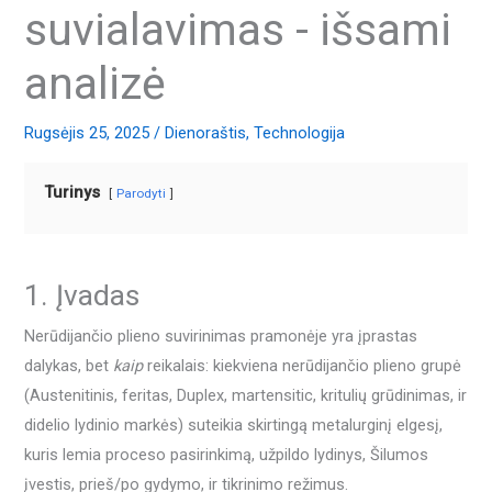
suvialavimas - išsami
analizė
Rugsėjis 25, 2025
/
Dienoraštis
,
Technologija
Turinys
Parodyti
1. Įvadas
Nerūdijančio plieno suvirinimas pramonėje yra įprastas
dalykas, bet
kaip
reikalais: kiekviena nerūdijančio plieno grupė
(Austenitinis, feritas, Duplex, martensitic, kritulių grūdinimas, ir
didelio lydinio markės) suteikia skirtingą metalurginį elgesį,
kuris lemia proceso pasirinkimą, užpildo lydinys, Šilumos
įvestis, prieš/po gydymo, ir tikrinimo režimus.