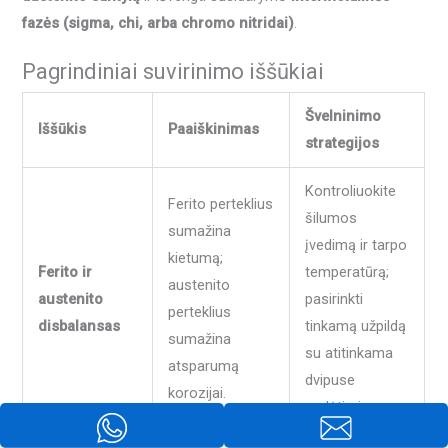
fazės (sigma, chi, arba chromo nitridai)
.
Pagrindiniai suvirinimo iššūkiai
Švelninimo
Iššūkis
Paaiškinimas
strategijos
Kontroliuokite
Ferito perteklius
šilumos
sumažina
įvedimą ir tarpo
kietumą;
Ferito ir
temperatūrą;
austenito
austenito
pasirinkti
perteklius
disbalansas
tinkamą užpildą
sumažina
su atitinkama
atsparumą
dvipuse
korozijai.
sudėtimi.