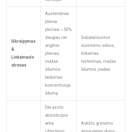
Austenitiniai
plienai
plečiasi ~50%
daugiau nei
Subalansuotos
Iškraipymas
anglinis
suvirinimo sekos,
&
plienas;
tinkamas
Liekamasis
mažas
tvirtinimas, mažas
stresas
šilumos
šilumos įvadas.
laidumas
koncentruoja
šilumą.
Dėl azoto
absorbcijos
arba
Aukšto grynumo
užteršimo
apsauginės dujos