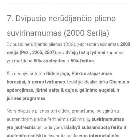
7. Dvipusio nerūdijančio plieno
suvirinamumas (2000 Serija)
Dvipusis nerūdijantis plienas (DSS), paprastai vadinamas
2000
serija (Pvz., 2205, 2507)
, yra
dviejų fazių lydiniai
kuriuose
yra maždaug
50% austenitas ir 50% feritas
.
Šis derinys suteikia
Didelė jėga, Puikus atsparumas
korozijai, Ir geras tvirtumas
, todėl jie idealiai tinka
Cheminis
apdorojimas, jūrinė nafta & dujos, gėlinimo augalai, ir
jūrines programas
.
Nors dvipusis plienas turi didelių pranašumų, palyginti su
austenitinėmis arba feritinėmis rūšimis, jų
suvirinamumas
yra jautresnis
dėl būtinybės
išlaikyti subalansuotą ferito ir
austenito santykį
ir išvengti susidarymo
intermetalinės