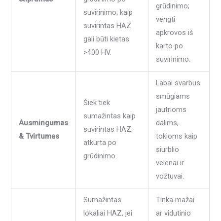
grūdinimo;
suvirinimo; kaip
vengti
suvirintas HAZ
apkrovos iš
gali būti kietas
karto po
>400 HV.
suvirinimo.
Labai svarbus
smūgiams
Šiek tiek
jautrioms
sumažintas kaip
Ausmingumas
dalims,
suvirintas HAZ;
& Tvirtumas
tokioms kaip
atkurta po
siurblio
grūdinimo.
velenai ir
vožtuvai.
Sumažintas
Tinka mažai
lokaliai HAZ, jei
ar vidutinio