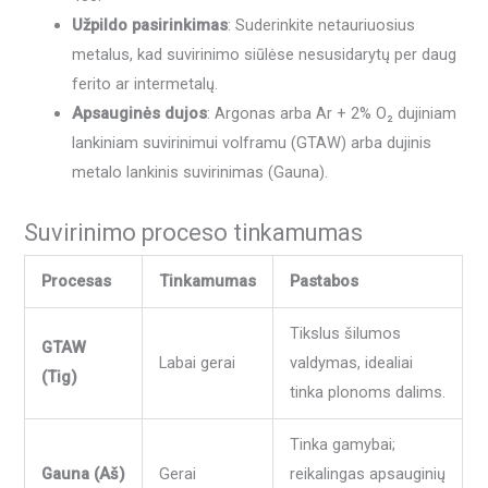
Užpildo pasirinkimas
: Suderinkite netauriuosius
metalus, kad suvirinimo siūlėse nesusidarytų per daug
ferito ar intermetalų.
Apsauginės dujos
: Argonas arba Ar + 2% O₂ dujiniam
lankiniam suvirinimui volframu (GTAW) arba dujinis
metalo lankinis suvirinimas (Gauna).
Suvirinimo proceso tinkamumas
Procesas
Tinkamumas
Pastabos
Tikslus šilumos
GTAW
Labai gerai
valdymas, idealiai
(Tig)
tinka plonoms dalims.
Tinka gamybai;
Gauna (Aš)
Gerai
reikalingas apsauginių