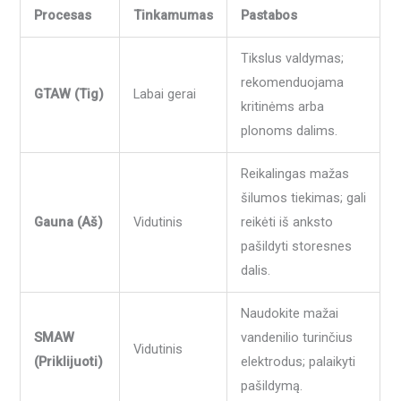
Procesas
Tinkamumas
Pastabos
Tikslus valdymas;
rekomenduojama
GTAW (Tig)
Labai gerai
kritinėms arba
plonoms dalims.
Reikalingas mažas
šilumos tiekimas; gali
Gauna (Aš)
Vidutinis
reikėti iš anksto
pašildyti storesnes
dalis.
Naudokite mažai
SMAW
vandenilio turinčius
Vidutinis
(Priklijuoti)
elektrodus; palaikyti
pašildymą.