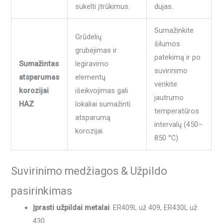
sukelti įtrūkimus.
dujas.
Sumažinkite
Grūdelių
šilumos
grubėjimas ir
patekimą ir po
Sumažintas
legiravimo
suvirinimo
atsparumas
elementų
venkite
korozijai
išeikvojimas gali
jautrumo
HAZ
lokaliai sumažinti
temperatūros
atsparumą
intervalų (450–
korozijai.
850 °C).
Suvirinimo medžiagos & Užpildo
pasirinkimas
Įprasti užpildai metalai
: ER409L už 409, ER430L už
430.