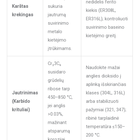
nedidelis ferito
Karštas
sukuria
kiekis (ER308L,
krekingas
jautrumą
ER316L); kontroliuoti
suvirinimo
suvirinimo baseino
metalo
kietėjimo greitį.
kietėjimo
įtrūkimams.
Cr₂3C₆
Naudokite mažai
susidaro
anglies dioksido į
grūdelių
aplinką išskiriančias
ribose tarp
Jautrinimas
klases (304L, 316L)
450–850 °C,
(Karbido
arba stabilizuoti
jei anglis
krituliai)
pažymiai (321, 347);
>0.03%,
ribinė tarplaidinė
mažinant
temperatūra ≤150–
atsparumą
200 °C.
korozijai.