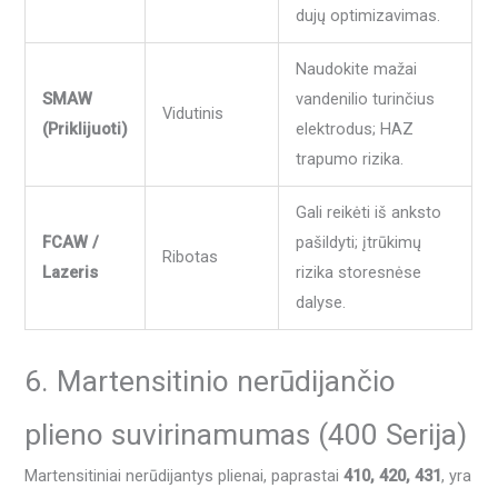
dujų optimizavimas.
Naudokite mažai
SMAW
vandenilio turinčius
Vidutinis
(Priklijuoti)
elektrodus; HAZ
trapumo rizika.
Gali reikėti iš anksto
FCAW /
pašildyti; įtrūkimų
Ribotas
Lazeris
rizika storesnėse
dalyse.
6. Martensitinio nerūdijančio
plieno suvirinamumas (400 Serija)
Martensitiniai nerūdijantys plienai, paprastai
410, 420, 431
, yra