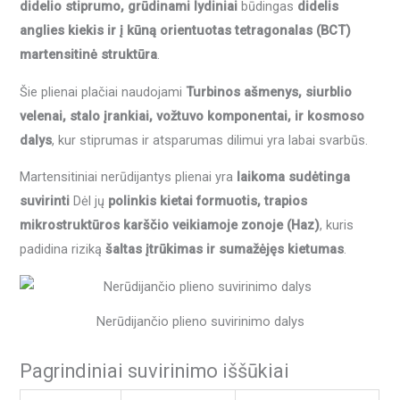
didelio stiprumo, grūdinami lydiniai
būdingas
didelis
anglies kiekis ir į kūną orientuotas tetragonalas (BCT)
martensitinė struktūra
.
Šie plienai plačiai naudojami
Turbinos ašmenys, siurblio
velenai, stalo įrankiai, vožtuvo komponentai, ir kosmoso
dalys
, kur stiprumas ir atsparumas dilimui yra labai svarbūs.
Martensitiniai nerūdijantys plienai yra
laikoma sudėtinga
suvirinti
Dėl jų
polinkis kietai formuotis, trapios
mikrostruktūros karščio veikiamoje zonoje (Haz)
, kuris
padidina riziką
šaltas įtrūkimas ir sumažėjęs kietumas
.
Nerūdijančio plieno suvirinimo dalys
Pagrindiniai suvirinimo iššūkiai