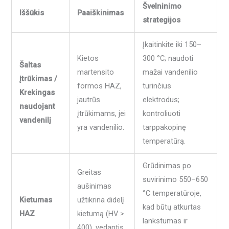
Švelninimo
Iššūkis
Paaiškinimas
strategijos
Įkaitinkite iki 150–
Kietos
300 °C; naudoti
Šaltas
martensito
mažai vandenilio
įtrūkimas /
formos HAZ,
turinčius
Krekingas
jautrūs
elektrodus;
naudojant
įtrūkimams, jei
kontroliuoti
vandenilį
yra vandenilio.
tarppakopinę
temperatūrą.
Grūdinimas po
Greitas
suvirinimo 550–650
aušinimas
°C temperatūroje,
Kietumas
užtikrina didelį
kad būtų atkurtas
HAZ
kietumą (HV >
lankstumas ir
400), vedantis