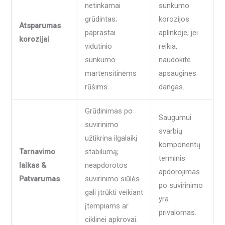
netinkamai
sunkumo
grūdintas;
korozijos
Atsparumas
paprastai
aplinkoje; jei
korozijai
vidutinio
reikia,
sunkumo
naudokite
martensitinėms
apsaugines
rūšims.
dangas.
Grūdinimas po
Saugumui
suvirinimo
svarbių
užtikrina ilgalaikį
komponentų
Tarnavimo
stabilumą;
terminis
laikas &
neapdorotos
apdorojimas
Patvarumas
suvirinimo siūlės
po suvirinimo
gali įtrūkti veikiant
yra
įtempiams ar
privalomas.
ciklinei apkrovai.