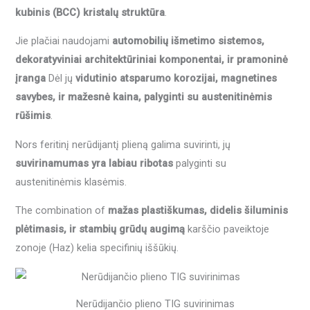
kubinis (BCC) kristalų struktūra
.
Jie plačiai naudojami
automobilių išmetimo sistemos,
dekoratyviniai architektūriniai komponentai, ir pramoninė
įranga
Dėl jų
vidutinio atsparumo korozijai, magnetines
savybes, ir mažesnė kaina, palyginti su austenitinėmis
rūšimis
.
Nors feritinį nerūdijantį plieną galima suvirinti, jų
suvirinamumas yra labiau ribotas
palyginti su
austenitinėmis klasėmis.
The combination of
mažas plastiškumas, didelis šiluminis
plėtimasis, ir stambių grūdų augimą
karščio paveiktoje
zonoje (Haz) kelia specifinių iššūkių.
Nerūdijančio plieno TIG suvirinimas