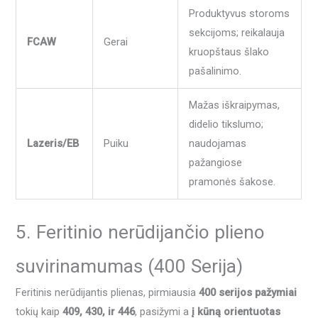
Produktyvus storoms
sekcijoms; reikalauja
FCAW
Gerai
kruopštaus šlako
pašalinimo.
Mažas iškraipymas,
didelio tikslumo;
Lazeris/EB
Puiku
naudojamas
pažangiose
pramonės šakose.
5. Feritinio nerūdijančio plieno
suvirinamumas (400 Serija)
Feritinis nerūdijantis plienas, pirmiausia
400 serijos pažymiai
tokių kaip
409, 430, ir 446
, pasižymi a
į kūną orientuotas