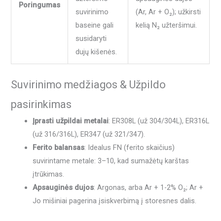
Poringumas
suvirinimo
(Ar, Ar + O₂); užkirsti
baseine gali
kelią N₂ užteršimui.
susidaryti
dujų kišenės.
Suvirinimo medžiagos & Užpildo
pasirinkimas
Įprasti užpildai metalai
: ER308L (už 304/304L), ER316L
(už 316/316L), ER347 (už 321/347).
Ferito balansas
: Idealus FN (ferito skaičius)
suvirintame metale: 3–10, kad sumažėtų karštas
įtrūkimas.
Apsauginės dujos
: Argonas, arba Ar + 1-2% O₂; Ar +
Jo mišiniai pagerina įsiskverbimą į storesnes dalis.