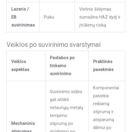
Lazeris /
Vietinis šildymas
EB
Puiku
sumažina HAZ dydį ir
suvirinimas
įtrūkimų riziką.
Veiklos po suvirinimo svarstymai
Pastabos po
Veiklos
Praktinės
tinkamo
aspektas
pasekmės
suvirinimo
Komponentai
Suvirinimo siūlės
pasiekia
gali atitikti
reikiamą
netauriųjų metalų
stiprumą ir
tempimo
atsparumą
Mechaninis
stiprumą po
dilimui po
stiprumas
grūdinimo po