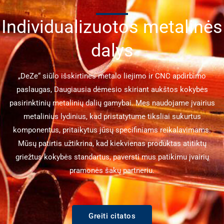
Individualizuotos metalinės
dalys
„DeZe“ siūlo išskirtines metalo liejimo ir CNC apdirbimo
paslaugas, Daugiausia dėmesio skiriant aukštos kokybės
pasirinktinių metalinių dalių gamybai. Mes naudojame įvairius
metalinius lydinius, kad pristatytume tiksliai sukurtus
komponentus, pritaikytus jūsų specifiniams reikalavimams.
Mūsų patirtis užtikrina, kad kiekvienas produktas atitiktų
griežtus kokybės standartus, paversti mus patikimu įvairių
pramonės šakų partneriu.
Greiti citatos