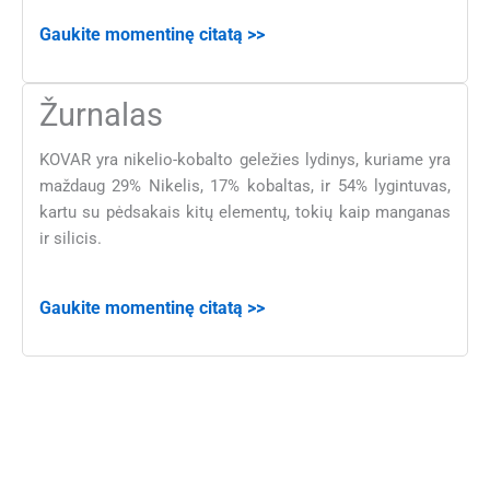
Gaukite momentinę citatą >>
Žurnalas
KOVAR yra nikelio-kobalto geležies lydinys, kuriame yra
maždaug 29% Nikelis, 17% kobaltas, ir 54% lygintuvas,
kartu su pėdsakais kitų elementų, tokių kaip manganas
ir silicis.
Gaukite momentinę citatą >>