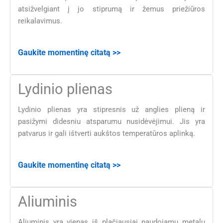
atsižvelgiant į jo stiprumą ir žemus priežiūros
reikalavimus.
Gaukite momentinę citatą >>
Lydinio plienas
Lydinio plienas yra stipresnis už anglies plieną ir
pasižymi didesniu atsparumu nusidėvėjimui. Jis yra
patvarus ir gali ištverti aukštos temperatūros aplinką.
Gaukite momentinę citatą >>
Aliuminis
Aliuminis yra vienas iš plačiausiai naudojamų metalų