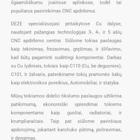
ilgaamžiškumu įvairiose aplinkose, todėl tai
populiarus pasirinkimas CNC apdirbimui.
DEZE specializuojasi pritaikytose Cu dalyse,
naudojant pažangias technologijas 3-, 4-, ir 5 ašių
CNC apdirbimo centrai. Siūlome tokias paslaugas
kaip tekinimas, frezavimas, gręžimas, ir šlifavimo,
kad būtų pagaminti sudėtingi komponentai. Darbas
su Cu lydiniais, tokiais kaip C110 (Cu, be deguonies),
C101, Ir žalvaris, patenkiname tokių pramonės šakų
kaip elektronikos poreikius, Automobiliai, ir statyba.
Mūsų teikiamos didelio tikslumo paslaugos užtikrina
patikimumą, ekonomiški sprendimai tokiems
komponentams kaip guoliai, radiatoriai, ir
krumpliaračiais. Taip pat siūlome paviršiaus
apdorojimą, įskaitant karoliuko pūtimą, poliravimas,
ir dengimas.