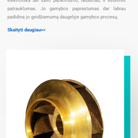
elektronika dėl savo patikimumo, laidumas, ir estetinis
patrauklumas. Jo gamybos paprastumas dar labiau
padidina jo geidžiamumą daugelyje gamybos procesų.
Skaityti daugiau>>