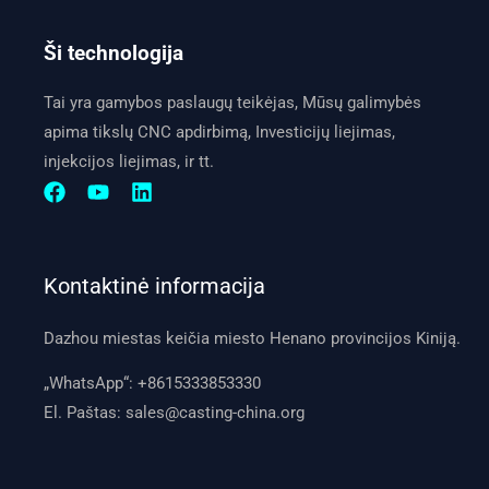
Ši technologija
Tai yra gamybos paslaugų teikėjas, Mūsų galimybės
apima tikslų CNC apdirbimą, Investicijų liejimas,
injekcijos liejimas, ir tt.
Kontaktinė informacija
Dazhou miestas keičia miesto Henano provincijos Kiniją.
„WhatsApp“:
+8615333853330
El. Paštas:
sales@casting-china.org