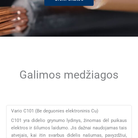
Galimos medžiagos
Vario C101 (Be deguonies elektroninis Cu)
C101 yra didelio grynumo lydinys, žinomas dėl puikaus
elektros ir šilumos laidumo. Jis dažnai naudojamas tais
atvejais, kai itin svarbus didelis našumas, pavyzdžiui,