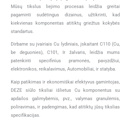
Mūsų tikslus liejimo procesas leidžia greitai
pagaminti sudėtingus dizainus, užtikrinti, kad
kiekvienas komponentas atitiktų griežtus kokybės
standartus.
Dirbame su įvairiais Cu lydiniais, įskaitant C110 (Cu,
be deguonies), C101, Ir žalvaris, leidžia mums
patenkinti specifinius pramonės, pavyzdžiui,
elektronikos, reikalavimus, Automobiliai, ir statyba.
Kaip patikimas ir ekonomiškai efektyvus gamintojas,
DEZE siūlo tiksliai išlietus Cu komponentus su
apdailos galimybėmis, pvz., valymas granulėmis,
poliravimas, ir padengimas, kad atitiktų jūsų tikslias
specifikacijas.