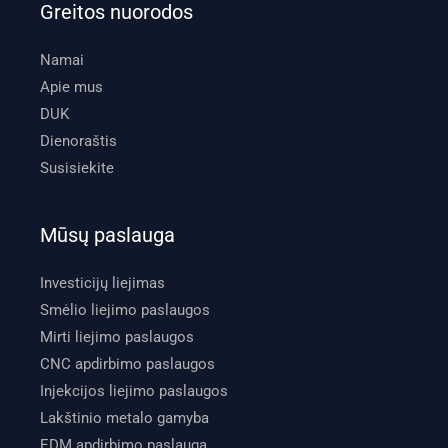
Greitos nuorodos
Namai
Apie mus
DUK
Dienoraštis
Susisiekite
Mūsų paslauga
Investicijų liejimas
Smėlio liejimo paslaugos
Mirti liejimo paslaugos
CNC apdirbimo paslaugos
Injekcijos liejimo paslaugos
Lakštinio metalo gamyba
EDM apdirbimo paslauga