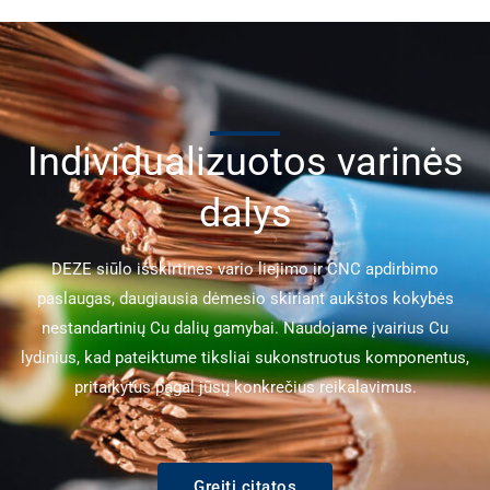
Individualizuotos varinės
dalys
DEZE siūlo išskirtines vario liejimo ir CNC apdirbimo
paslaugas, daugiausia dėmesio skiriant aukštos kokybės
nestandartinių Cu dalių gamybai. Naudojame įvairius Cu
lydinius, kad pateiktume tiksliai sukonstruotus komponentus,
pritaikytus pagal jūsų konkrečius reikalavimus.
Greiti citatos