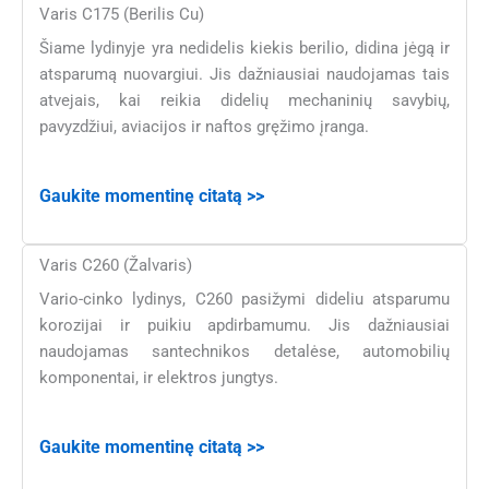
Varis C175 (Berilis Cu)
Šiame lydinyje yra nedidelis kiekis berilio, didina jėgą ir
atsparumą nuovargiui. Jis dažniausiai naudojamas tais
atvejais, kai reikia didelių mechaninių savybių,
pavyzdžiui, aviacijos ir naftos gręžimo įranga.
Gaukite momentinę citatą >>
Varis C260 (Žalvaris)
Vario-cinko lydinys, C260 pasižymi dideliu atsparumu
korozijai ir puikiu apdirbamumu. Jis dažniausiai
naudojamas santechnikos detalėse, automobilių
komponentai, ir elektros jungtys.
Gaukite momentinę citatą >>